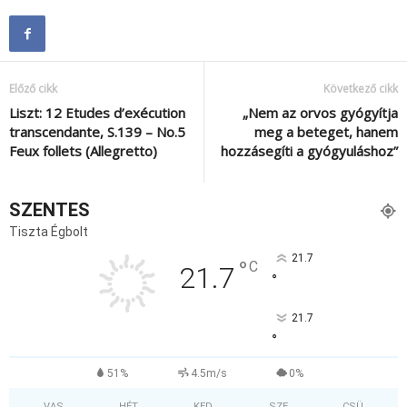
Előző cikk
Következő cikk
Liszt: 12 Etudes d’exécution
„Nem az orvos gyógyítja
transcendante, S.139 – No.5
meg a beteget, hanem
Feux follets (Allegretto)
hozzásegíti a gyógyuláshoz”
SZENTES
Tiszta Égbolt
21.7
°
C
21.7
°
21.7
°
51%
4.5m/s
0%
VAS
HÉT
KED
SZE
CSÜ