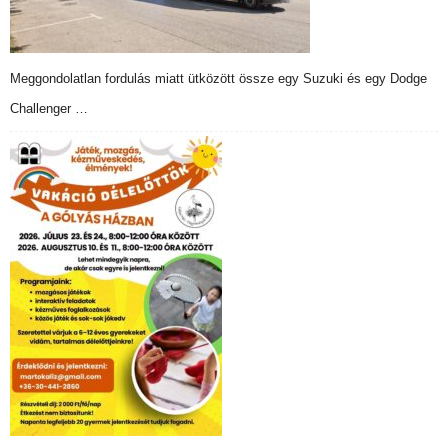
Meggondolatlan fordulás miatt ütközött össze egy Suzuki és egy Dodge
Challenger …