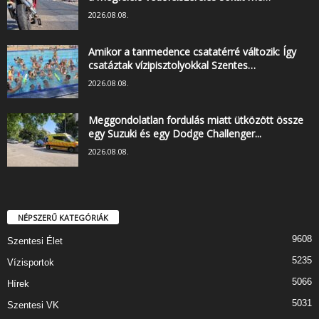
2026.08.08.
Amikor a tanmedence csatatérré változik: Így
csatáztak vízipisztolyokkal Szentes…
2026.08.08.
Meggondolatlan fordulás miatt ütközött össze
egy Suzuki és egy Dodge Challenger...
2026.08.08.
NÉPSZERŰ KATEGÓRIÁK
9608
Szentesi Élet
5235
Vízisportok
5066
Hírek
5031
Szentesi VK