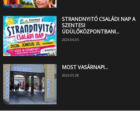
STRANDNYITÓ CSALÁDI NAP A
SZENTESI
ÜDÜLŐKÖZPONTBAN!…
2026.06.05.
MOST VASÁRNAP!…
2026.05.28.