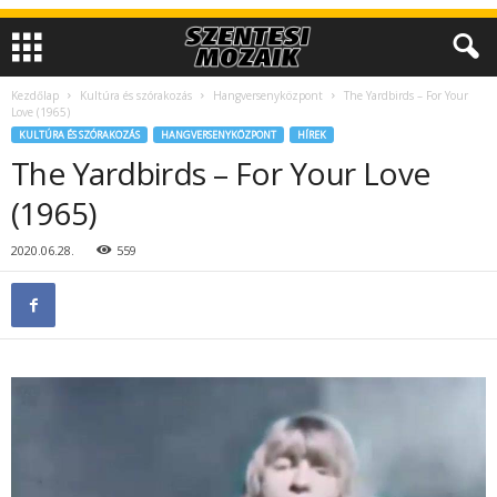
Kezdőlap
Kultúra és szórakozás
Hangversenyközpont
The Yardbirds – For Your
Love (1965)
KULTÚRA ÉS SZÓRAKOZÁS
HANGVERSENYKÖZPONT
HÍREK
The Yardbirds – For Your Love
(1965)
2020.06.28.
559