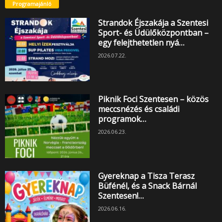
Programajánló
Strandok Éjszakája a Szentesi
Sport- és Üdülőközpontban –
egy felejthetetlen nyá…
2026.07.22.
Piknik Foci Szentesen – közös
meccsnézés és családi
programok…
2026.06.23.
Gyereknap a Tisza Terasz
Büfénél, és a Snack Bárnál
Szentesen!…
2026.06.16.