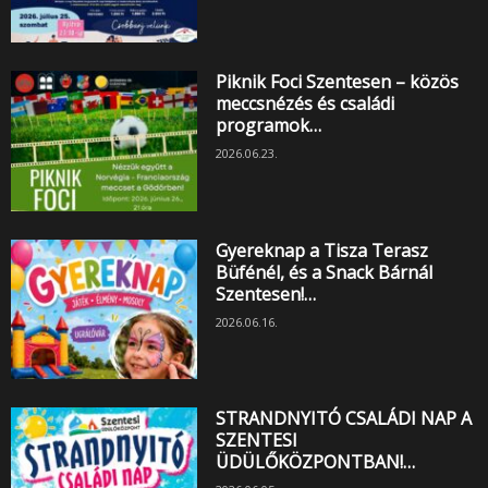
Piknik Foci Szentesen – közös
meccsnézés és családi
programok…
2026.06.23.
Gyereknap a Tisza Terasz
Büfénél, és a Snack Bárnál
Szentesen!…
2026.06.16.
STRANDNYITÓ CSALÁDI NAP A
SZENTESI
ÜDÜLŐKÖZPONTBAN!…