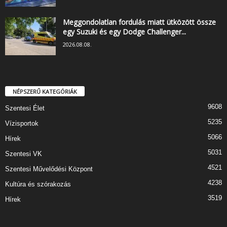
Meggondolatlan fordulás miatt ütközött össze
egy Suzuki és egy Dodge Challenger...
2026.08.08.
NÉPSZERŰ KATEGÓRIÁK
9608
Szentesi Élet
5235
Vízisportok
5066
Hírek
5031
Szentesi VK
4521
Szentesi Művelődési Központ
4238
Kultúra és szórakozás
3519
Hírek