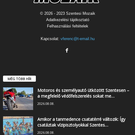
© 2026 - 2023 Szentesi Mozaik
Adatkezelési tájékoztató
Felhasználási feltételek
Kapcsolat:
vferenc@t-email.hu
MÉG TÖBB HÍR
Motoros és személyautó ütközött Szentesen –
a megfelelő védőfelszerelés sokat me…
2026.08.08.
Amikor a tanmedence csatatérré változik: Így
csatáztak vízipisztolyokkal Szentes…
2026.08.08.