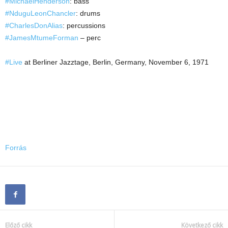
#MichaelHenderson
: bass
#NduguLeonChancler
: drums
#CharlesDonAlias
: percussions
#JamesMtumeForman
– perc
#Live
at Berliner Jazztage, Berlin, Germany, November 6, 1971
Forrás
Előző cikk
Következő cikk