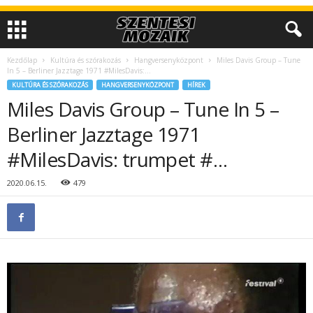
Kezdőlap
Kultúra és szórakozás
Hangversenyközpont
Miles Davis Group – Tune
In 5 – Berliner Jazztage 1971 #MilesDavis:...
KULTÚRA ÉS SZÓRAKOZÁS
HANGVERSENYKÖZPONT
HÍREK
Miles Davis Group – Tune In 5 –
Berliner Jazztage 1971
#MilesDavis: trumpet #…
2020.06.15.
479