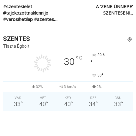
#szentesielet
A ‘ZENE ÜNNEPE’
#tajekozottnaklennijo
SZENTESEN!…
#varosihetilap #szentes…
SZENTES
Tiszta Égbolt
30.6
°
C
30
°
°
30
32%
3.6m/s
0%
VAS
HÉT
KED
SZE
CSÜ
33
°
40
°
40
°
34
°
33
°