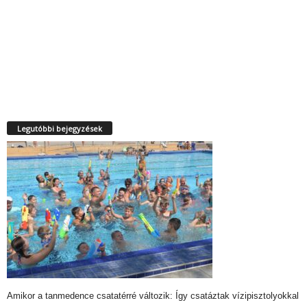
Legutóbbi bejegyzések
Amikor a tanmedence csatatérré változik: Így csatáztak vízipisztolyokkal