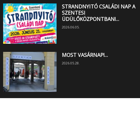
STRANDNYITÓ CSALÁDI NAP A
SZENTESI
ÜDÜLŐKÖZPONTBAN!…
2026.06.05.
MOST VASÁRNAP!…
2026.05.28.