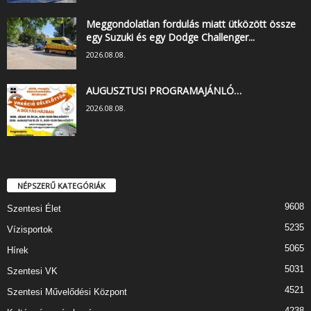
Meggondolatlan fordulás miatt ütközött össze
egy Suzuki és egy Dodge Challenger...
2026.08.08.
AUGUSZTUSI PROGRAMAJÁNLÓ…
2026.08.08.
NÉPSZERŰ KATEGÓRIÁK
9608
Szentesi Élet
5235
Vízisportok
5065
Hírek
5031
Szentesi VK
4521
Szentesi Művelődési Központ
4238