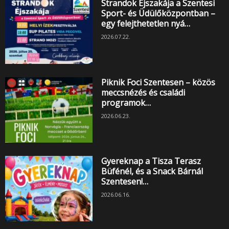
Strandok Éjszakája a Szentesi
Sport- és Üdülőközpontban –
egy felejthetetlen nyá…
2026.07.22.
Piknik Foci Szentesen – közös
meccsnézés és családi
programok…
2026.06.23.
Gyereknap a Tisza Terasz
Büfénél, és a Snack Bárnál
Szentesen!…
2026.06.16.