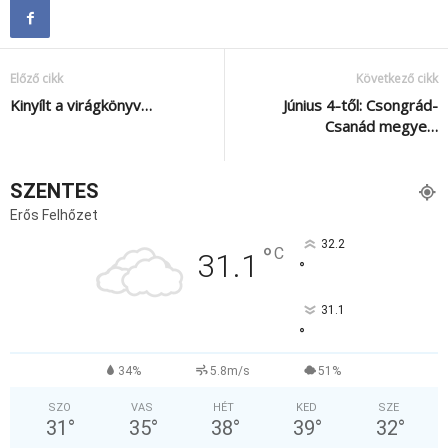
Előző cikk
Következő cikk
Kinyílt a virágkönyv…
Június 4-től: Csongrád-
Csanád megye…
SZENTES
Erős Felhőzet
32.2
°
C
31.1
°
31.1
°
34%
5.8m/s
51%
SZO
VAS
HÉT
KED
SZE
31
°
35
°
38
°
39
°
32
°