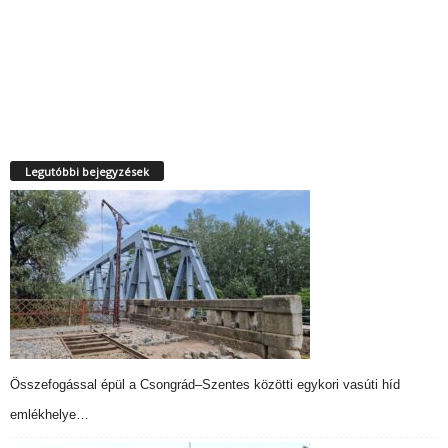
Legutóbbi bejegyzések
Összefogással épül a Csongrád–Szentes közötti egykori vasúti híd
emlékhelye…