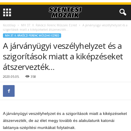
Kezdőlap
MH 37. II. Rákóczi Ferenc Műszaki Ezred
A járványügyi veszélyhelyzet és a
szigorítások miatt a kiképzéseket átszervezték…
MH 37. II. RÁKÓCZI FERENC MŰSZAKI EZRED
A járványügyi veszélyhelyzet és a
szigorítások miatt a kiképzéseket
átszervezték…
2020.05.05.
358
A járványügyi veszélyhelyzet és a szigorítások miatt a kiképzéseket
átszervezték, de az élet megy tovább és alakulatunk katonái
laktanya-szépítési munkákat folytatnak.