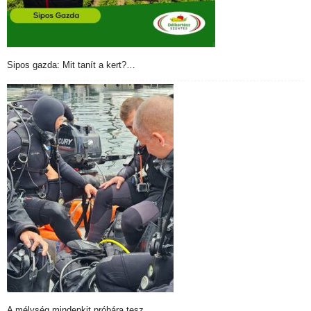
Sipos gazda: Mit tanít a kert?…
A mélység mindenkit próbára tesz….