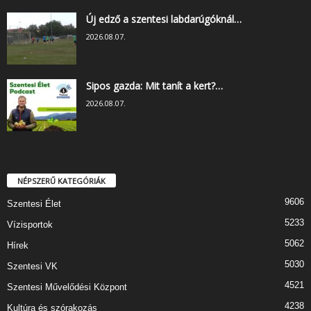
Új edző a szentesi labdarúgóknál…
2026.08.07.
Sipos gazda: Mit tanít a kert?…
2026.08.07.
NÉPSZERŰ KATEGÓRIÁK
9606
Szentesi Élet
5233
Vízisportok
5062
Hírek
5030
Szentesi VK
4521
Szentesi Művelődési Központ
4238
Kultúra és szórakozás