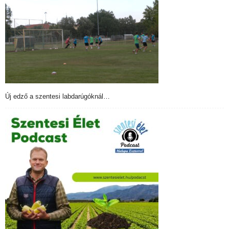
Új edző a szentesi labdarúgóknál…