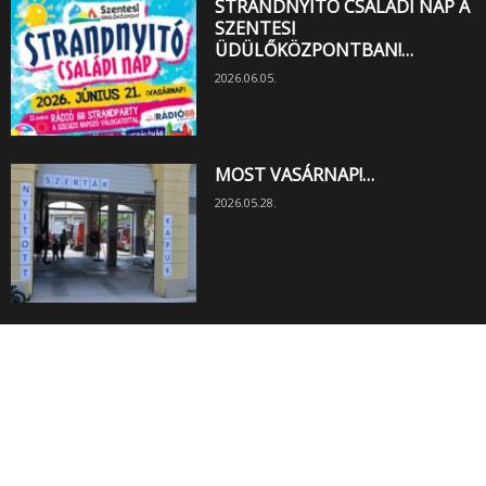
STRANDNYITÓ CSALÁDI NAP A
SZENTESI
ÜDÜLŐKÖZPONTBAN!…
2026.06.05.
MOST VASÁRNAP!…
2026.05.28.