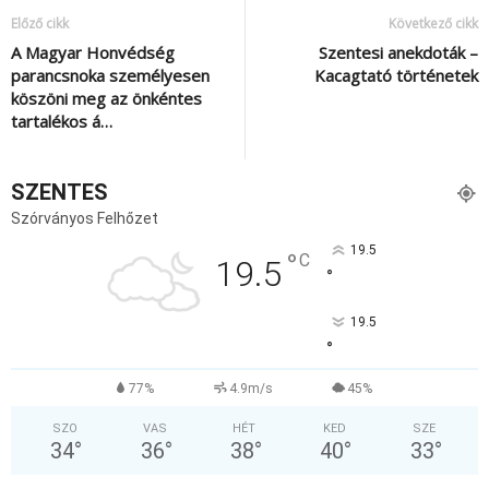
Előző cikk
Következő cikk
A Magyar Honvédség
Szentesi anekdoták –
parancsnoka személyesen
Kacagtató történetek
köszöni meg az önkéntes
tartalékos á…
SZENTES
Szórványos Felhőzet
19.5
°
C
19.5
°
19.5
°
77%
4.9m/s
45%
SZO
VAS
HÉT
KED
SZE
34
°
36
°
38
°
40
°
33
°