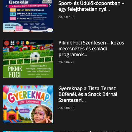
Sport- és Üdülőközpontban –
egy felejthetetlen nyá…
2026.07.22.
Piknik Foci Szentesen – közös
meccsnézés és családi
programok…
2026.06.23.
Gyereknap a Tisza Terasz
Büfénél, és a Snack Bárnál
Szentesen!…
2026.06.16.