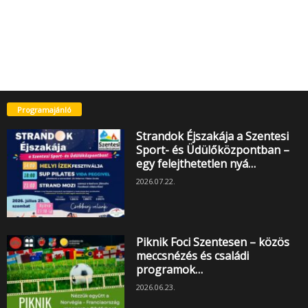
Programajánló
Strandok Éjszakája a Szentesi
Sport- és Üdülőközpontban –
egy felejthetetlen nyá…
2026.07.22.
Piknik Foci Szentesen – közös
meccsnézés és családi
programok…
2026.06.23.