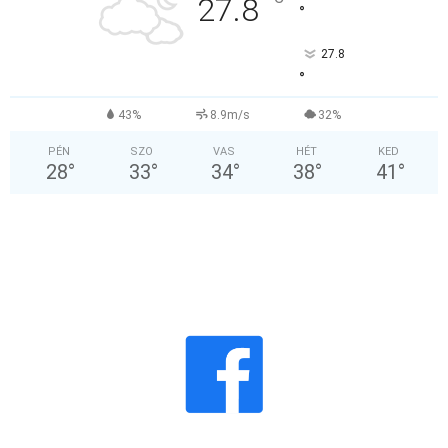
°
27.8
°
27.8
°
43%
8.9m/s
32%
PÉN
SZO
VAS
HÉT
KED
28
°
33
°
34
°
38
°
41
°