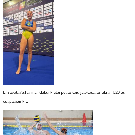
Elizaveta Ashanina, klubunk utánpótláskorú játékosa az ukrán U20-as
csapatban k…