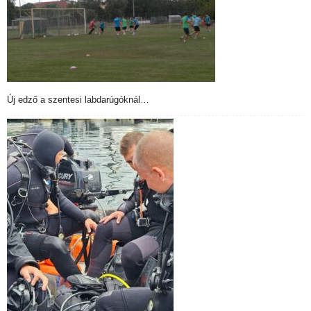
Új edző a szentesi labdarúgóknál…