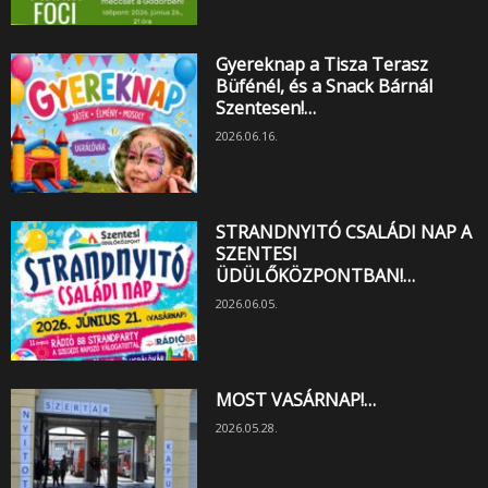
Gyereknap a Tisza Terasz
Büfénél, és a Snack Bárnál
Szentesen!…
2026.06.16.
STRANDNYITÓ CSALÁDI NAP A
SZENTESI
ÜDÜLŐKÖZPONTBAN!…
2026.06.05.
MOST VASÁRNAP!…
2026.05.28.