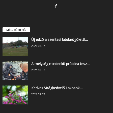
MÉG TÖBB HÍR
Új edző a szentesi labdarúgóknál…
2026.08.07.
A mélység mindenkit próbára tesz….
2026.08.07.
Kedves Virágkedvelő Lakosok!…
2026.08.07.