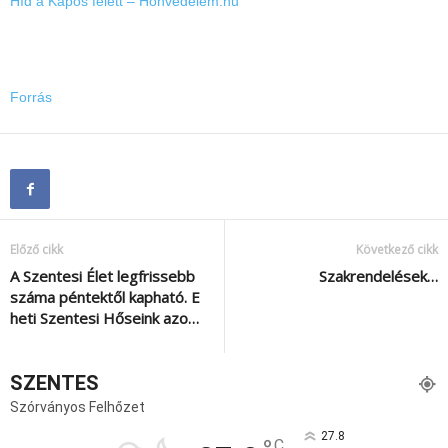
Híd a Kapos felett – Honvédelem.hu
Forrás
Előző cikk
Következő cikk
A Szentesi Élet legfrissebb
Szakrendelések…
száma péntektől kapható. E
heti Szentesi Hőseink azo…
SZENTES
Szórványos Felhőzet
27.8
C