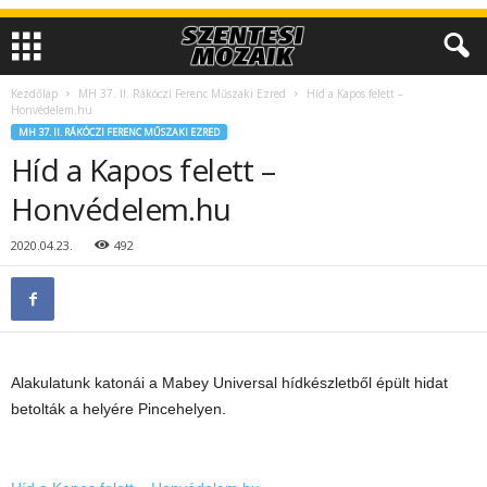
Kezdőlap
MH 37. II. Rákóczi Ferenc Műszaki Ezred
Híd a Kapos felett –
Honvédelem.hu
MH 37. II. RÁKÓCZI FERENC MŰSZAKI EZRED
Híd a Kapos felett –
Honvédelem.hu
2020.04.23.
492
Alakulatunk katonái a Mabey Universal hídkészletből épült hidat
betolták a helyére Pincehelyen.