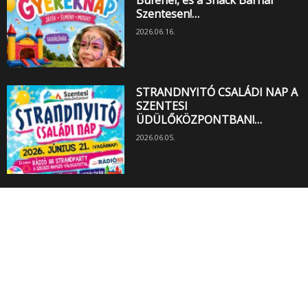
Szentesen!…
2026.06.16.
STRANDNYITÓ CSALÁDI NAP A
SZENTESI
ÜDÜLŐKÖZPONTBAN!…
2026.06.05.