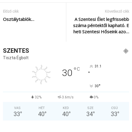
Előző cikk
Következő cikk
Osztálytablók…
A Szentesi Élet legfrissebb
száma péntektől kapható. E
heti Szentesi Hőseink azo…
SZENTES
Tiszta Égbolt
31.1
°
C
30
°
°
30
32%
3.6m/s
0%
VAS
HÉT
KED
SZE
CSÜ
33
°
40
°
40
°
34
°
33
°