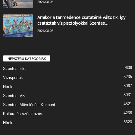
2026.08.08.
Amikor a tanmedence csatatérré változik: Így
csatáztak vízipisztolyokkal Szentes…
2026.08.08.
NÉPSZERŰ KATEGÓRIÁK
9608
Szentesi Élet
5235
Vízisportok
5067
Hírek
5031
Szentesi VK
4521
Szentesi Művelődési Központ
4238
Kultúra és szórakozás
3520
Hírek