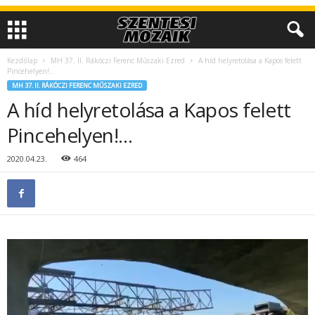
Kezdőlap
MH 37. II. Rákóczi Ferenc Műszaki Ezred
A híd helyretolása a Kapos felett
Pincehelyen!…
MH 37. II. RÁKÓCZI FERENC MŰSZAKI EZRED
A híd helyretolása a Kapos felett
Pincehelyen!…
2020.04.23.
464