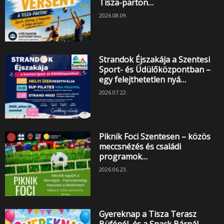
Tisza-parton…
2026.08.09.
Strandok Éjszakája a Szentesi
Sport- és Üdülőközpontban –
egy felejthetetlen nyá…
2026.07.22.
Piknik Foci Szentesen – közös
meccsnézés és családi
programok…
2026.06.23.
Gyereknap a Tisza Terasz
Büfénél, és a Snack Bárnál