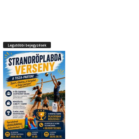
Legutóbbi bejegyzések