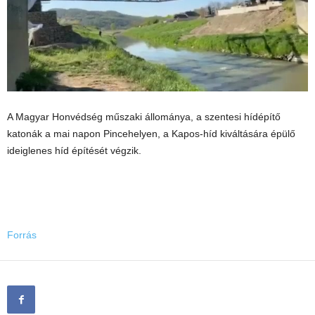
A Magyar Honvédség műszaki állománya, a szentesi hídépítő
katonák a mai napon Pincehelyen, a Kapos-híd kiváltására épülő
ideiglenes híd építését végzik.
Forrás