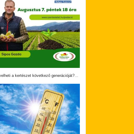
velheti a kertészet következő generációját?…