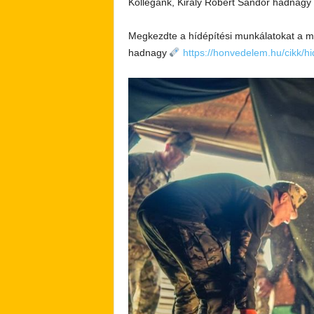
Kollégánk, Király Róbert Sándor hadnagy 
Megkezdte a hídépítési munkálatokat a 
hadnagy
https://honvedelem.hu/cikk/h