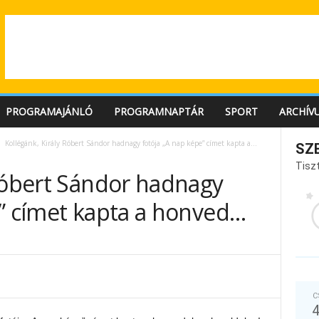
PROGRAMAJÁNLÓ
PROGRAMNAPTÁR
SPORT
ARCHÍV
Kollégánk, Király Róbert Sándor hadnagy fotója „A nap képe” címet kapta a...
SZ
Tiszt
 Róbert Sándor hadnagy
e” címet kapta a honved…
C