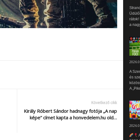
Strand
Üdülők
rátok!
a nagy
2026.0
A Sze
és sz
közös
A „Pik
Következő cikk
Király Róbert Sándor hadnagy fotója „A nap
képe” címet kapta a honvedelem.hu old…
2026.0
A