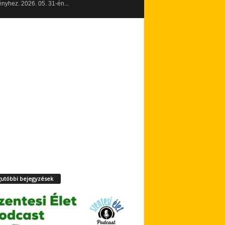
yhez. 2026. 05. 31-én...
utóbbi bejegyzések