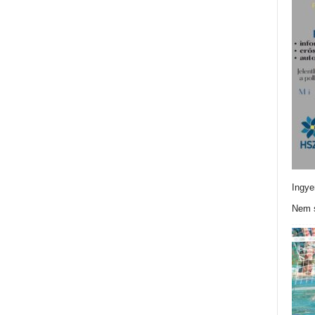
Ingye
Nem s