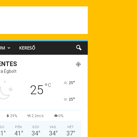
UM
KERESŐ
ENTES
a Égbolt
°
25
°
C
25
°
25
29%
2.2m/s
0%
SÜ
PÉN
SZO
VAS
HÉT
41
°
41
°
34
°
34
°
37
°