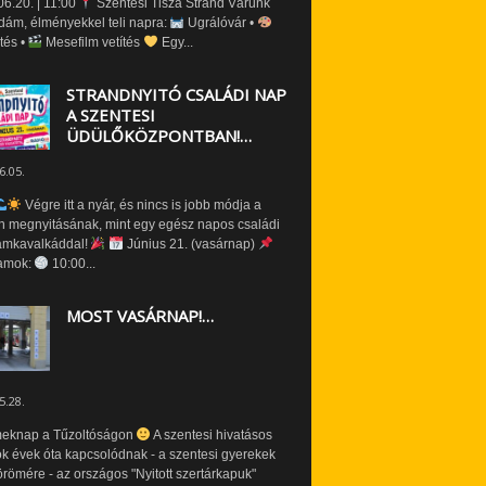
6.20. | 11:00
Szentesi Tisza Strand Várunk
dám, élményekkel teli napra:
Ugrálóvár •
tés •
Mesefilm vetítés
Egy...
STRANDNYITÓ CSALÁDI NAP
A SZENTESI
ÜDÜLŐKÖZPONTBAN!…
6.05.
Végre itt a nyár, és nincs is jobb módja a
n megnyitásának, mint egy egész napos családi
amkavalkáddal!
Június 21. (vasárnap)
amok:
10:00...
MOST VASÁRNAP!…
5.28.
eknap a Tűzoltóságon
A szentesi hivatásos
ók évek óta kapcsolódnak - a szentesi gyerekek
römére - az országos "Nyitott szertárkapuk"