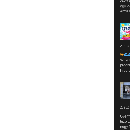
2026.0
egy vi
Arcfes
2026.0
szezo
progr
Progr
2026.0
Gyerm
tűzolt
nagy ö