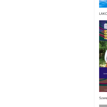
LAK
Szere