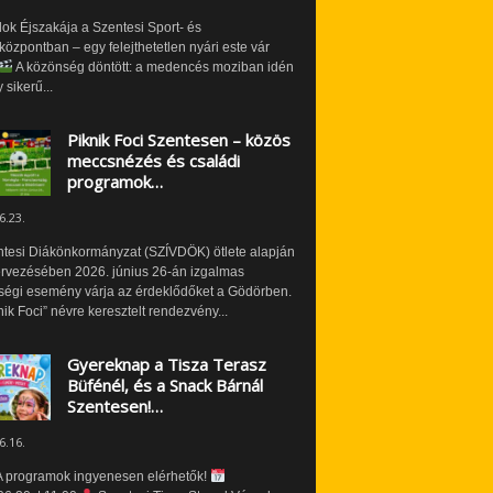
ok Éjszakája a Szentesi Sport- és
özpontban – egy felejthetetlen nyári este vár
A közönség döntött: a medencés moziban idén
 sikerű...
Piknik Foci Szentesen – közös
meccsnézés és családi
programok…
6.23.
ntesi Diákönkormányzat (SZÍVDÖK) ötlete alapján
ervezésében 2026. június 26-án izgalmas
ségi esemény várja az érdeklődőket a Gödörben.
nik Foci” névre keresztelt rendezvény...
Gyereknap a Tisza Terasz
Büfénél, és a Snack Bárnál
Szentesen!…
6.16.
 programok ingyenesen elérhetők!