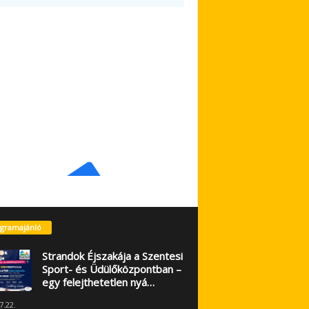
gramajánló
Strandok Éjszakája a Szentesi
Sport- és Üdülőközpontban –
egy felejthetetlen nyá…
7.22.