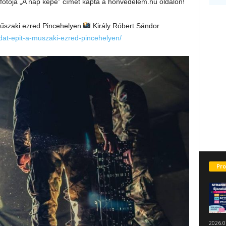
fotója „A nap képe” címet kapta a honvedelem.hu oldalon!
műszaki ezred Pincehelyen
Király Róbert Sándor
idat-epit-a-muszaki-ezred-pincehelyen/
Pro
2026.0