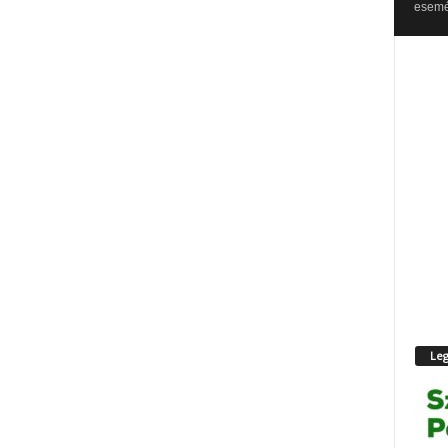
esemén
Leg