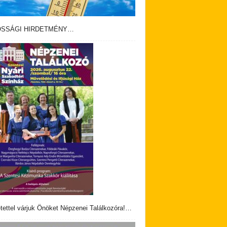
OSSÁGI HIRDETMÉNY…
tettel várjuk Önöket Népzenei Találkozóra!…