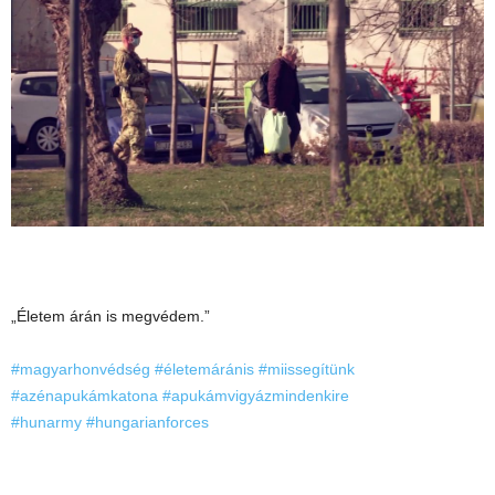
„Életem árán is megvédem.”
#magyarhonvédség
#életemáránis
#miissegítünk
#azénapukámkatona
#apukámvigyázmindenkire
#hunarmy
#hungarianforces