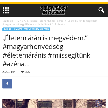
Kezdőlap
MH 37. II. Rákóczi Ferenc Műszaki Ezred
„Életem árán is megvédem.”
#magyarhonvédség #életemáránis #miissegítünk #azéna…
MH 37. II. RÁKÓCZI FERENC MŰSZAKI EZRED
„Életem árán is megvédem.”
#magyarhonvédség
#életemáránis #miissegítünk
#azéna…
2020.04.04.
396