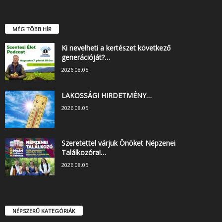
MÉG TÖBB HÍR
Ki nevelheti a kertészet következő
generációját?…
2026.08.05.
LAKOSSÁGI HIRDETMÉNY…
2026.08.05.
Szeretettel várjuk Önöket Népzenei
Találkozóra!…
2026.08.05.
NÉPSZERŰ KATEGÓRIÁK