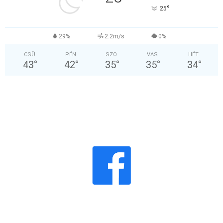
°
25
29%
2.2m/s
0%
CSÜ
PÉN
SZO
VAS
HÉT
43
°
42
°
35
°
35
°
34
°