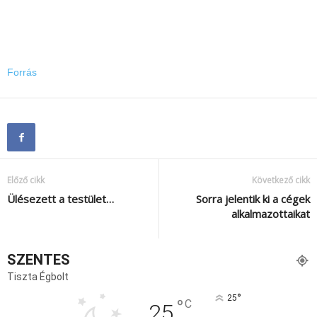
Forrás
Előző cikk
Következő cikk
Ülésezett a testület…
Sorra jelentik ki a cégek
alkalmazottaikat
SZENTES
Tiszta Égbolt
°
25
°
C
25