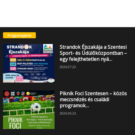
Programajánló
Strandok Éjszakája a Szentesi
Sport- és Üdülőközpontban –
egy felejthetetlen nyá…
2026.07.22.
Piknik Foci Szentesen – közös
meccsnézés és családi
programok…
2026.06.23.