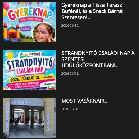
Gyereknap a Tisza Terasz
Büfénél, és a Snack Bárnál
Szentesen!…
2026.06.16.
STRANDNYITÓ CSALÁDI NAP A
SZENTESI
ÜDÜLŐKÖZPONTBAN!…
2026.06.05.
MOST VASÁRNAP!…
2026.05.28.