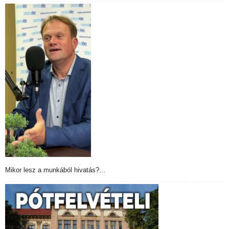
Mikor lesz a munkából hivatás?…