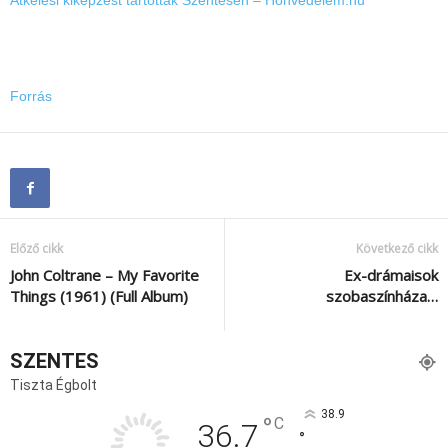
Átkelési kiképzést tartottak Szentesen – Honvédelem.hu
Forrás
Előző cikk
Következő cikk
John Coltrane – My Favorite
Ex-drámaisok
Things (1961) (Full Album)
szobaszínháza…
SZENTES
Tiszta Égbolt
38.9
°
C
36.7
°