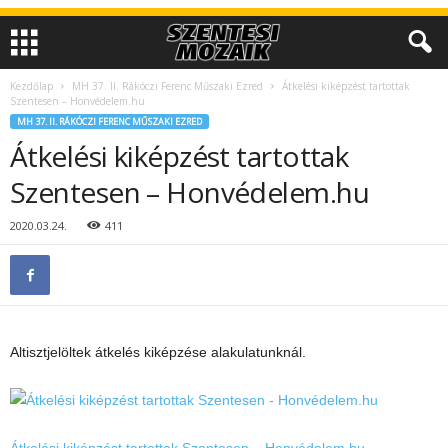
Kezdőlap
MH 37. II. Rákóczi Ferenc Műszaki Ezred
Átkelési kiképzést tartottak
Szentesen – Honvédelem.hu
MH 37. II. RÁKÓCZI FERENC MŰSZAKI EZRED
Átkelési kiképzést tartottak
Szentesen – Honvédelem.hu
2020.03.24.
411
Altisztjelöltek átkelés kiképzése alakulatunknál.