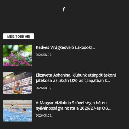
MÉG TÖBB HÍR
Kedves Virágkedvelő Lakosok!…
2026.08.07.
Elizaveta Ashanina, klubunk utánpótláskorú
játékosa az ukrán U20-as csapatban k…
2026.08.07.
A Magyar Vízilabda Szövetség a héten
nyilvánosságra hozta a 2026/27-es OB...
2026.08.06.