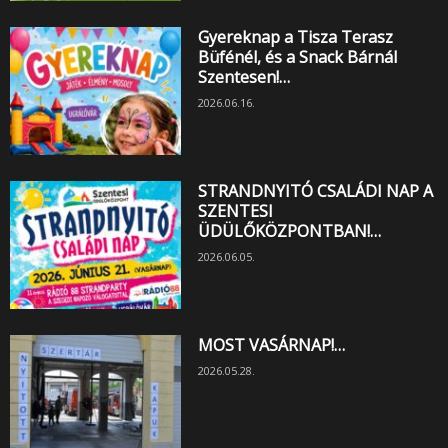
Gyereknap a Tisza Terasz
Büfénél, és a Snack Bárnál
Szentesen!…
2026.06.16.
STRANDNYITÓ CSALÁDI NAP A
SZENTESI
ÜDÜLŐKÖZPONTBAN!…
2026.06.05.
MOST VASÁRNAP!…
2026.05.28.