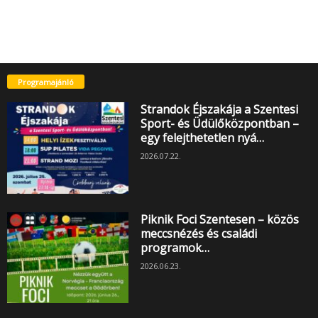
Programajánló
Strandok Éjszakája a Szentesi
Sport- és Üdülőközpontban –
egy felejthetetlen nyá…
2026.07.22.
Piknik Foci Szentesen – közös
meccsnézés és családi
programok…
2026.06.23.