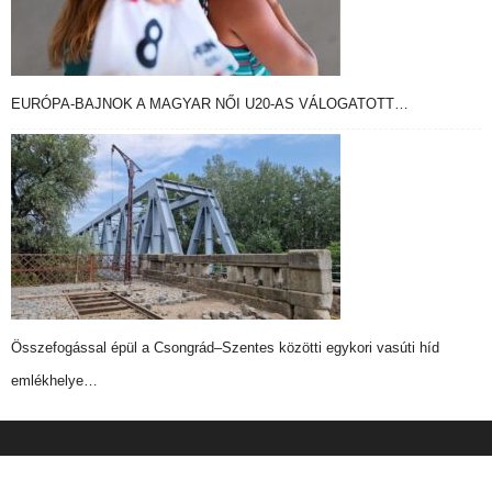
EURÓPA-BAJNOK A MAGYAR NŐI U20-AS VÁLOGATOTT…
Összefogással épül a Csongrád–Szentes közötti egykori vasúti híd
emlékhelye…