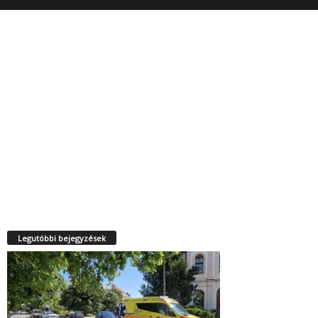
Legutóbbi bejegyzések