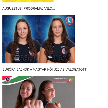
AUGUSZTUSI PROGRAMAJÁNLÓ…
EURÓPA-BAJNOK A MAGYAR NŐI U20-AS VÁLOGATOTT…