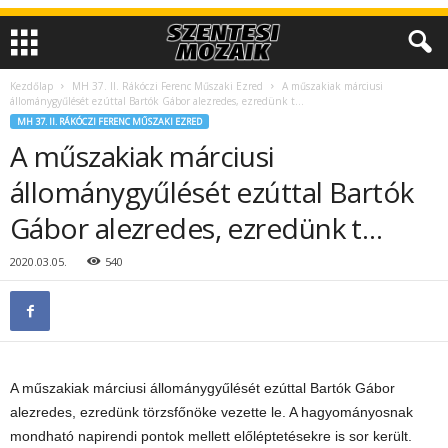
Kezdőlap
MH 37. II. Rákóczi Ferenc Műszaki Ezred
A műszakiak márciusi
állománygyűlését ezúttal Bartók Gábor alezredes, ezredünk t…
MH 37. II. RÁKÓCZI FERENC MŰSZAKI EZRED
A műszakiak márciusi
állománygyűlését ezúttal Bartók
Gábor alezredes, ezredünk t…
2020.03.05.
540
A műszakiak márciusi állománygyűlését ezúttal Bartók Gábor
alezredes, ezredünk törzsfőnöke vezette le. A hagyományosnak
mondható napirendi pontok mellett előléptetésekre is sor került.