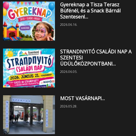
Gyereknap a Tisza Terasz
Büfénél, és a Snack Bárnál
Szentesen!…
2026.06.16.
STRANDNYITÓ CSALÁDI NAP A
SZENTESI
ÜDÜLŐKÖZPONTBAN!…
2026.06.05.
MOST VASÁRNAP!…
2026.05.28.