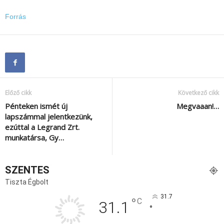
Forrás
Előző cikk
Következő cikk
Pénteken ismét új
Megvaaan!…
lapszámmal jelentkezünk,
ezúttal a Legrand Zrt.
munkatársa, Gy…
SZENTES
Tiszta Égbolt
31.7
°
C
31.1
°