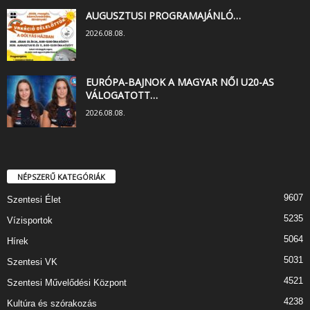
AUGUSZTUSI PROGRAMAJÁNLÓ…
2026.08.08.
EURÓPA-BAJNOK A MAGYAR NŐI U20-AS
VÁLOGATOTT…
2026.08.08.
NÉPSZERŰ KATEGÓRIÁK
9607
Szentesi Élet
5235
Vízisportok
5064
Hírek
5031
Szentesi VK
4521
Szentesi Művelődési Központ
4238
Kultúra és szórakozás