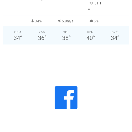
31.1
°
34%
5.8m/s
5%
SZO
VAS
HÉT
KED
SZE
34
°
36
°
38
°
40
°
34
°