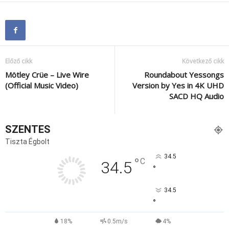
Előző cikk
Következő cikk
Mötley Crüe – Live Wire
Roundabout Yessongs
(Official Music Video)
Version by Yes in 4K UHD
SACD HQ Audio
SZENTES
Tiszta Égbolt
34.5
°
C
34.5
°
34.5
°
18%
0.5m/s
4%