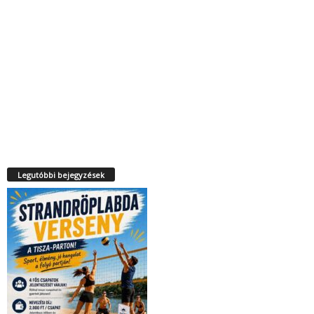
Legutóbbi bejegyzések