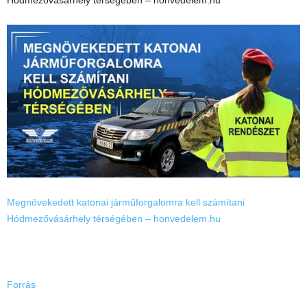
Hódmezővásárhely térségében – honvedelem.hu
Megnövekedett katonai járműforgalomra kell számítani
Hódmezővásárhely térségében – honvedelem.hu
Forrás