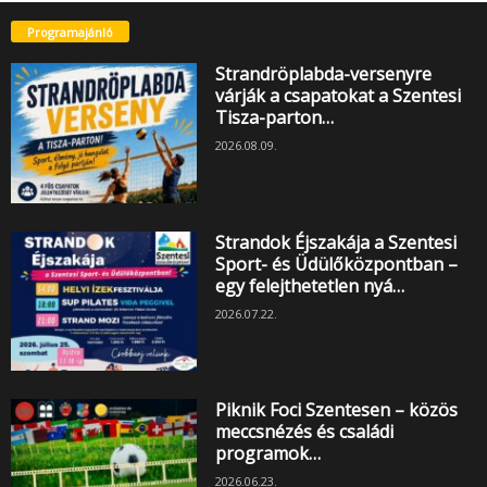
Programajánló
Strandröplabda-versenyre
várják a csapatokat a Szentesi
Tisza-parton…
2026.08.09.
Strandok Éjszakája a Szentesi
Sport- és Üdülőközpontban –
egy felejthetetlen nyá…
2026.07.22.
Piknik Foci Szentesen – közös
meccsnézés és családi
programok…
2026.06.23.