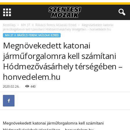
Kezdőlap
MH 37. II. Rákóczi Ferenc Műszaki Ezred
Megnövekedett katonai
járműforgalomra kell számítani Hódmezővásárhely térségében – honvedelem.hu
MH 37. II. RÁKÓCZI FERENC MŰSZAKI EZRED
Megnövekedett katonai
járműforgalomra kell számítani
Hódmezővásárhely térségében –
honvedelem.hu
2020.02.26.
440
Megnövekedett katonai járműforgalomra kell számítani