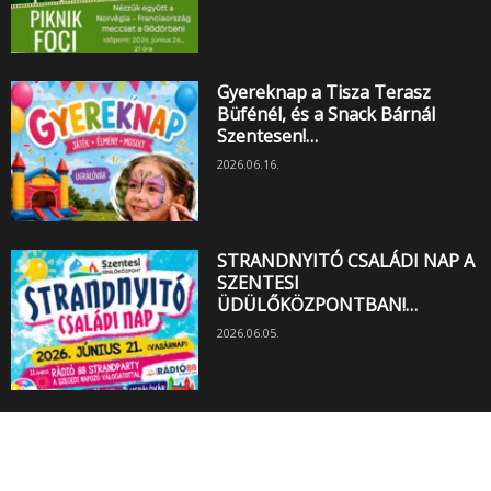
Gyereknap a Tisza Terasz
Büfénél, és a Snack Bárnál
Szentesen!…
2026.06.16.
STRANDNYITÓ CSALÁDI NAP A
SZENTESI
ÜDÜLŐKÖZPONTBAN!…
2026.06.05.