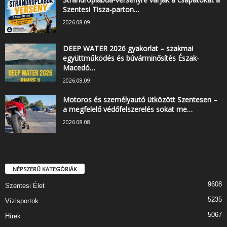
Szentesi Tisza-parton…
2026.08.09.
DEEP WATER 2026 gyakorlat – szakmai
együttműködés és búvárminősítés Észak-
Macedó…
2026.08.09.
Motoros és személyautó ütközött Szentesen –
a megfelelő védőfelszerelés sokat me…
2026.08.08.
NÉPSZERŰ KATEGÓRIÁK
9608
Szentesi Élet
5235
Vízisportok
5067
Hírek