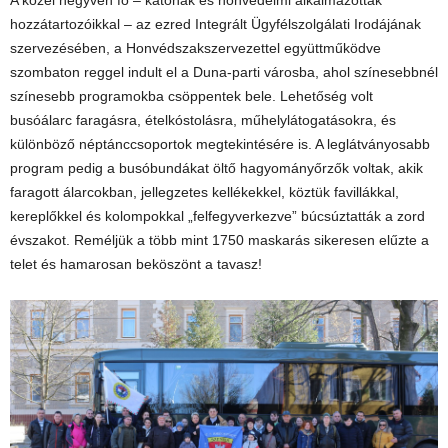
A közel negyven fő – katonák és honvédelmi alkalmazottak
hozzátartozóikkal – az ezred Integrált Ügyfélszolgálati Irodájának
szervezésében, a Honvédszakszervezettel együttműködve
szombaton reggel indult el a Duna-parti városba, ahol színesebbnél
színesebb programokba csöppentek bele. Lehetőség volt
busóálarc faragásra, ételkóstolásra, műhelylátogatásokra, és
különböző néptánccsoportok megtekintésére is. A leglátványosabb
program pedig a busóbundákat öltő hagyományőrzők voltak, akik
faragott álarcokban, jellegzetes kellékekkel, köztük favillákkal,
kereplőkkel és kolompokkal „felfegyverkezve” búcsúztatták a zord
évszakot. Reméljük a több mint 1750 maskarás sikeresen elűzte a
telet és hamarosan beköszönt a tavasz!