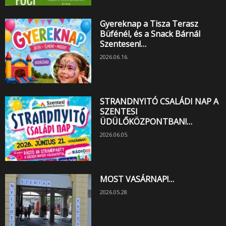
Gyereknap a Tisza Terasz
Büfénél, és a Snack Bárnál
Szentesen!…
2026.06.16.
STRANDNYITÓ CSALÁDI NAP A
SZENTESI
ÜDÜLŐKÖZPONTBAN!…
2026.06.05.
MOST VASÁRNAP!…
2026.05.28.