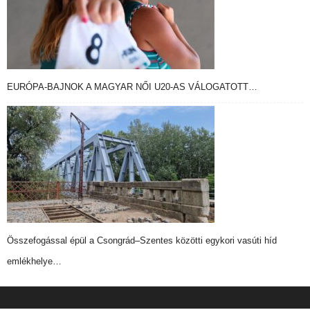
EURÓPA-BAJNOK A MAGYAR NŐI U20-AS VÁLOGATOTT…
Összefogással épül a Csongrád–Szentes közötti egykori vasúti híd
emlékhelye…