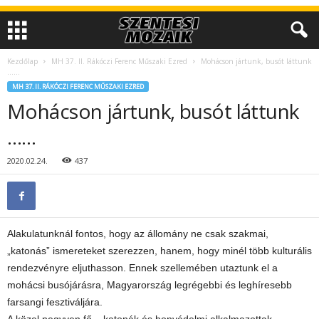
Kezdőlap
MH 37. II. Rákóczi Ferenc Műszaki Ezred
Mohácson jártunk, busót láttunk
……
MH 37. II. RÁKÓCZI FERENC MŰSZAKI EZRED
Mohácson jártunk, busót láttunk
……
2020.02.24.
437
Alakulatunknál fontos, hogy az állomány ne csak szakmai,
„katonás” ismereteket szerezzen, hanem, hogy minél több kulturális
rendezvényre eljuthasson. Ennek szellemében utaztunk el a
mohácsi busójárásra, Magyarország legrégebbi és leghíresebb
farsangi fesztiváljára.