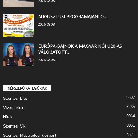
2026.08.08.
AUGUSZTUSI PROGRAMAJÁNLÓ…
2026.08.08.
EURÓPA-BAJNOK A MAGYAR NŐI U20-AS
VÁLOGATOTT…
2026.08.08.
NÉPSZERŰ KATEGÓRIÁK
9607
Szentesi Élet
5235
Vízisportok
5064
Hírek
5031
Szentesi VK
4521
Szentesi Művelődési Központ