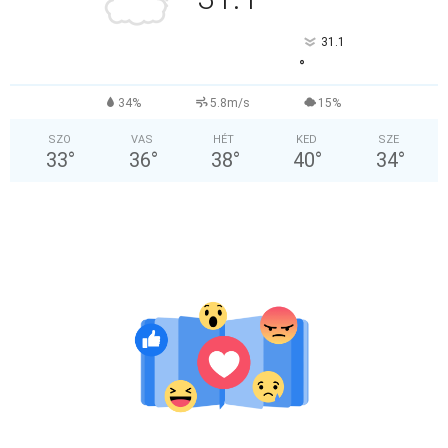
°
31.1
°
34%
5.8m/s
15%
SZO
VAS
HÉT
KED
SZE
33
°
36
°
38
°
40
°
34
°