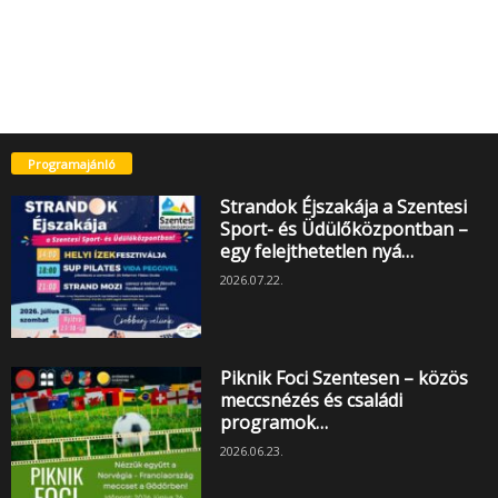
Programajánló
Strandok Éjszakája a Szentesi
Sport- és Üdülőközpontban –
egy felejthetetlen nyá…
2026.07.22.
Piknik Foci Szentesen – közös
meccsnézés és családi
programok…
2026.06.23.