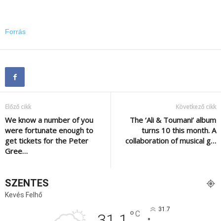
Forrás
Előző cikk
Következő cikk
We know a number of you
The ‘Ali & Toumani’ album
were fortunate enough to
turns 10 this month. A
get tickets for the Peter
collaboration of musical g…
Gree…
SZENTES
Kevés Felhő
31.7
°
C
31.1