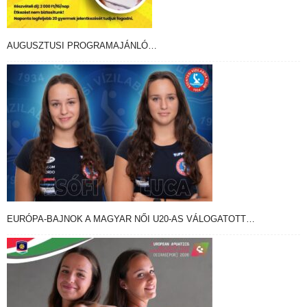
AUGUSZTUSI PROGRAMAJÁNLÓ…
EURÓPA-BAJNOK A MAGYAR NŐI U20-AS VÁLOGATOTT…