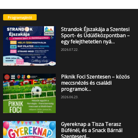
Programajánló
Strandok Éjszakája a Szentesi
Sport- és Üdülőközpontban –
egy felejthetetlen nyá…
2026.07.22.
Piknik Foci Szentesen – közös
meccsnézés és családi
programok…
2026.06.23.
Gyereknap a Tisza Terasz
Büfénél, és a Snack Bárnál
Szentesen!…