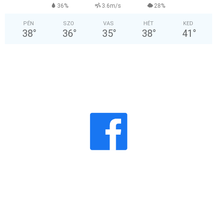
36%
3.6m/s
28%
PÉN
SZO
VAS
HÉT
KED
38
°
36
°
35
°
38
°
41
°