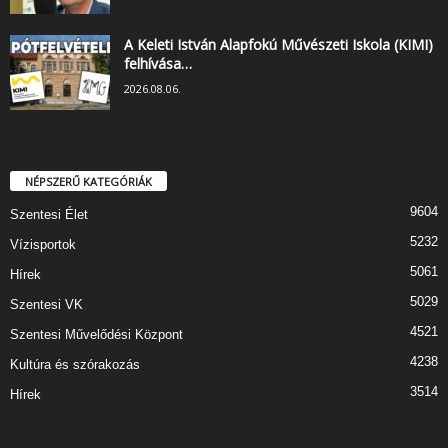
A Keleti István Alapfokú Művészeti Iskola (KIMI)
felhívása…
2026.08.06.
NÉPSZERŰ KATEGÓRIÁK
9604
Szentesi Élet
5232
Vízisportok
5061
Hírek
5029
Szentesi VK
4521
Szentesi Művelődési Központ
4238
Kultúra és szórakozás
3514
Hírek