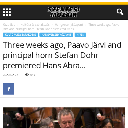
Kezdőlap
Kultúra és szórakozás
Hangversenyközpont
Three weeks ago, Paavo
Järvi and principal horn Stefan Dohr premiered Hans...
KULTÚRA ÉS SZÓRAKOZÁS
HANGVERSENYKÖZPONT
HÍREK
Three weeks ago, Paavo Järvi and
principal horn Stefan Dohr
premiered Hans Abra…
2020.02.23.
437