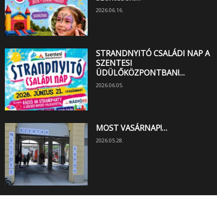
2026.06.16.
STRANDNYITÓ CSALÁDI NAP A
SZENTESI
ÜDÜLŐKÖZPONTBAN!…
2026.06.05.
MOST VASÁRNAP!…
2026.05.28.