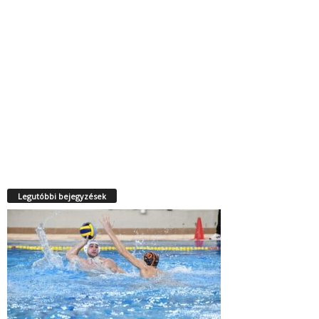
Legutóbbi bejegyzések