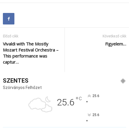
Előző cikk
Következő cikk
Vivaldi with The Mostly
Figyelem…
Mozart Festival Orchestra –
This performance was
captur…
SZENTES
Szórványos Felhőzet
25.6
°
C
25.6
°
25.6
°