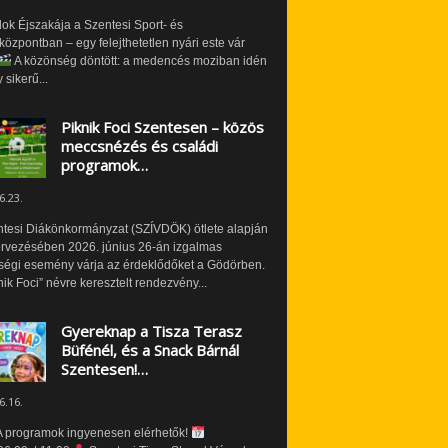
ok Éjszakája a Szentesi Sport- és
özpontban – egy felejthetetlen nyári este vár
A közönség döntött: a medencés moziban idén
 sikerű...
Piknik Foci Szentesen – közös
meccsnézés és családi
programok…
6.23.
ntesi Diákönkormányzat (SZÍVDÖK) ötlete alapján
ervezésében 2026. június 26-án izgalmas
ségi esemény várja az érdeklődőket a Gödörben.
nik Foci” névre keresztelt rendezvény...
Gyereknap a Tisza Terasz
Büfénél, és a Snack Bárnál
Szentesen!…
6.16.
 programok ingyenesen elérhetők!