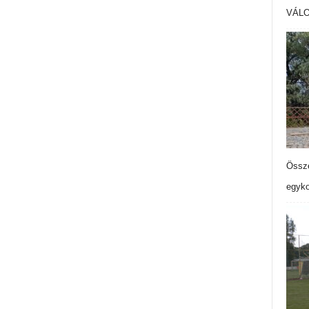
VÁL
Össze
egyko