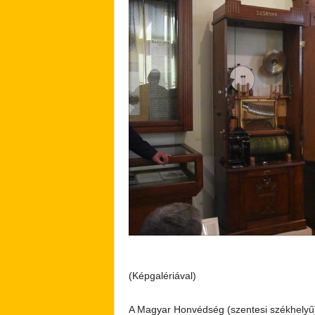
(Képgalériával)
A Magyar Honvédség (szentesi székhelyű)