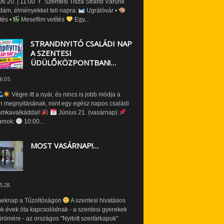
6.20. | 11:00
Szentesi Tisza Strand Várunk
dám, élményekkel teli napra:
Ugrálóvár •
tés •
Mesefilm vetítés
Egy...
STRANDNYITÓ CSALÁDI NAP
A SZENTESI
ÜDÜLŐKÖZPONTBAN!…
6.05.
Végre itt a nyár, és nincs is jobb módja a
n megnyitásának, mint egy egész napos családi
amkavalkáddal!
Június 21. (vasárnap)
amok:
10:00...
MOST VASÁRNAP!…
5.28.
eknap a Tűzoltóságon
A szentesi hivatásos
ók évek óta kapcsolódnak - a szentesi gyerekek
römére - az országos "Nyitott szertárkapuk"