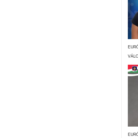
EURÓ
VÁL
EURÓ