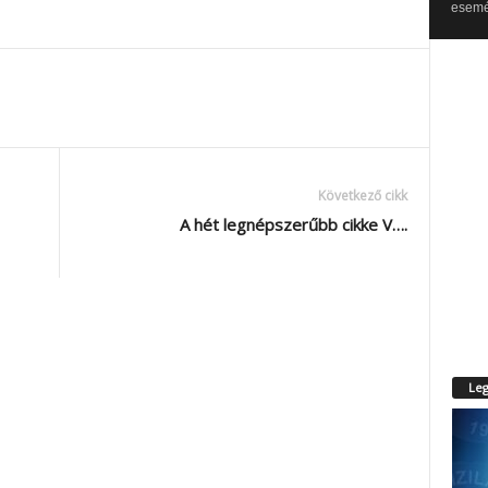
esemén
Következő cikk
A hét legnépszerűbb cikke V….
Leg