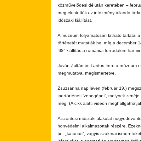
közművelődési délután keretében – febru
megtekintették az intézmény állandó tárla
időszaki kiállítást.
A múzeum folyamatosan látható tárlatai a v
történetét mutatják be, míg a december 
’89” kiállítás a romániai forradalom harm
Jován Zoltán és Lantos Imre a múzeum mu
megmutatva, megismertetve.
Zsuzsanna nap lévén (február 19.) megszó
ipartörténeti ’zenegépet’, melynek zenéje
meg. (A cikk alatti videón meghallgathatják
A szentesi műszaki alakulat negyedévente
honvédelmi alkalmazottak részére. Ezekne
ún. „katonás”, vagyis szakmai ismeretek