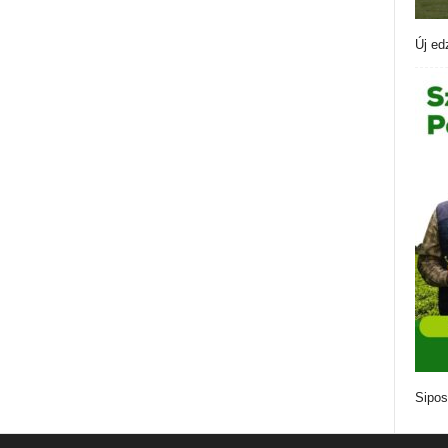
Új ed
Sipos