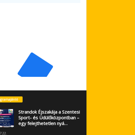
gramajánló
Strandok Éjszakája a Szentesi
Sport- és Üdülőközpontban –
egy felejthetetlen nyá…
7.22.