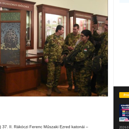
Pro
 37. II. Rákóczi Ferenc Műszaki Ezred katonái –
2026.0