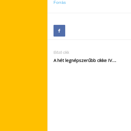
Forrás
Előző cikk
A hét legnépszerűbb cikke IV….