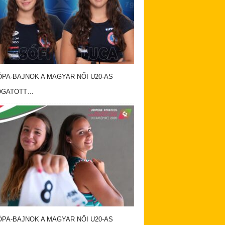
PA-BAJNOK A MAGYAR NŐI U20-AS
OGATOTT…
PA-BAJNOK A MAGYAR NŐI U20-AS