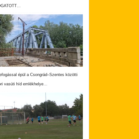
OGATOTT…
fogással épül a Csongrád–Szentes közötti
ri vasúti híd emlékhelye…