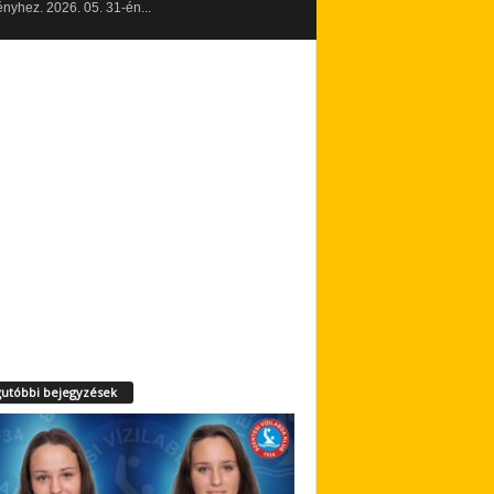
yhez. 2026. 05. 31-én...
utóbbi bejegyzések