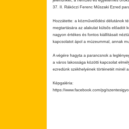
jelenünket, a nemzeti és egyetemes öröks
37. II. Rákóczi Ferenc Műszaki Ezred pa
Hozzátette: a közművelődési délutánok té
megtartására az alakulat külsős előadót 
nagyon értékes és fontos kiállításait nézt
kapcsolatot ápol a múzeummal, annak mu
A végére hagyta a parancsnok a leglénye
a város lakossága közötti kapcsolat elmél
ezredünk székhelyének történetét minél 
Képgaléria:
https://www.facebook.com/pg/szentesig