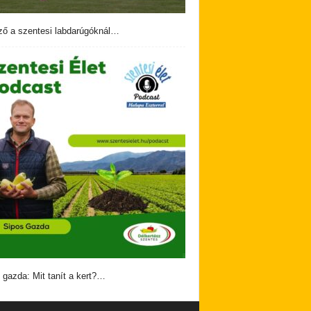
ző a szentesi labdarúgóknál…
 gazda: Mit tanít a kert?…