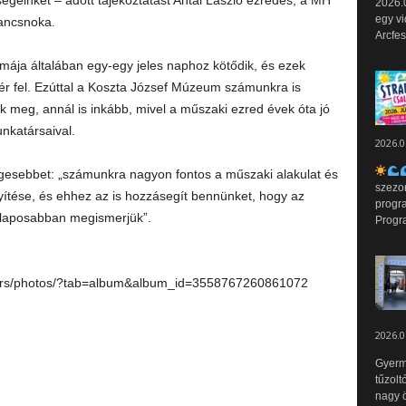
égeinket – adott tájékoztatást Antal László ezredes, a MH
2026.0
egy vi
rancsnoka.
Arcfes
mája általában egy-egy jeles naphoz kötődik, és ezek
kér fel. Ezúttal a Koszta József Múzeum számunkra is
ük meg, annál is inkább, mivel a műszaki ezred évek óta jó
nkatársaival.
2026.0
gesebbet: „számunkra nagyon fontos a műszaki alakulat és
szezo
yítése, és ehhez az is hozzásegít bennünket, hogy az
progr
alaposabban megismerjük”.
Progr
yors/photos/?tab=album&album_id=3558767260861072
2026.0
Gyerm
tűzolt
nagy ö