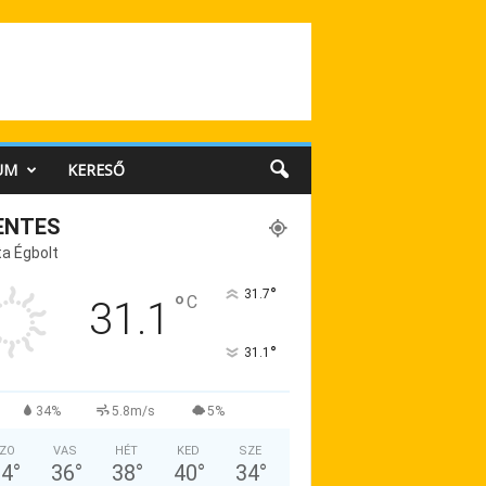
UM
KERESŐ
ENTES
a Égbolt
°
31.7
°
C
31.1
°
31.1
34%
5.8m/s
5%
ZO
VAS
HÉT
KED
SZE
34
°
36
°
38
°
40
°
34
°