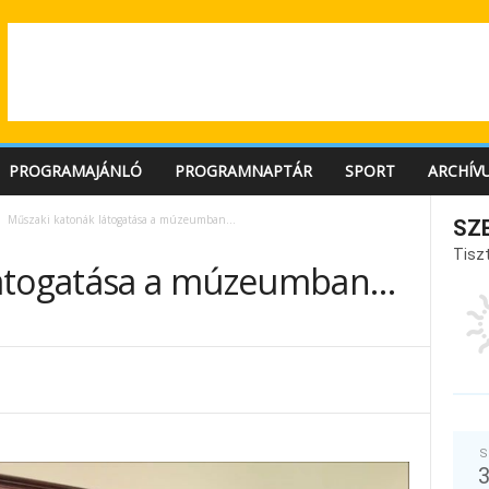
PROGRAMAJÁNLÓ
PROGRAMNAPTÁR
SPORT
ARCHÍV
Műszaki katonák látogatása a múzeumban…
SZ
Tiszt
látogatása a múzeumban…
S