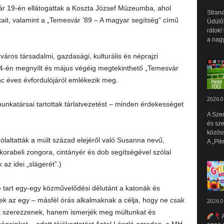
ár 19-én ellátogattak a Koszta József Múzeumba, ahol
Strand
tait, valamint a „Temesvár ’89 – A magyar segítség” című
Üdülők
rátok!
a nagy
áros társadalmi, gazdasági, kulturális és néprajzi
14-én megnyílt és május végéig megtekinthető „Temesvár
inc éves évfordulójáról emlékezik meg.
2026.0
nkatársai tartottak tárlatvezetést – minden érdekességet
A Sze
és sz
közös
laltatták a múlt század elejéről való Susanna nevű,
A „Pik
 korabeli zongora, cintányér és dob segítségével szólal
 az idei „slágerét”.)
 tart egy-egy közművelődési délutánt a katonák és
k az egy – másfél órás alkalmaknak a célja, hogy ne csak
2026.0
et szerezzenek, hanem ismerjék meg múltunkat és
A