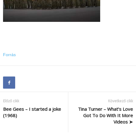
Forrás
Előző cikk
Következő cikk
Bee Gees – I started a joke
Tina Turner – What’s Love
(1968)
Got To Do With It More
Videos ➤