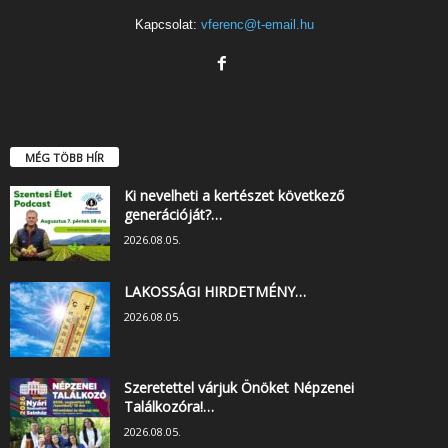
Kapcsolat:
vferenc@t-email.hu
MÉG TÖBB HÍR
Ki nevelheti a kertészet következő
generációját?…
2026.08.05.
LAKOSSÁGI HIRDETMÉNY…
2026.08.05.
Szeretettel várjuk Önöket Népzenei
Találkozóra!…
2026.08.05.