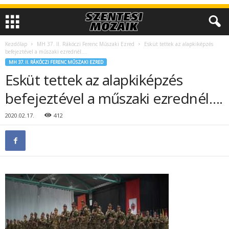
Kezdőlap
MH 37. II. Rákóczi Ferenc Műszaki Ezred
Esküt tettek az alapkiképzés
befejeztével a műszaki ezrednél….
MH 37. II. RÁKÓCZI FERENC MŰSZAKI EZRED
Esküt tettek az alapkiképzés
befejeztével a műszaki ezrednél….
2020.02.17.
412