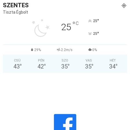
SZENTES
Tiszta Égbolt
°
25
°
C
25
°
25
29%
2.2m/s
0%
CSÜ
PÉN
SZO
VAS
HÉT
43
°
42
°
35
°
35
°
34
°