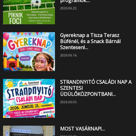
programok…
2026.06.23.
Gyereknap a Tisza Terasz
Büfénél, és a Snack Bárnál
Szentesen!…
2026.06.16.
STRANDNYITÓ CSALÁDI NAP A
SZENTESI
ÜDÜLŐKÖZPONTBAN!…
2026.06.05.
MOST VASÁRNAP!…