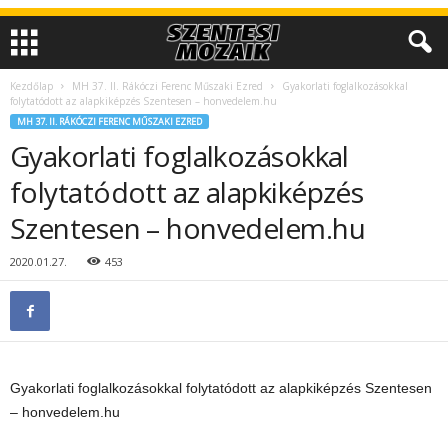
Kezdőlap
MH 37. II. Rákóczi Ferenc Műszaki Ezred
Gyakorlati foglalkozásokkal
folytatódott az alapkiképzés Szentesen – honvedelem.hu
MH 37. II. RÁKÓCZI FERENC MŰSZAKI EZRED
Gyakorlati foglalkozásokkal
folytatódott az alapkiképzés
Szentesen – honvedelem.hu
2020.01.27.
453
Gyakorlati foglalkozásokkal folytatódott az alapkiképzés Szentesen
– honvedelem.hu