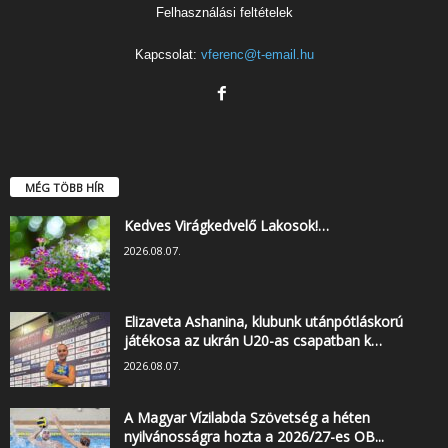
Felhasználási feltételek
Kapcsolat:
vferenc@t-email.hu
MÉG TÖBB HÍR
Kedves Virágkedvelő Lakosok!…
2026.08.07.
Elizaveta Ashanina, klubunk utánpótláskorú
játékosa az ukrán U20-as csapatban k…
2026.08.07.
A Magyar Vízilabda Szövetség a héten
nyilvánosságra hozta a 2026/27-es OB...