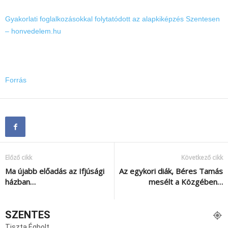
Gyakorlati foglalkozásokkal folytatódott az alapkiképzés Szentesen
– honvedelem.hu
Forrás
Előző cikk
Következő cikk
Ma újabb előadás az Ifjúsági
Az egykori diák, Béres Tamás
házban…
mesélt a Közgében…
SZENTES
Tiszta Égbolt