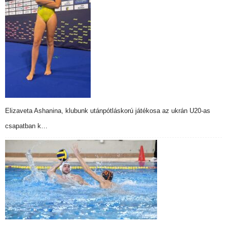
Elizaveta Ashanina, klubunk utánpótláskorú játékosa az ukrán U20-as
csapatban k…