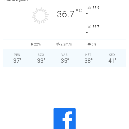
38.9
°
C
36.7
°
36.7
°
22%
2.2m/s
6%
PÉN
SZO
VAS
HÉT
KED
37
°
33
°
35
°
38
°
41
°