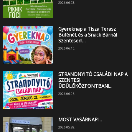
2026.06.23.
Gyereknap a Tisza Terasz
Büfénél, és a Snack Bárnál
Szentesen!…
2026.06.16.
STRANDNYITÓ CSALÁDI NAP A
SZENTESI
ÜDÜLŐKÖZPONTBAN!…
2026.06.05.
MOST VASÁRNAP!…
2026.05.28.