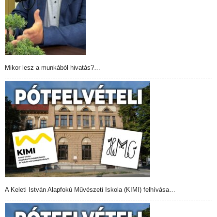
Mikor lesz a munkából hivatás?…
A Keleti István Alapfokú Művészeti Iskola (KIMI) felhívása…