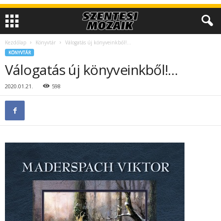
Kezdőlap
Könyvtár
Válogatás új könyveinkből!…
KÖNYVTÁR
Válogatás új könyveinkből!…
2020.01.21.
598