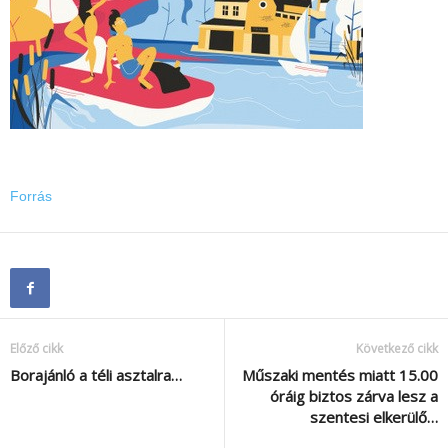
Forrás
Előző cikk
Következő cikk
Borajánló a téli asztalra…
Műszaki mentés miatt 15.00
óráig biztos zárva lesz a
szentesi elkerülő…