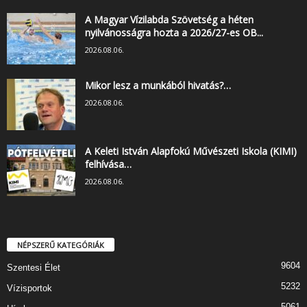
A Magyar Vízilabda Szövetség a héten
nyilvánosságra hozta a 2026/27-es OB...
2026.08.06.
Mikor lesz a munkából hivatás?…
2026.08.06.
A Keleti István Alapfokú Művészeti Iskola (KIMI)
felhívása…
2026.08.06.
NÉPSZERŰ KATEGÓRIÁK
9604
Szentesi Élet
5232
Vízisportok
5061