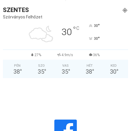
SZENTES
Szórványos Felhőzet
°
30
°
C
30
°
30
27%
4.9m/s
36%
PÉN
SZO
VAS
HÉT
KED
38
°
35
°
35
°
38
°
30
°