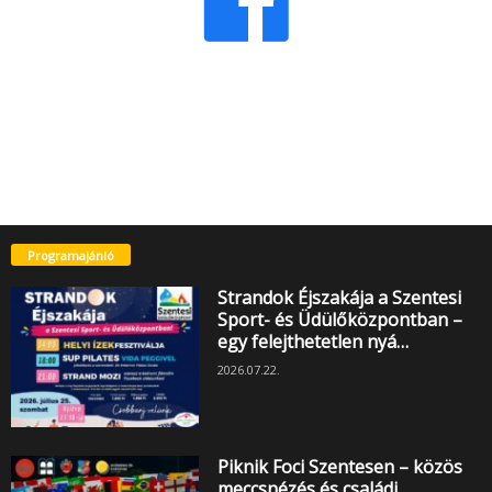
Programajánló
Strandok Éjszakája a Szentesi
Sport- és Üdülőközpontban –
egy felejthetetlen nyá…
2026.07.22.
Piknik Foci Szentesen – közös
meccsnézés és családi