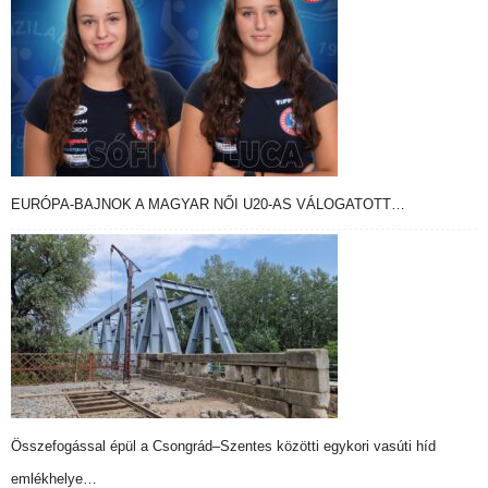
EURÓPA-BAJNOK A MAGYAR NŐI U20-AS VÁLOGATOTT…
Összefogással épül a Csongrád–Szentes közötti egykori vasúti híd
emlékhelye…