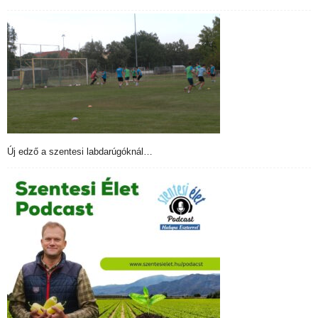
Új edző a szentesi labdarúgóknál…