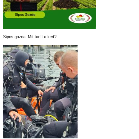
Sipos gazda: Mit tanít a kert?…