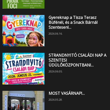
Gyereknap a Tisza Terasz
Büfénél, és a Snack Bárnál
Szentesen!…
2026.06.16.
STRANDNYITÓ CSALÁDI NAP A
SZENTESI
ÜDÜLŐKÖZPONTBAN!…
2026.06.05.
MOST VASÁRNAP!…
2026.05.28.