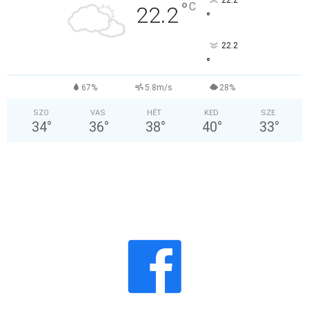
22.2
°
C
22.2
°
22.2
°
67%
5.8m/s
28%
SZO
VAS
HÉT
KED
SZE
34
°
36
°
38
°
40
°
33
°