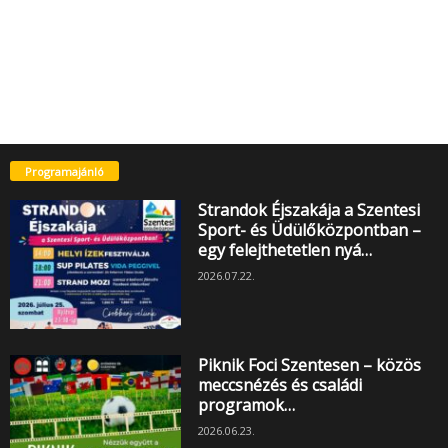
Programajánló
Strandok Éjszakája a Szentesi
Sport- és Üdülőközpontban –
egy felejthetetlen nyá…
2026.07.22.
Piknik Foci Szentesen – közös
meccsnézés és családi
programok…
2026.06.23.