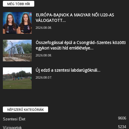
MÉG TÖBB HÍR
EURÓPA-BAJNOK A MAGYAR NŐI U20-AS
VÁLOGATOTT…
2026.08.08.
Összefogással épül a Csongrád–Szentes közötti
egykori vasúti híd emlékhelye…
2026.08.08.
Új edző a szentesi labdarúgóknál…
2026.08.07.
NÉPSZERŰ KATEGÓRIÁK
9606
Szentesi Élet
5234
Vízisportok