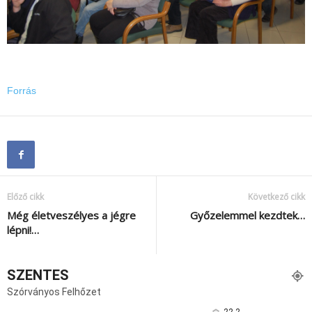
Forrás
Előző cikk
Következő cikk
Még életveszélyes a jégre
Győzelemmel kezdtek…
lépni!…
SZENTES
Szórványos Felhőzet