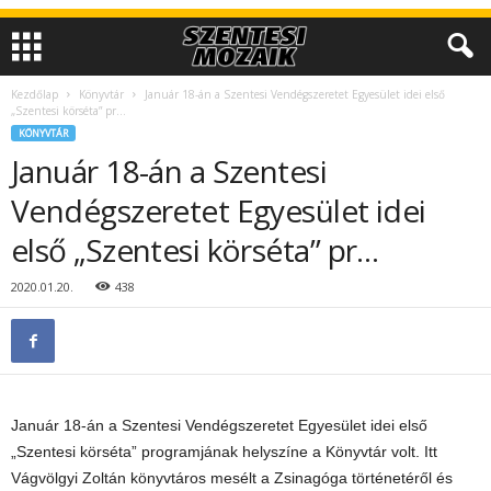
Kezdőlap
Könyvtár
Január 18-án a Szentesi Vendégszeretet Egyesület idei első
„Szentesi körséta” pr…
KÖNYVTÁR
Január 18-án a Szentesi
Vendégszeretet Egyesület idei
első „Szentesi körséta” pr…
2020.01.20.
438
Január 18-án a Szentesi Vendégszeretet Egyesület idei első
„Szentesi körséta” programjának helyszíne a Könyvtár volt. Itt
Vágvölgyi Zoltán könyvtáros mesélt a Zsinagóga történetéről és