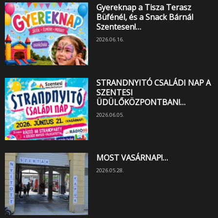
Gyereknap a Tisza Terasz
Büfénél, és a Snack Bárnál
Szentesen!…
2026.06.16.
STRANDNYITÓ CSALÁDI NAP A
SZENTESI
ÜDÜLŐKÖZPONTBAN!…
2026.06.05.
MOST VASÁRNAP!…
2026.05.28.