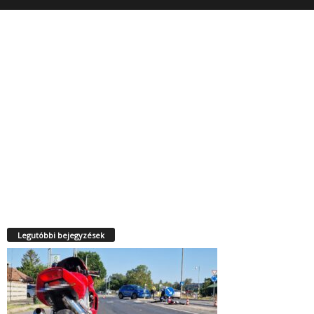
Legutóbbi bejegyzések