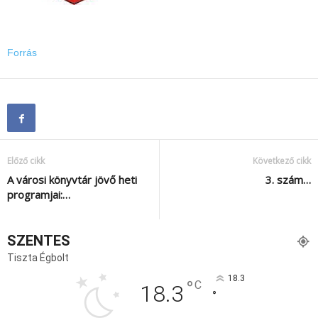
Forrás
Előző cikk
Következő cikk
A városi könyvtár jövő heti
3. szám…
programjai:…
SZENTES
Tiszta Égbolt
18.3
°
C
18.3
°