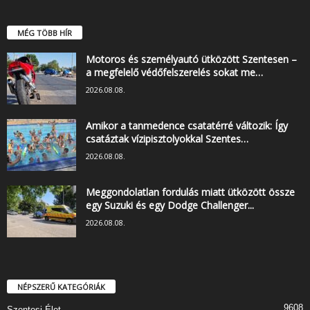
MÉG TÖBB HÍR
Motoros és személyautó ütközött Szentesen –
a megfelelő védőfelszerelés sokat me…
2026.08.08.
Amikor a tanmedence csatatérré változik: Így
csatáztak vízipisztolyokkal Szentes…
2026.08.08.
Meggondolatlan fordulás miatt ütközött össze
egy Suzuki és egy Dodge Challenger...
2026.08.08.
NÉPSZERŰ KATEGÓRIÁK
9608
Szentesi Élet