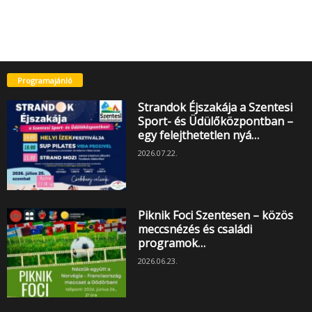
Programajánló
Strandok Éjszakája a Szentesi
Sport- és Üdülőközpontban –
egy felejthetetlen nyá…
2026.07.22.
Piknik Foci Szentesen – közös
meccsnézés és családi
programok…
2026.06.23.