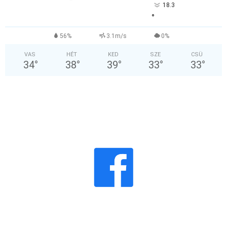
18.3
°
56%
3.1m/s
0%
VAS
HÉT
KED
SZE
CSÜ
34
°
38
°
39
°
33
°
33
°