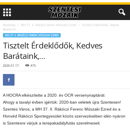
Kezdőlap
MH 37. II. Rákóczi Ferenc Műszaki Ezred
Tisztelt Érdeklődők, Kedves
Barátaink,…
MH 37. II. RÁKÓCZI FERENC MŰSZAKI EZRED
Tisztelt Érdeklődők, Kedves
Barátaink,…
2020.01.17.
475
A HOCRA elkészítette a 2020. év OCR versenynaptárát.
Ahogy a tavalyi évben igértük: 2020-ban veletek újra Szentesen!
Szentes Város, a MH 37. II. Rákóczi Ferenc Műszaki Ezred és a
Honvéd Rákóczi Sportegyesület közös szervezésében idén nyáron
is Szentesre várjuk a terepakadályfutás szerelmeseit.