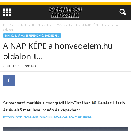
Kezdőlap
MH 37. II. Rákóczi Ferenc Műszaki Ezred
A NAP KÉPE a honvedelem.hu
oldalon!!!…
MH 37. II. RÁKÓCZI FERENC MŰSZAKI EZRED
A NAP KÉPE a honvedelem.hu
oldalon!!!…
2020.01.17.
423
Szintentartó merülés a csongrádi Holt-Tiszában
Kertész László
Az év első merülése videón és képekben:
https://honvedelem.hu/cikk/az-ev-elso-merulese/