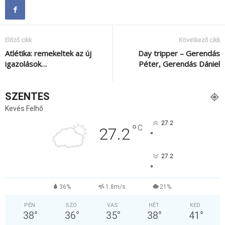
Előző cikk
Következő cikk
Atlétika: remekeltek az új
Day tripper – Gerendás
igazolások…
Péter, Gerendás Dániel
SZENTES
Kevés Felhő
27.2
°
C
27.2
°
27.2
°
36%
1.8m/s
21%
PÉN
SZO
VAS
HÉT
KED
38
°
36
°
35
°
38
°
41
°