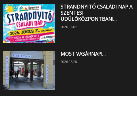
STRANDNYITÓ CSALÁDI NAP A
SZENTESI
ÜDÜLŐKÖZPONTBAN!…
2026.06.05.
MOST VASÁRNAP!…
2026.05.28.