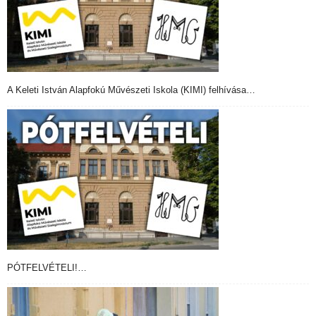
A Keleti István Alapfokú Művészeti Iskola (KIMI) felhívása…
PÓTFELVÉTELI!…