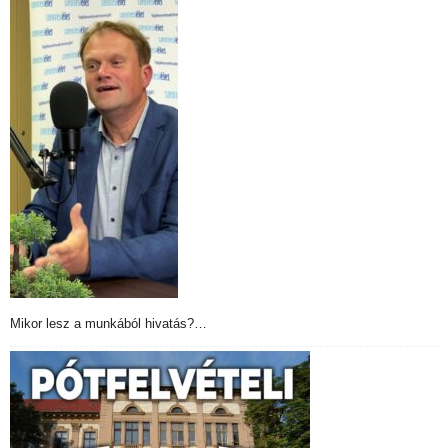
Mikor lesz a munkából hivatás?…