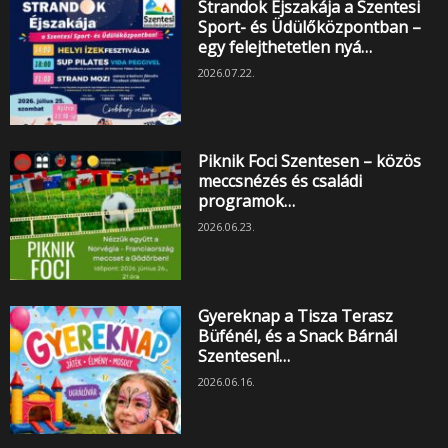
Strandok Éjszakája a Szentesi
Sport- és Üdülőközpontban –
egy felejthetetlen nyá…
2026.07.22.
Piknik Foci Szentesen – közös
meccsnézés és családi
programok…
2026.06.23.
Gyereknap a Tisza Terasz
Büfénél, és a Snack Bárnál
Szentesen!…
2026.06.16.