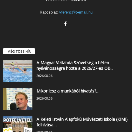
Kapcsolat:
vferenc@t-email.hu
MÉG TÖBB HÍR
A Magyar Vízilabda Szövetség a héten
nyilvánosságra hozta a 2026/27-es OB...
2026.08.06.
Mikor lesz a munkából hivatás?…
2026.08.06.
A Keleti István Alapfokú Művészeti Iskola (KIMI)
felhívása…