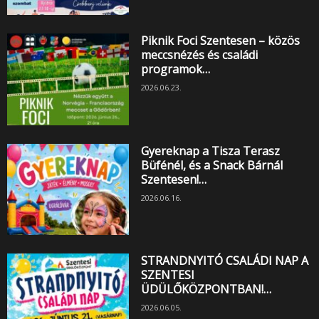
Piknik Foci Szentesen – közös
meccsnézés és családi
programok…
2026.06.23.
Gyereknap a Tisza Terasz
Büfénél, és a Snack Bárnál
Szentesen!…
2026.06.16.
STRANDNYITÓ CSALÁDI NAP A
SZENTESI
ÜDÜLŐKÖZPONTBAN!…
2026.06.05.