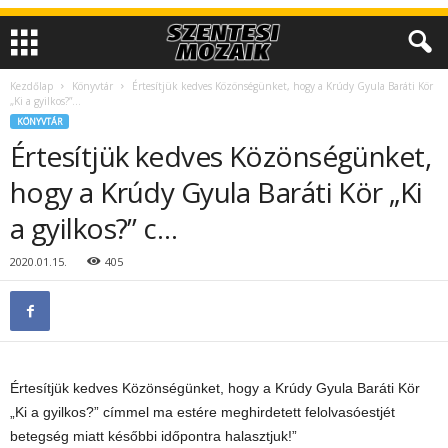
Kezdőlap
Könyvtár
Értesítjük kedves Közönségünket, hogy a Krúdy Gyula Baráti Kör
„Ki a gyilkos?”...
KÖNYVTÁR
Értesítjük kedves Közönségünket,
hogy a Krúdy Gyula Baráti Kör „Ki
a gyilkos?” c…
2020.01.15.
405
Értesítjük kedves Közönségünket, hogy a Krúdy Gyula Baráti Kör
„Ki a gyilkos?” címmel ma estére meghirdetett felolvasóestjét
betegség miatt későbbi időpontra halasztjuk!”