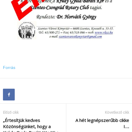
Forrás
Előző cikk
Következő cikk
„Értesítjük kedves
A hét legnépszerűbb cikke
Közönségünket, hogy a
I….