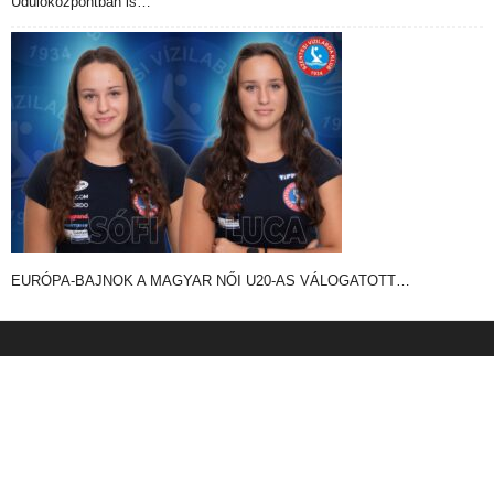
Üdülőközpontban is…
EURÓPA-BAJNOK A MAGYAR NŐI U20-AS VÁLOGATOTT…