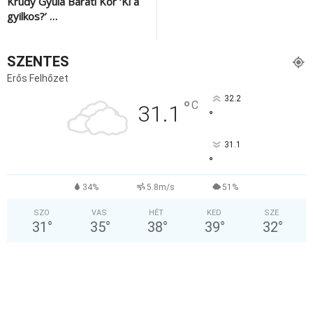
Krúdy Gyula Baráti Kör ‘Ki a
gyilkos?’ …
SZENTES
Erős Felhőzet
32.2
°
C
31.1
°
31.1
°
34%
5.8m/s
51%
SZO
VAS
HÉT
KED
SZE
31
°
35
°
38
°
39
°
32
°