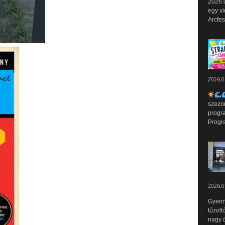
2026.0
egy vi
Arcfes
2026.0
szezo
progr
Progr
2026.0
Gyerm
tűzolt
nagy ö