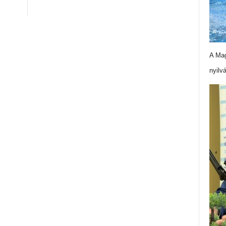
A Mag
nyilv