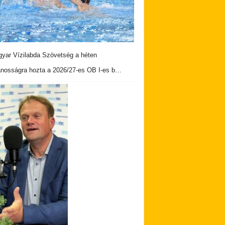
yar Vízilabda Szövetség a héten
ánosságra hozta a 2026/27-es OB I-es b…