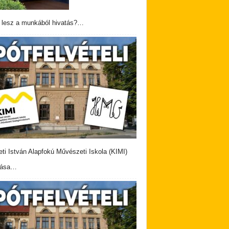
 lesz a munkából hivatás?…
eti István Alapfokú Művészeti Iskola (KIMI)
vása…