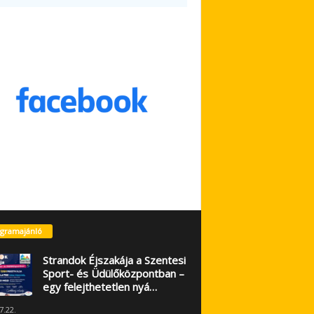
gramajánló
Strandok Éjszakája a Szentesi
Sport- és Üdülőközpontban –
egy felejthetetlen nyá…
7.22.