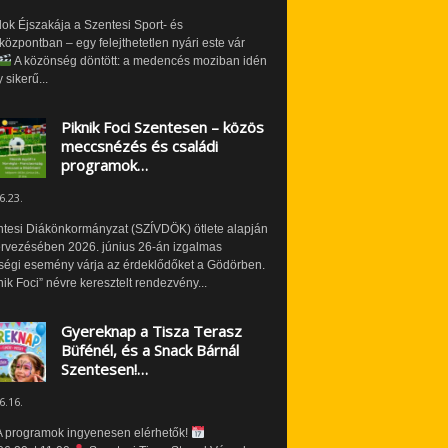
ok Éjszakája a Szentesi Sport- és
özpontban – egy felejthetetlen nyári este vár
A közönség döntött: a medencés moziban idén
 sikerű...
Piknik Foci Szentesen – közös
meccsnézés és családi
programok…
6.23.
ntesi Diákönkormányzat (SZÍVDÖK) ötlete alapján
ervezésében 2026. június 26-án izgalmas
ségi esemény várja az érdeklődőket a Gödörben.
nik Foci” névre keresztelt rendezvény...
Gyereknap a Tisza Terasz
Büfénél, és a Snack Bárnál
Szentesen!…
6.16.
 programok ingyenesen elérhetők!