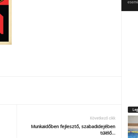
esemén
Leg
Következő cikk
Munkaidőben fejlesztő, szabadidejében
túlélő…