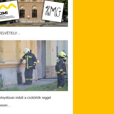
ELVÉTELI!…
nydúsan indult a csütörtök reggel
tesen…