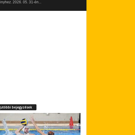
yhez. 2026. 05. 31-én...
utóbbi bejegyzések