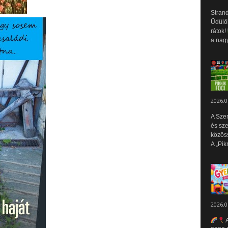
Strand
Üdülők
rátok!
a nagy
2026.0
A Sze
és sz
közös
A „Pik
2026.0
A