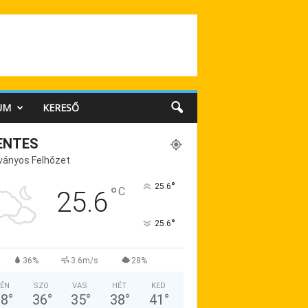
UM
KERESŐ
ENTES
ványos Felhőzet
°
25.6
°
C
25.6
°
25.6
36%
3.6m/s
28%
ÉN
SZO
VAS
HÉT
KED
38
°
36
°
35
°
38
°
41
°