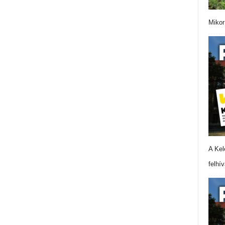
Mikor
A Kel
felhí