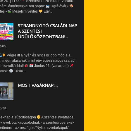
6.20. | 11:00
Szentesi Tisza Strand Várunk
dám, élményekkel teli napra:
Ugrálóvár •
tés •
Mesefilm vetítés
Egy...
STRANDNYITÓ CSALÁDI NAP
A SZENTESI
ÜDÜLŐKÖZPONTBAN!…
6.05.
Végre itt a nyár, és nincs is jobb módja a
n megnyitásának, mint egy egész napos családi
amkavalkáddal!
Június 21. (vasárnap)
amok:
10:00...
MOST VASÁRNAP!…
5.28.
eknap a Tűzoltóságon
A szentesi hivatásos
ók évek óta kapcsolódnak - a szentesi gyerekek
römére - az országos "Nyitott szertárkapuk"