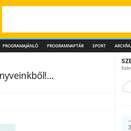
PROGRAMAJÁNLÓ
PROGRAMNAPTÁR
SPORT
ARCHÍV
!…
SZ
Szór
nyveinkből!…
P