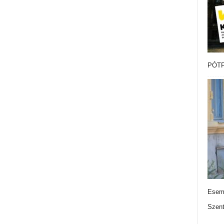
PÓTF
Esemé
Szen