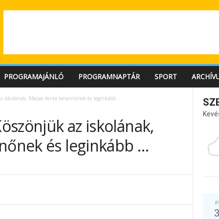
PROGRAMAJÁNLÓ
PROGRAMNAPTÁR
SPORT
ARCHÍV
az iskolának, Mácsai Anita tanárnőnek és leginkább …
SZ
Kevé
Köszönjük az iskolának,
rnőnek és leginkább …
P