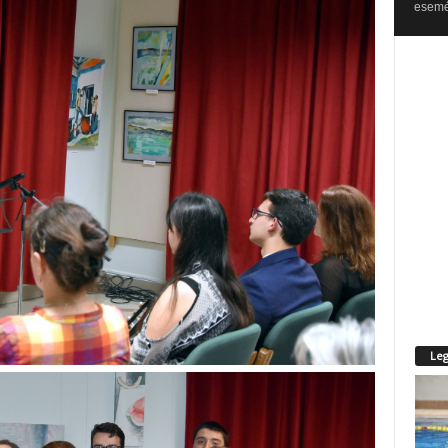
esemén
Leg