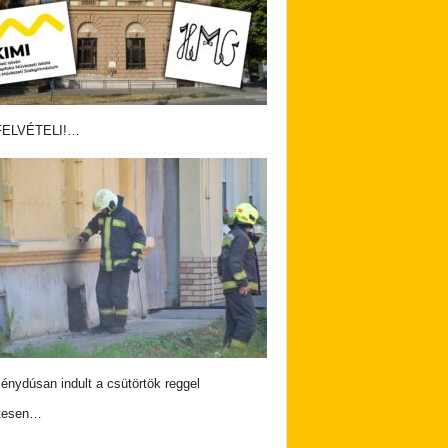
ELVÉTELI!…
nydúsan indult a csütörtök reggel
tesen…