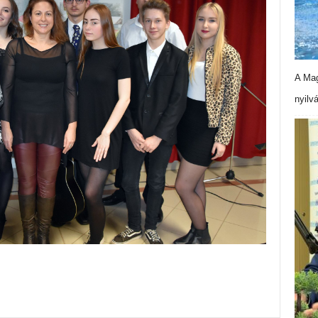
A Mag
nyilv