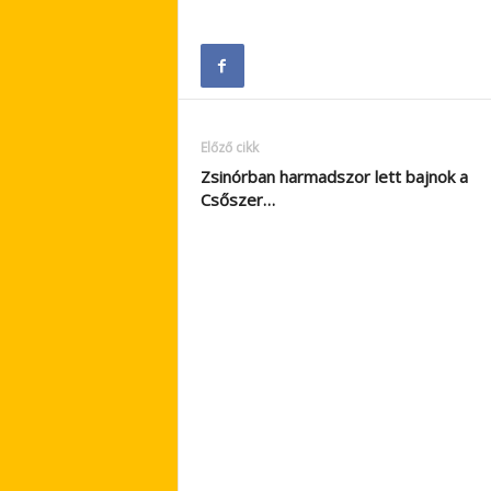
Előző cikk
Zsinórban harmadszor lett bajnok a
Csőszer…