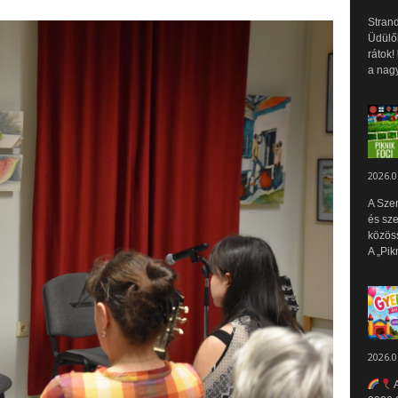
Strand
Üdülők
rátok!
a nagy
2026.0
A Sze
és sz
közös
A „Pik
2026.0
A