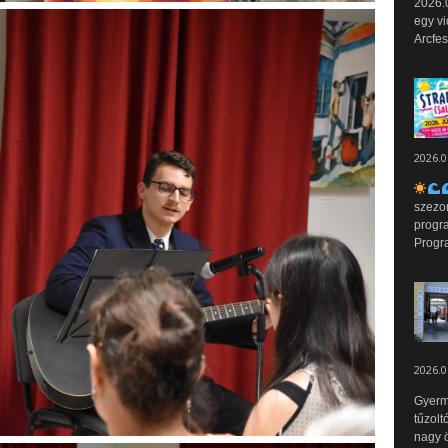
2026.0
egy vi
Arcfes
2026.0
szezo
progr
Progr
2026.0
Gyerm
tűzolt
nagy ö