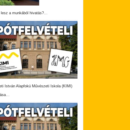
 lesz a munkából hivatás?…
eti István Alapfokú Művészeti Iskola (KIMI)
vása…