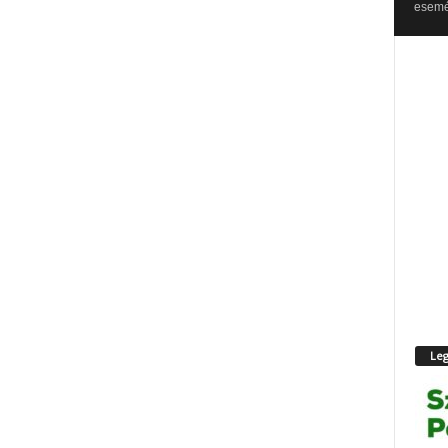
esemén
Leg