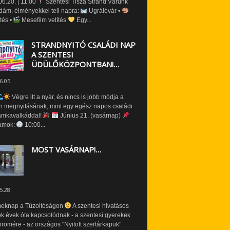
6.20. | 11:00
Szentesi Tisza Strand Várunk
dám, élményekkel teli napra:
Ugrálóvár •
tés •
Mesefilm vetítés
Egy...
STRANDNYITÓ CSALÁDI NAP
A SZENTESI
ÜDÜLŐKÖZPONTBAN!…
6.05.
Végre itt a nyár, és nincs is jobb módja a
n megnyitásának, mint egy egész napos családi
amkavalkáddal!
Június 21. (vasárnap)
amok:
10:00...
MOST VASÁRNAP!…
5.28.
eknap a Tűzoltóságon
A szentesi hivatásos
ók évek óta kapcsolódnak - a szentesi gyerekek
römére - az országos "Nyitott szertárkapuk"