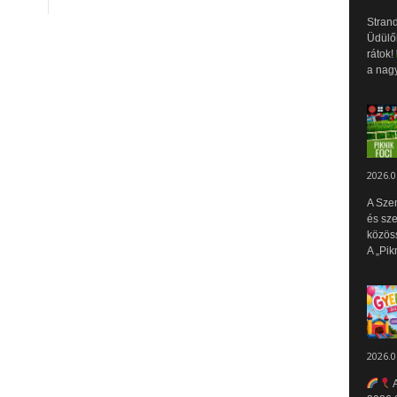
Strand
Üdülők
rátok!
a nagy
2026.0
A Sze
és sz
közös
A „Pik
2026.0
A