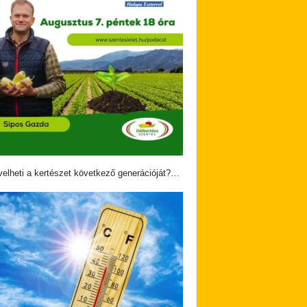
velheti a kertészet következő generációját?…