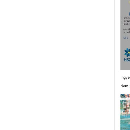
Ingye
Nem s