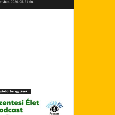
yhez. 2026. 05. 31-én...
utóbbi bejegyzések