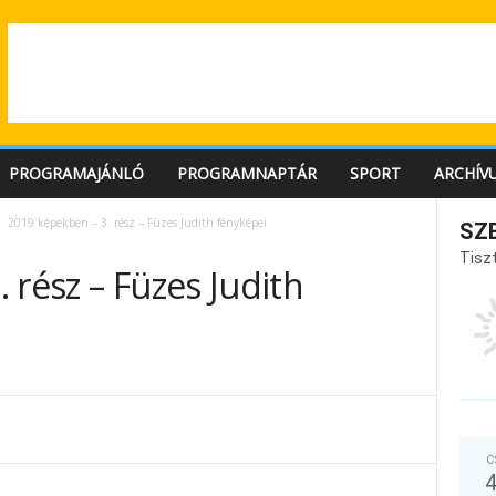
PROGRAMAJÁNLÓ
PROGRAMNAPTÁR
SPORT
ARCHÍV
2019 képekben – 3. rész – Füzes Judith fényképei
SZ
Tiszt
 rész – Füzes Judith
C