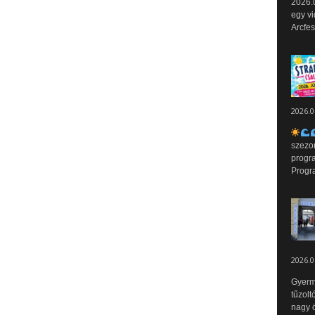
2026.0
egy vi
Arcfes
2026.0
szezo
progr
Progr
2026.0
Gyerm
tűzolt
nagy ö