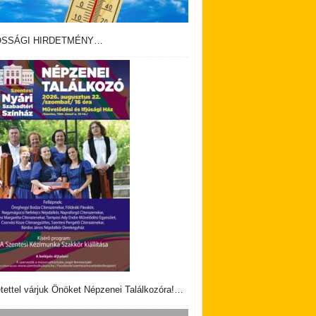
OSSÁGI HIRDETMÉNY…
tettel várjuk Önöket Népzenei Találkozóra!…