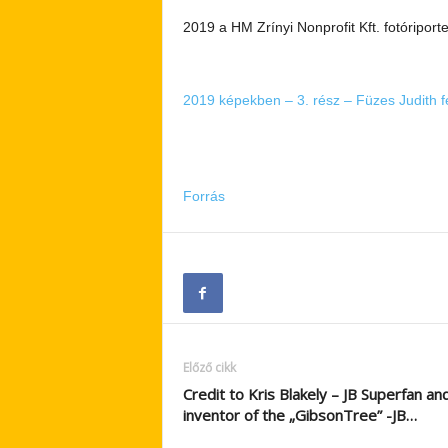
2019 a HM Zrínyi Nonprofit Kft. fotóriporte
2019 képekben – 3. rész – Füzes Judith 
Forrás
Előző cikk
Credit to Kris Blakely – JB Superfan an
inventor of the „GibsonTree” -JB…