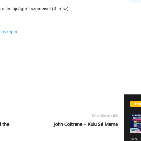
rei és újságírói szemeivel (3. rész)
fényképei
Pro
Következő cikk
d the
John Coltrane – Kulu Sé Mama
2026.0