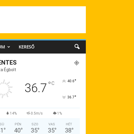
UM
KERESŐ
ENTES
a Égbolt
°
40.6
°
C
36.7
°
36.7
14%
0.5m/s
1%
SÜ
PÉN
SZO
VAS
HÉT
41
°
40
°
35
°
35
°
38
°