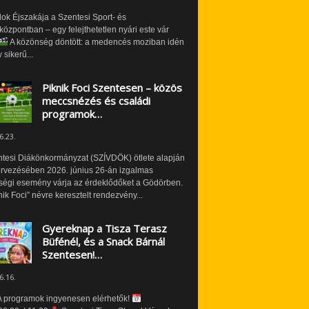
ok Éjszakája a Szentesi Sport- és
özpontban – egy felejthetetlen nyári este vár
A közönség döntött: a medencés moziban idén
 sikerű...
Piknik Foci Szentesen – közös
meccsnézés és családi
programok…
6.23.
ntesi Diákönkormányzat (SZÍVDÖK) ötlete alapján
ervezésében 2026. június 26-án izgalmas
ségi esemény várja az érdeklődőket a Gödörben.
nik Foci” névre keresztelt rendezvény...
Gyereknap a Tisza Terasz
Büfénél, és a Snack Bárnál
Szentesen!…
6.16.
 programok ingyenesen elérhetők!