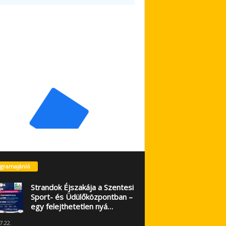
gramajánló
Strandok Éjszakája a Szentesi
Sport- és Üdülőközpontban –
egy felejthetetlen nyá…
7.22.