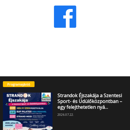
Programajánló
Strandok Éjszakája a Szentesi
Sport- és Üdülőközpontban –
egy felejthetetlen nyá…
2026.07.22.