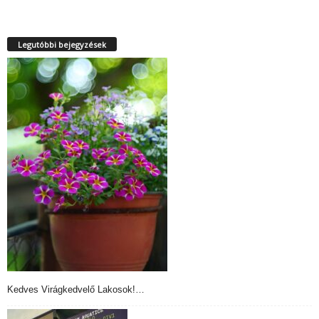
Legutóbbi bejegyzések
Kedves Virágkedvelő Lakosok!…