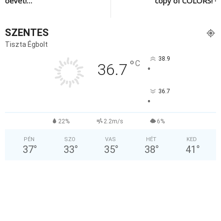
óévet!…
copy of COLORS! ·
SZENTES
Tiszta Égbolt
38.9
°
C
36.7
°
36.7
°
22%
2.2m/s
6%
PÉN
SZO
VAS
HÉT
KED
37
°
33
°
35
°
38
°
41
°