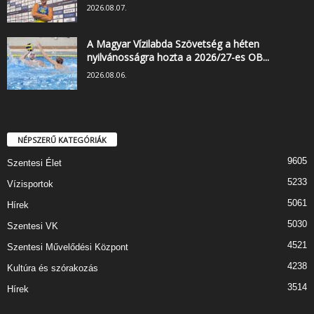
2026.08.07.
A Magyar Vízilabda Szövetség a héten
nyilvánosságra hozta a 2026/27-es OB...
2026.08.06.
NÉPSZERŰ KATEGÓRIÁK
9605
Szentesi Élet
5233
Vízisportok
5061
Hírek
5030
Szentesi VK
4521
Szentesi Művelődési Központ
4238
Kultúra és szórakozás
3514
Hírek