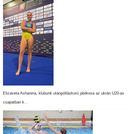
Elizaveta Ashanina, klubunk utánpótláskorú játékosa az ukrán U20-as
csapatban k…