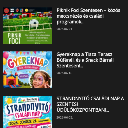
Piknik Foci Szentesen – közös
meccsnézés és családi
programok…
2026.06.23.
Gyereknap a Tisza Terasz
Büfénél, és a Snack Bárnál
Szentesen!…
2026.06.16.
STRANDNYITÓ CSALÁDI NAP A
SZENTESI
ÜDÜLŐKÖZPONTBAN!…
2026.06.05.