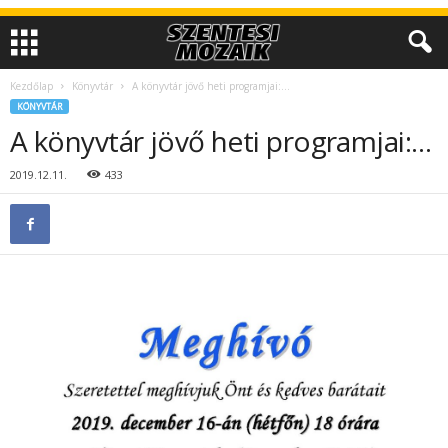
Kezdőlap
Könyvtár
A könyvtár jövő heti programjai:…
KÖNYVTÁR
A könyvtár jövő heti programjai:…
2019.12.11.
433