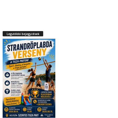
Legutóbbi bejegyzések