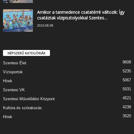
Amikor a tanmedence csatatérré változik: Így
csatáztak vízipisztolyokkal Szentes…
2026.08.08.
NÉPSZERŰ KATEGÓRIÁK
9608
Szentesi Élet
5235
Vízisportok
5067
Hírek
5031
Szentesi VK
4521
Szentesi Művelődési Központ
4238
Kultúra és szórakozás
3520
Hírek