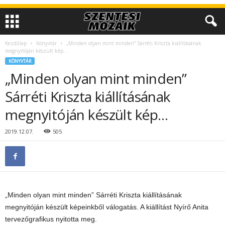
Kezdőlap
Könyvtár
„Minden olyan mint minden” Sárréti Kriszta kiállításának
megnyitóján készült kép…
KÖNYVTÁR
„Minden olyan mint minden”
Sárréti Kriszta kiállításának
megnyitóján készült kép…
2019.12.07.
505
„Minden olyan mint minden” Sárréti Kriszta kiállításának
megnyitóján készült képeinkből válogatás. A kiállítást Nyírő Anita
tervezőgrafikus nyitotta meg.