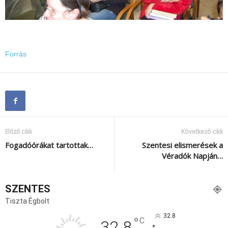
Forrás
Előző cikk
Következő cikk
Fogadóórákat tartottak…
Szentesi elismerések a
Véradók Napján…
SZENTES
Tiszta Égbolt
32.8
°
C
32.8