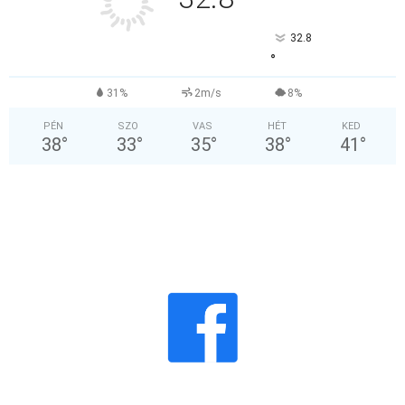
°
32.8
°
31%
2m/s
8%
PÉN
SZO
VAS
HÉT
KED
38
°
33
°
35
°
38
°
41
°