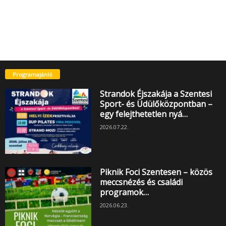
Programajánló
Strandok Éjszakája a Szentesi
Sport- és Üdülőközpontban –
egy felejthetetlen nyá…
2026.07.22.
Piknik Foci Szentesen – közös
meccsnézés és családi
programok…
2026.06.23.