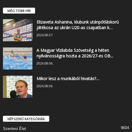
MÉG TÖBB HÍR
Elizaveta Ashanina, klubunk utánpótláskorú
játékosa az ukrán U20-as csapatban k…
2026.08.07.
A Magyar Vízilabda Szövetség a héten
nyilvánosságra hozta a 2026/27-es OB...
2026.08.06.
Mikor lesz a munkából hivatás?…
2026.08.06.
NÉPSZERŰ KATEGÓRIÁK
9604
Szentesi Élet