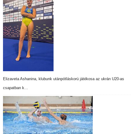
Elizaveta Ashanina, klubunk utánpótláskorú játékosa az ukrán U20-as
csapatban k…