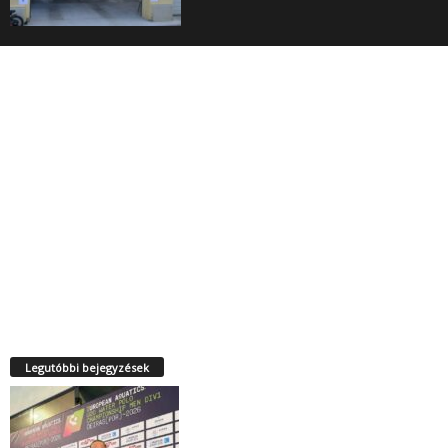
Legutóbbi bejegyzések