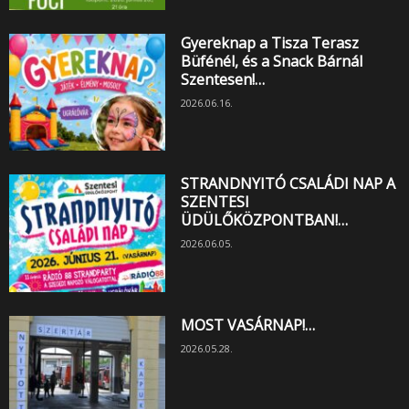
Gyereknap a Tisza Terasz
Büfénél, és a Snack Bárnál
Szentesen!…
2026.06.16.
STRANDNYITÓ CSALÁDI NAP A
SZENTESI
ÜDÜLŐKÖZPONTBAN!…
2026.06.05.
MOST VASÁRNAP!…
2026.05.28.