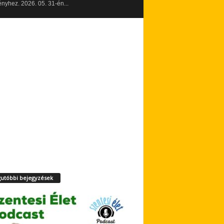
yhez. 2026. 05. 31-én...
utóbbi bejegyzések