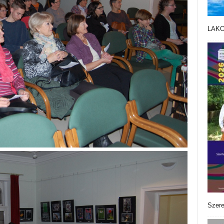
LAK
Szere