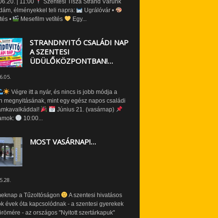
6.20. | 11:00
Szentesi Tisza Strand Várunk
dám, élményekkel teli napra:
Ugrálóvár •
tés •
Mesefilm vetítés
Egy...
STRANDNYITÓ CSALÁDI NAP
A SZENTESI
ÜDÜLŐKÖZPONTBAN!…
6.05.
Végre itt a nyár, és nincs is jobb módja a
n megnyitásának, mint egy egész napos családi
amkavalkáddal!
Június 21. (vasárnap)
amok:
10:00...
MOST VASÁRNAP!…
5.28.
eknap a Tűzoltóságon
A szentesi hivatásos
ók évek óta kapcsolódnak - a szentesi gyerekek
römére - az országos "Nyitott szertárkapuk"