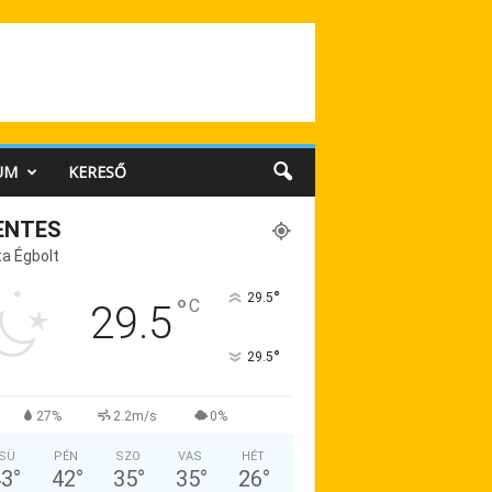
UM
KERESŐ
ENTES
a Égbolt
°
29.5
°
C
29.5
°
29.5
27%
2.2m/s
0%
SÜ
PÉN
SZO
VAS
HÉT
43
°
42
°
35
°
35
°
26
°