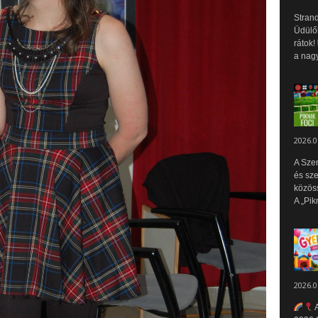
Strand
Üdülők
rátok!
a nagy
2026.0
A Sze
és sz
közös
A „Pik
2026.0
A