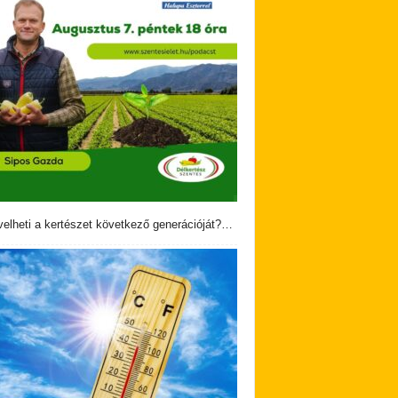
velheti a kertészet következő generációját?…