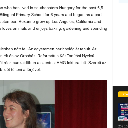
 who has lived in southeastern Hungary for the past 6,5
 Bilingual Primary School for 6 years and began as a part-
September. Roxanne grew up Los Angeles, California and
he loves animals and enjoys baking, gardening and spending
lesben nőtt fel. Az egyetemen pszichológiát tanult. Az
n élt és az Orosházi Református Két Tanítási Nyelvű
vtől részmunkaidőben a szentesi HMG lektora lett. Szereti az
 időt tölteni a férjével.
Pro
2026.0