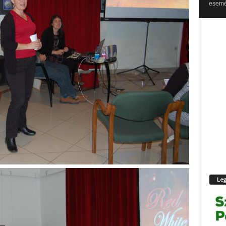
esemén
Leg