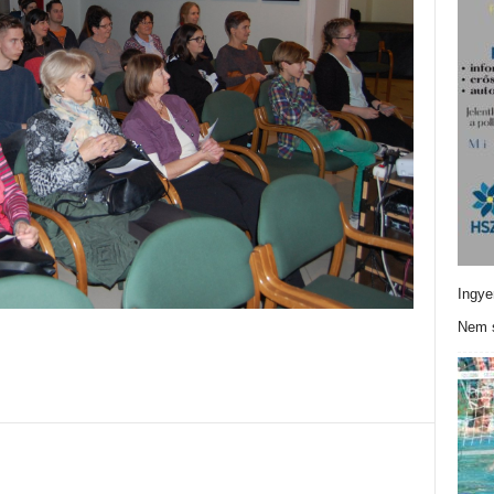
Ingye
Nem s