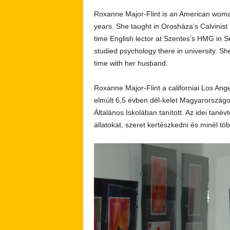
Roxanne Major-Flint is an American woman
years. She taught in Orosháza’s Calvinist
time English lector at Szentes’s HMG in 
studied psychology there in university. S
time with her husband.
Roxanne Major-Flint a californiai Los Ange
elmúlt 6,5 évben dél-kelet Magyarországo
Általános Iskolában tanított. Az idei tané
állatokat, szeret kertészkedni és minél több