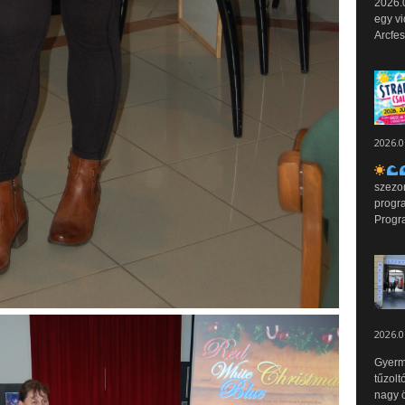
2026.0
egy vi
Arcfes
2026.0
szezo
progr
Progr
2026.0
Gyerm
tűzolt
nagy ö