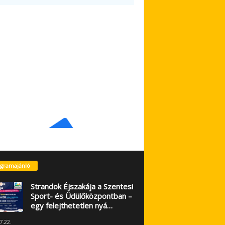
gramajánló
Strandok Éjszakája a Szentesi
Sport- és Üdülőközpontban –
egy felejthetetlen nyá…
7.22.