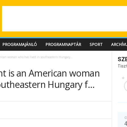
PROGRAMAJÁNLÓ
PROGRAMNAPTÁR
SPORT
ARCHÍV
rican woman who has lived in southeastern Hungary...
SZ
Tiszt
nt is an American woman
southeastern Hungary f…
C