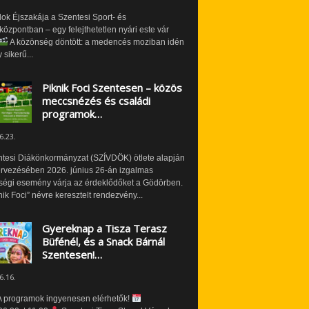
ok Éjszakája a Szentesi Sport- és
özpontban – egy felejthetetlen nyári este vár
A közönség döntött: a medencés moziban idén
 sikerű...
Piknik Foci Szentesen – közös
meccsnézés és családi
programok…
6.23.
ntesi Diákönkormányzat (SZÍVDÖK) ötlete alapján
ervezésében 2026. június 26-án izgalmas
ségi esemény várja az érdeklődőket a Gödörben.
nik Foci” névre keresztelt rendezvény...
Gyereknap a Tisza Terasz
Büfénél, és a Snack Bárnál
Szentesen!…
6.16.
 programok ingyenesen elérhetők!