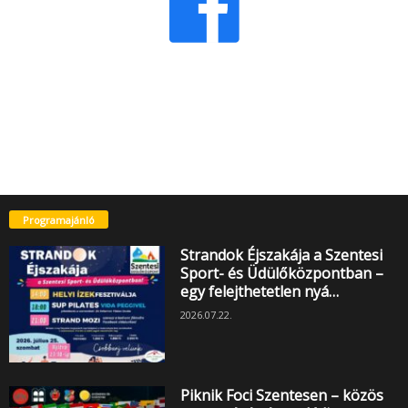
Programajánló
Strandok Éjszakája a Szentesi
Sport- és Üdülőközpontban –
egy felejthetetlen nyá…
2026.07.22.
Piknik Foci Szentesen – közös