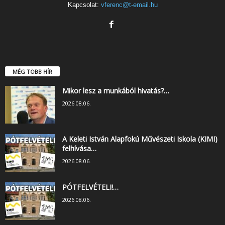
Kapcsolat:
vferenc@t-email.hu
MÉG TÖBB HÍR
Mikor lesz a munkából hivatás?…
2026.08.06.
A Keleti István Alapfokú Művészeti Iskola (KIMI)
felhívása…
2026.08.06.
PÓTFELVÉTELI!…
2026.08.06.