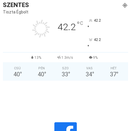
SZENTES
Tiszta Égbolt
42.2
°
C
42.2
°
42.2
°
13%
1.3m/s
9%
CSÜ
PÉN
SZO
VAS
HÉT
40
°
40
°
33
°
34
°
37
°