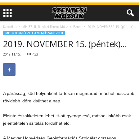
Kezdőlap
MH 37. II. Rákóczi Ferenc Műszaki Ezred
2019. NOVEMBER 15. (péntek)…
MH 37. II. RÁKÓCZI FERENC MŰSZAKI EZRED
2019. NOVEMBER 15. (péntek)…
2019.11.15.
433
A párásság, köd helyenként tartósan megmarad, máshol hosszabb-
rövidebb időre kisüthet a nap.
Eleinte északkeleten lehet itt-ott gyenge eső, máshol inkább csak
jelentéktelen szitálás fordulhat elő.
A Magyar
Honvédség Geoinformációs Szolgálat országos