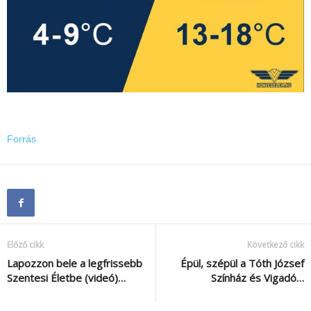
Forrás
Előző cikk
Következő cikk
Lapozzon bele a legfrissebb
Épül, szépül a Tóth József
Szentesi Életbe (videó)…
Színház és Vigadó…