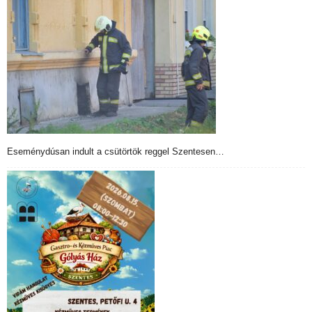
Eseménydúsan indult a csütörtök reggel Szentesen…