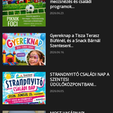
meccsnézés és családi
programok…
2026.06.23.
Gyereknap a Tisza Terasz
Büfénél, és a Snack Bárnál
Szentesen!…
2026.06.16.
STRANDNYITÓ CSALÁDI NAP A
SZENTESI
ÜDÜLŐKÖZPONTBAN!…
2026.06.05.