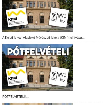
A Keleti István Alapfokú Művészeti Iskola (KIMI) felhívása…
PÓTFELVÉTELI!…