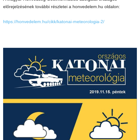
előrejelzésének további részletei a honvedelem.hu oldalon:
https://honvedelem.hu/cikk/katonai-meteorologia-2/