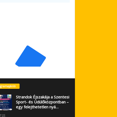
gramajánló
Strandok Éjszakája a Szentesi
Sport- és Üdülőközpontban –
egy felejthetetlen nyá…
7.22.