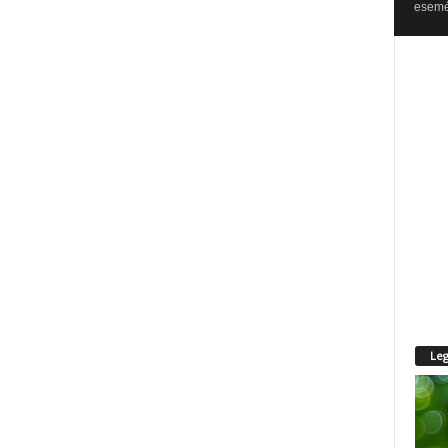
esemén
Leg