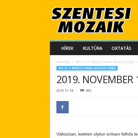
S
z
e
n
t
e
s
HÍREK
KULTÚRA
OKTATÁS
i
M
Kezdőlap
MH 37. II. Rákóczi Ferenc Műszaki Ezred
o
MH 37. II. RÁKÓCZI FERENC MŰSZAKI EZRED
z
2019. NOVEMBER 1
a
i
k
2019.11.14.
385
Változóan, keleten olykor erősen felhős le