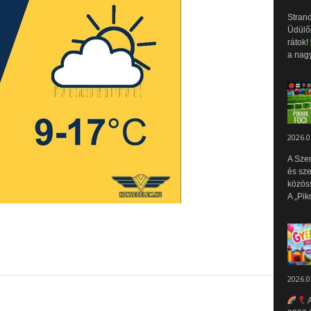
Strand
Üdülők
rátok!
a nagy
2026.0
A Sze
és sz
közös
A „Pik
2026.0
A