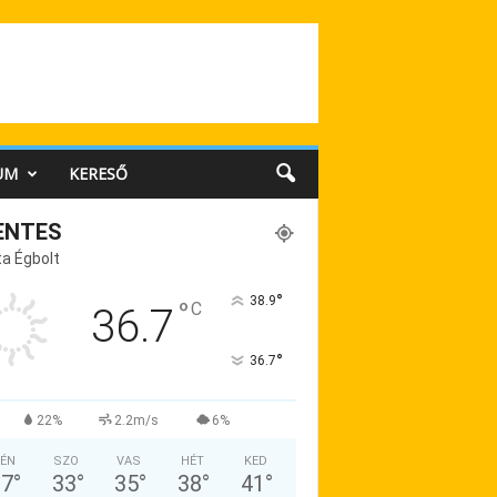
UM
KERESŐ
ENTES
a Égbolt
°
38.9
°
C
36.7
°
36.7
22%
2.2m/s
6%
ÉN
SZO
VAS
HÉT
KED
37
°
33
°
35
°
38
°
41
°