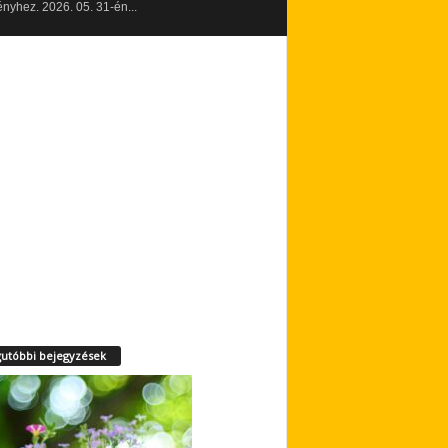
yhez. 2026. 05. 31-én...
utóbbi bejegyzések