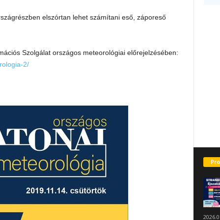
szágrészben elszórtan lehet számítani eső, záporeső
ciós Szolgálat országos meteorológiai előrejelzésében:
rologia-2/
Pro
2026.0