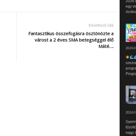
2026.0
egy vi
Arcfes
Következő cikk
Fantasztikus összefogásra ösztönözte a
várost a 2 éves SMA betegséggel élő
Máté….
2026.0
szezo
progr
Progr
2026.0
Gyerm
tűzolt
nagy ö