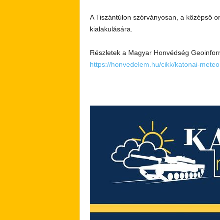
A Tiszántúlon szórványosan, a középső or
kialakulására.
Részletek a Magyar Honvédség Geoinformá
https://honvedelem.hu/cikk/katonai-meteo