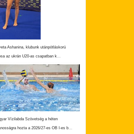
veta Ashanina, klubunk utánpótláskorú
osa az ukrán U20-as csapatban k…
yar Vízilabda Szövetség a héten
ánosságra hozta a 2026/27-es OB I-es b…