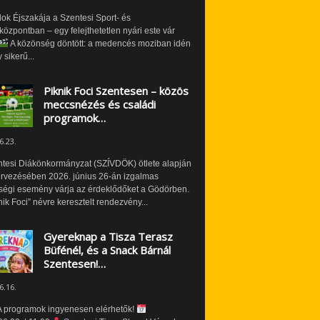
ok Éjszakája a Szentesi Sport- és
özpontban – egy felejthetetlen nyári este vár
A közönség döntött: a medencés moziban idén
 sikerű...
Piknik Foci Szentesen – közös
meccsnézés és családi
programok…
6.23.
ntesi Diákönkormányzat (SZÍVDÖK) ötlete alapján
ervezésében 2026. június 26-án izgalmas
ségi esemény várja az érdeklődőket a Gödörben.
nik Foci” névre keresztelt rendezvény...
Gyereknap a Tisza Terasz
Büfénél, és a Snack Bárnál
Szentesen!…
6.16.
 programok ingyenesen elérhetők!