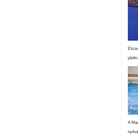
Eliza
játék
A Mag
nyilv