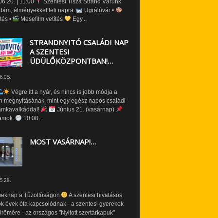
6.20. | 11:00
Szentesi Tisza Strand Várunk
dám, élményekkel teli napra:
Ugrálóvár •
tés •
Mesefilm vetítés
Egy...
STRANDNYITÓ CSALÁDI NAP
A SZENTESI
ÜDÜLŐKÖZPONTBAN!…
6.05.
Végre itt a nyár, és nincs is jobb módja a
n megnyitásának, mint egy egész napos családi
amkavalkáddal!
Június 21. (vasárnap)
amok:
10:00...
MOST VASÁRNAP!…
5.28.
eknap a Tűzoltóságon
A szentesi hivatásos
ók évek óta kapcsolódnak - a szentesi gyerekek
römére - az országos "Nyitott szertárkapuk"