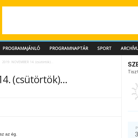
PROGRAMAJÁNLÓ
PROGRAMNAPTÁR
SPORT
ARCHÍV
2019. NOVEMBER 14. (csütörtök)…
SZ
Tiszt
4. (csütörtök)…
P
sz az ég.