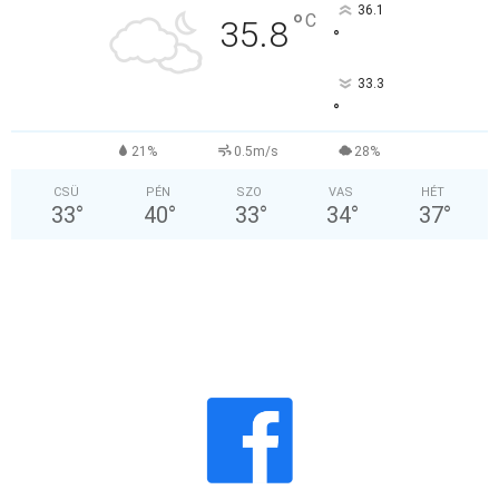
36.1
°
C
35.8
°
33.3
°
21%
0.5m/s
28%
CSÜ
PÉN
SZO
VAS
HÉT
33
°
40
°
33
°
34
°
37
°