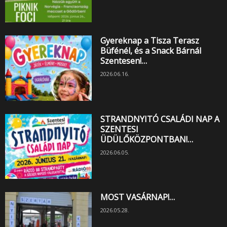
Gyereknap a Tisza Terasz
Büfénél, és a Snack Bárnál
Szentesen!…
2026.06.16.
STRANDNYITÓ CSALÁDI NAP A
SZENTESI
ÜDÜLŐKÖZPONTBAN!…
2026.06.05.
MOST VASÁRNAP!…
2026.05.28.