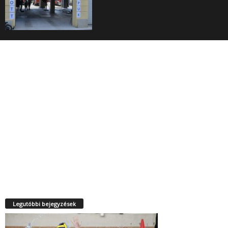
Legutóbbi bejegyzések