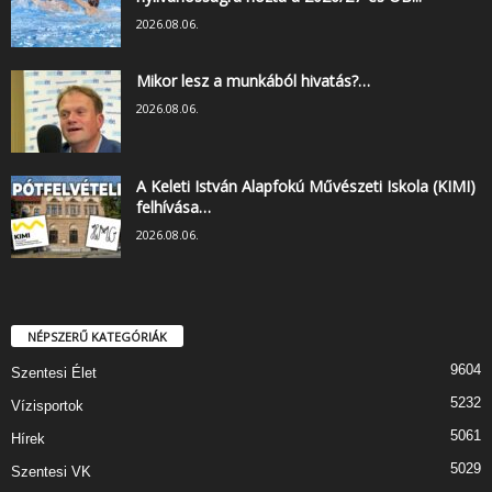
2026.08.06.
Mikor lesz a munkából hivatás?…
2026.08.06.
A Keleti István Alapfokú Művészeti Iskola (KIMI)
felhívása…
2026.08.06.
NÉPSZERŰ KATEGÓRIÁK
9604
Szentesi Élet
5232
Vízisportok
5061
Hírek
5029
Szentesi VK