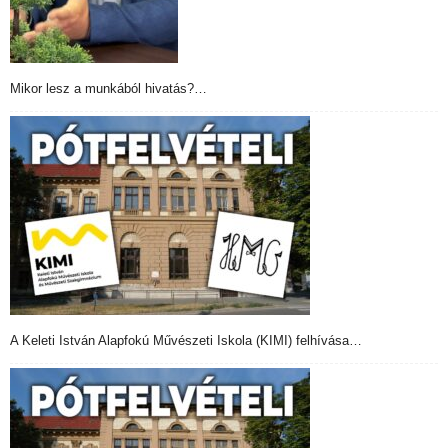
Mikor lesz a munkából hivatás?…
A Keleti István Alapfokú Művészeti Iskola (KIMI) felhívása…