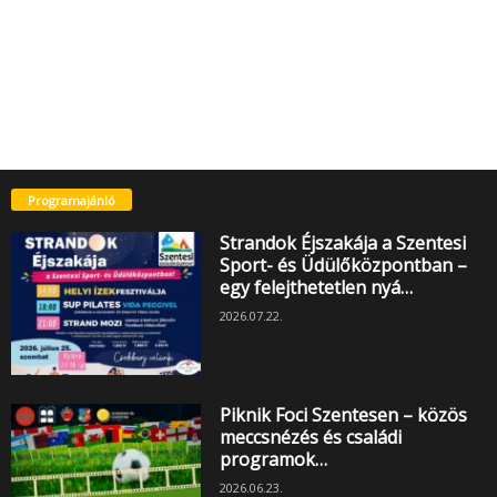
Programajánló
Strandok Éjszakája a Szentesi
Sport- és Üdülőközpontban –
egy felejthetetlen nyá…
2026.07.22.
Piknik Foci Szentesen – közös
meccsnézés és családi
programok…
2026.06.23.