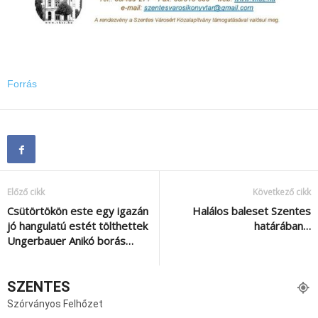
Forrás
Előző cikk
Következő cikk
Csütörtökön este egy igazán
Halálos baleset Szentes
jó hangulatú estét tölthettek
határában…
Ungerbauer Anikó borás…
SZENTES
Szórványos Felhőzet