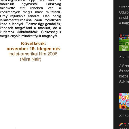
Strand
Üdülők
rátok!
a nagy
2026.0
A Sze
és sz
közös
A „Pik
2026.0
A