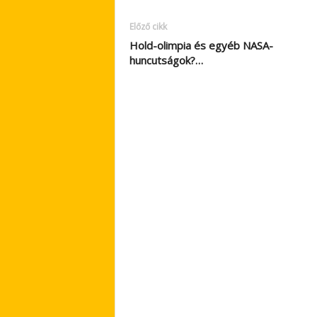
Előző cikk
Hold-olimpia és egyéb NASA-
huncutságok?…