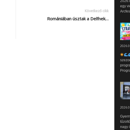
2026.0
egy vi
Következő cikk
Arcfes
Romániában úsztak a Delfnek…
2026.0
szezo
progr
Progr
2026.0
Gyerm
tűzolt
nagy ö