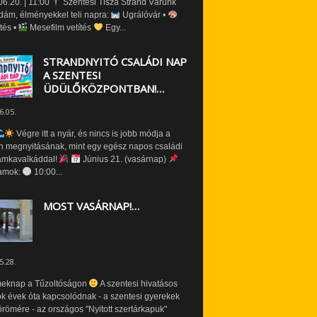
6.20. | 11:00
Szentesi Tisza Strand Várunk
dám, élményekkel teli napra:
Ugrálóvár •
tés •
Mesefilm vetítés
Egy...
STRANDNYITÓ CSALÁDI NAP
A SZENTESI
ÜDÜLŐKÖZPONTBAN!…
6.05.
Végre itt a nyár, és nincs is jobb módja a
n megnyitásának, mint egy egész napos családi
amkavalkáddal!
Június 21. (vasárnap)
amok:
10:00...
MOST VASÁRNAP!…
5.28.
eknap a Tűzoltóságon
A szentesi hivatásos
ók évek óta kapcsolódnak - a szentesi gyerekek
römére - az országos "Nyitott szertárkapuk"