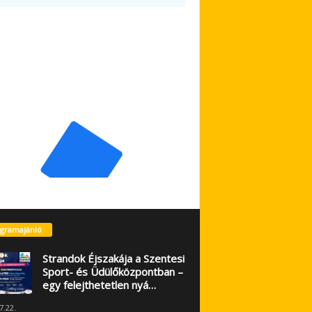
gramajánló
Strandok Éjszakája a Szentesi
Sport- és Üdülőközpontban –
egy felejthetetlen nyá…
7.22.