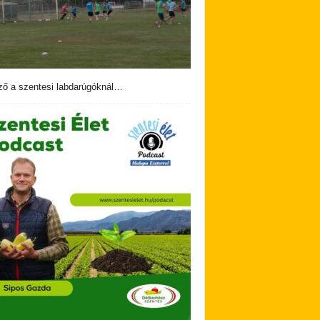
ző a szentesi labdarúgóknál…