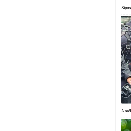
Sipos
A mél