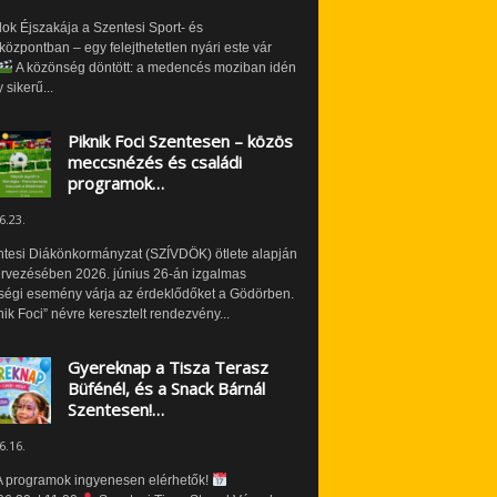
ok Éjszakája a Szentesi Sport- és
özpontban – egy felejthetetlen nyári este vár
A közönség döntött: a medencés moziban idén
 sikerű...
Piknik Foci Szentesen – közös
meccsnézés és családi
programok…
6.23.
ntesi Diákönkormányzat (SZÍVDÖK) ötlete alapján
ervezésében 2026. június 26-án izgalmas
ségi esemény várja az érdeklődőket a Gödörben.
nik Foci” névre keresztelt rendezvény...
Gyereknap a Tisza Terasz
Büfénél, és a Snack Bárnál
Szentesen!…
6.16.
 programok ingyenesen elérhetők!