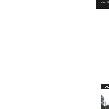
esemén
Leg