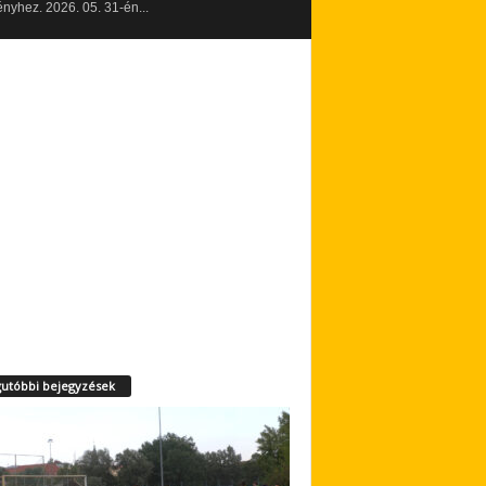
yhez. 2026. 05. 31-én...
utóbbi bejegyzések