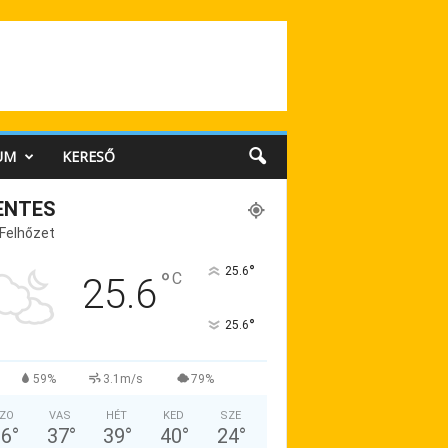
UM
KERESŐ
ENTES
 Felhőzet
°
25.6
°
C
25.6
°
25.6
59%
3.1m/s
79%
ZO
VAS
HÉT
KED
SZE
36
°
37
°
39
°
40
°
24
°