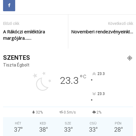
Előző cikk
Következő cikk
A Rákóczi emléktúra
Novemberi rendezvényeink!…
margójára……
SZENTES
Tiszta Égbolt
23.3
°
C
23.3
°
23.3
°
32%
0.5m/s
2%
HÉT
KED
SZE
CSÜ
PÉN
37
°
38
°
33
°
33
°
28
°