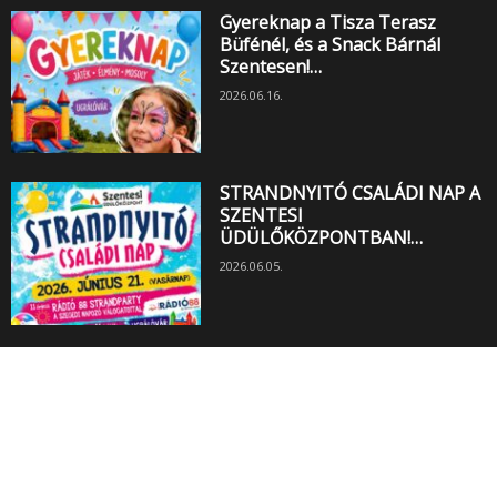
Gyereknap a Tisza Terasz
Büfénél, és a Snack Bárnál
Szentesen!…
2026.06.16.
STRANDNYITÓ CSALÁDI NAP A
SZENTESI
ÜDÜLŐKÖZPONTBAN!…
2026.06.05.