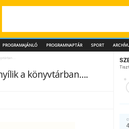
PROGRAMAJÁNLÓ
PROGRAMNAPTÁR
SPORT
ARCHÍV
önyvtárban….
SZ
Tiszt
 nyílik a könyvtárban….
C