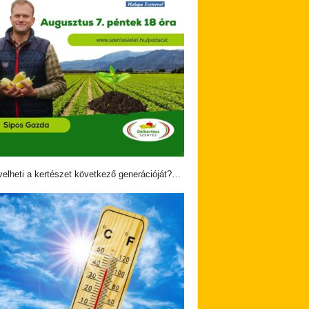
velheti a kertészet következő generációját?…