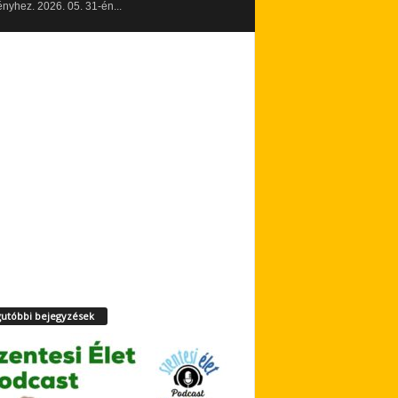
yhez. 2026. 05. 31-én...
utóbbi bejegyzések