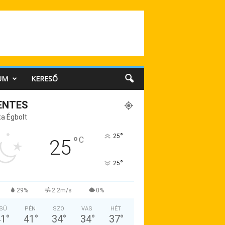
UM
KERESŐ
ENTES
a Égbolt
°
25
°
C
25
°
25
29%
2.2m/s
0%
SÜ
PÉN
SZO
VAS
HÉT
41
°
41
°
34
°
34
°
37
°