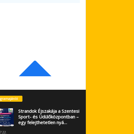
gramajánló
Strandok Éjszakája a Szentesi
Sport- és Üdülőközpontban –
egy felejthetetlen nyá…
7.22.