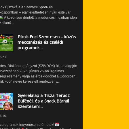
ok Éjszakája a Szentesi Sport- és
özpontban – egy felejthetetlen nyári este vár
A közönség döntött: a medencés moziban idén
 sikerű...
Piknik Foci Szentesen – közös
meccsnézés és családi
programok…
6.23.
ntesi Diákönkormányzat (SZÍVDÖK) ötlete alapján
ervezésében 2026. június 26-án izgalmas
ségi esemény várja az érdeklődőket a Gödörben.
nik Foci” névre keresztelt rendezvény...
Gyereknap a Tisza Terasz
Büfénél, és a Snack Bárnál
Szentesen!…
6.16.
 programok ingyenesen elérhetők!