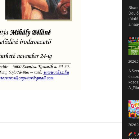
Strand
Üdülők
rátok!
a nagy
2026.0
A Sze
és sz
közös
A „Pik
2026.0
A