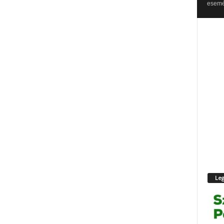
esemén
Leg