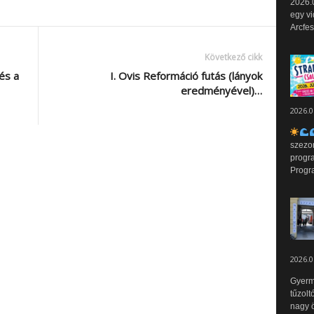
2026.0
egy vi
Arcfes
Következő cikk
és a
I. Ovis Reformáció futás (lányok
eredményével)…
2026.0
szezo
progr
Progr
2026.0
Gyerm
tűzolt
nagy ö