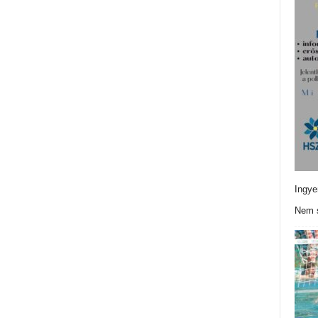
Ingye
Nem s