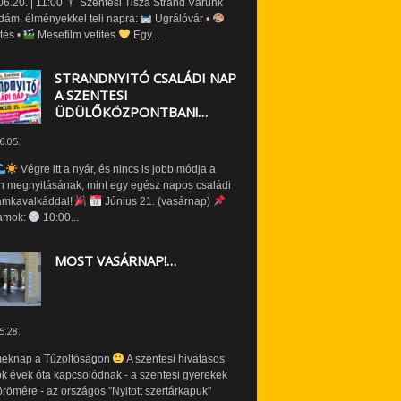
6.20. | 11:00
Szentesi Tisza Strand Várunk
dám, élményekkel teli napra:
Ugrálóvár •
tés •
Mesefilm vetítés
Egy...
STRANDNYITÓ CSALÁDI NAP
A SZENTESI
ÜDÜLŐKÖZPONTBAN!…
6.05.
Végre itt a nyár, és nincs is jobb módja a
n megnyitásának, mint egy egész napos családi
amkavalkáddal!
Június 21. (vasárnap)
amok:
10:00...
MOST VASÁRNAP!…
5.28.
eknap a Tűzoltóságon
A szentesi hivatásos
ók évek óta kapcsolódnak - a szentesi gyerekek
römére - az országos "Nyitott szertárkapuk"