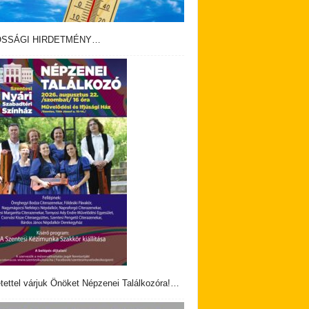
OSSÁGI HIRDETMÉNY…
tettel várjuk Önöket Népzenei Találkozóra!…