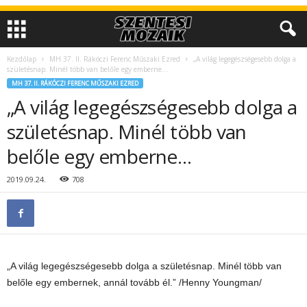
Kezdőlap
MH 37. II. Rákóczi Ferenc Műszaki Ezred
„A világ legegészségesebb dolga a
születésnap. Minél több van belőle egy emberne…
MH 37. II. RÁKÓCZI FERENC MŰSZAKI EZRED
„A világ legegészségesebb dolga a
születésnap. Minél több van
belőle egy emberne…
2019.09.24.
708
„A világ legegészségesebb dolga a születésnap. Minél több van
belőle egy embernek, annál tovább él.” /Henny Youngman/