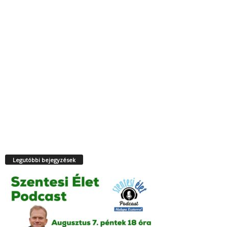
Legutóbbi bejegyzések