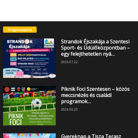
Programajánló
Strandok Éjszakája a Szentesi
Sport- és Üdülőközpontban –
egy felejthetetlen nyá…
2026.07.22.
Piknik Foci Szentesen – közös
meccsnézés és családi
programok…
2026.06.23.
Gyereknap a Tisza Terasz