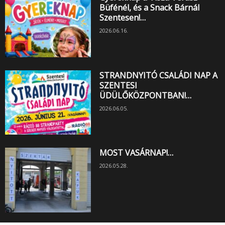
Büfénél, és a Snack Bárnál
Szentesen!…
2026.06.16.
STRANDNYITÓ CSALÁDI NAP A
SZENTESI
ÜDÜLŐKÖZPONTBAN!…
2026.06.05.
MOST VASÁRNAP!…
2026.05.28.