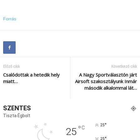
Forrás
Előző cikk
Következő cikk
Csalódottak a hetedik hely
A Nagy Sportválasztón járt
miatt…
Airsoft szakosztályunk Inmár
második alkalommal lát…
SZENTES
Tiszta Égbolt
°
25
°
C
25
°
25