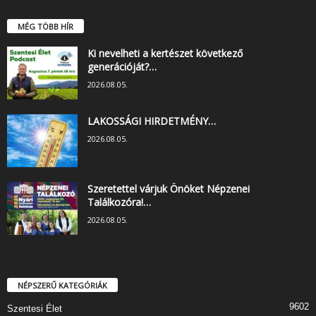
MÉG TÖBB HÍR
Ki nevelheti a kertészet következő
generációját?…
2026.08.05.
LAKOSSÁGI HIRDETMÉNY…
2026.08.05.
Szeretettel várjuk Önöket Népzenei
Találkozóra!…
2026.08.05.
NÉPSZERŰ KATEGÓRIÁK
9602
Szentesi Élet