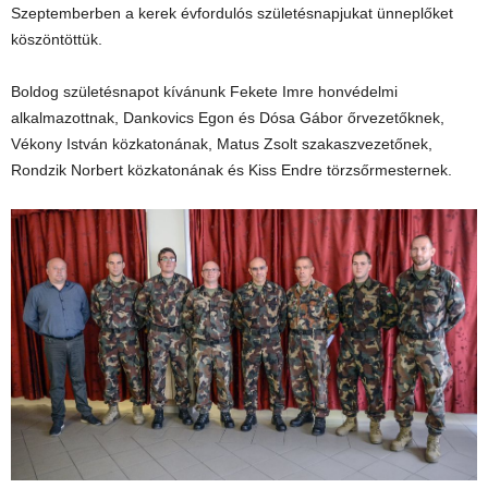
Szeptemberben a kerek évfordulós születésnapjukat ünneplőket
köszöntöttük.
Boldog születésnapot kívánunk Fekete Imre honvédelmi
alkalmazottnak, Dankovics Egon és Dósa Gábor őrvezetőknek,
Vékony István közkatonának, Matus Zsolt szakaszvezetőnek,
Rondzik Norbert közkatonának és Kiss Endre törzsőrmesternek.