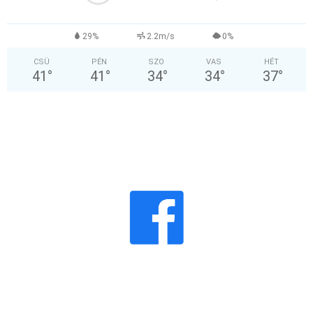
29%
2.2m/s
0%
CSÜ
PÉN
SZO
VAS
HÉT
41
°
41
°
34
°
34
°
37
°