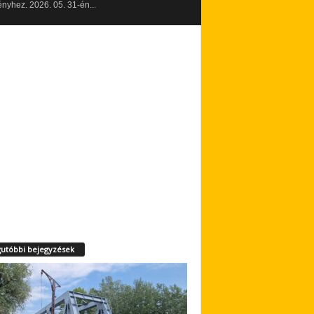
yhez. 2026. 05. 31-én...
utóbbi bejegyzések