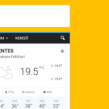
UM
KERESŐ
ENTES
ványos Felhőzet
°
19.5
°
C
19.5
°
19.5
77%
4.9m/s
45%
ZO
VAS
HÉT
KED
SZE
34
°
36
°
38
°
40
°
33
°