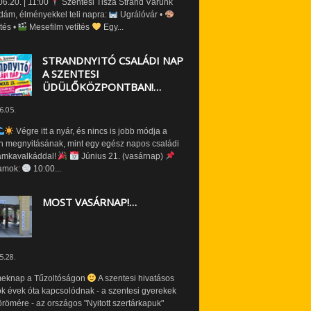
6.20. | 11:00
Szentesi Tisza Strand Várunk
dám, élményekkel teli napra:
Ugrálóvár •
tés •
Mesefilm vetítés
Egy...
STRANDNYITÓ CSALÁDI NAP
A SZENTESI
ÜDÜLŐKÖZPONTBAN!…
6.05.
Végre itt a nyár, és nincs is jobb módja a
n megnyitásának, mint egy egész napos családi
amkavalkáddal!
Június 21. (vasárnap)
amok:
10:00...
MOST VASÁRNAP!…
5.28.
eknap a Tűzoltóságon
A szentesi hivatásos
ók évek óta kapcsolódnak - a szentesi gyerekek
römére - az országos "Nyitott szertárkapuk"