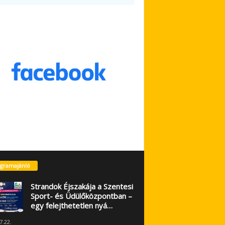
gramajánló
Strandok Éjszakája a Szentesi
Sport- és Üdülőközpontban –
egy felejthetetlen nyá…
7.22.