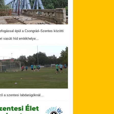
fogással épül a Csongrád–Szentes közötti
ri vasúti híd emlékhelye…
ző a szentesi labdarúgóknál…