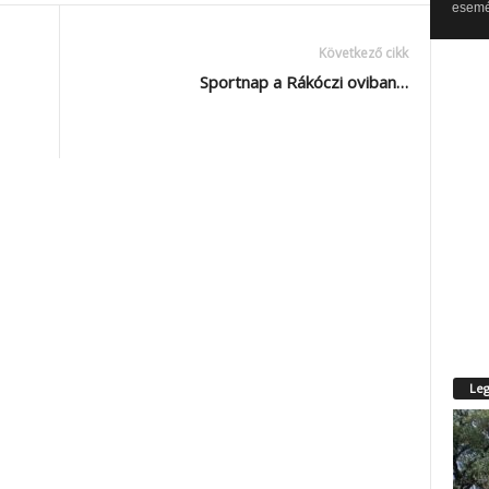
esemén
Következő cikk
Sportnap a Rákóczi oviban…
Leg