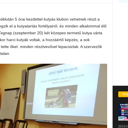
lután 5 órai kezdettel kutyás klubon vehetnek részt a
zik el a kutyatartás fortélyairól, és minden alkalommal élő
. Tegnap (szeptember 20) két közepes termetű kutya várta
or harci kutyák voltak, a hozzáértő képzés, a sok
tette őket: minden résztvevővel lepacsiztak. A szervezők
talan.
Pro
2026.0