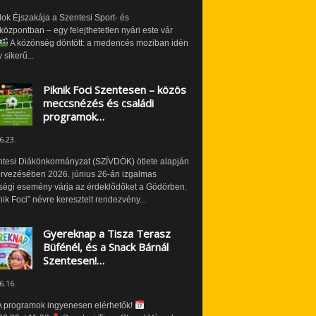
ok Éjszakája a Szentesi Sport- és
özpontban – egy felejthetetlen nyári este vár
A közönség döntött: a medencés moziban idén
 sikerű...
Piknik Foci Szentesen – közös
meccsnézés és családi
programok…
6.23.
ntesi Diákönkormányzat (SZÍVDÖK) ötlete alapján
ervezésében 2026. június 26-án izgalmas
ségi esemény várja az érdeklődőket a Gödörben.
nik Foci” névre keresztelt rendezvény...
Gyereknap a Tisza Terasz
Büfénél, és a Snack Bárnál
Szentesen!…
6.16.
 programok ingyenesen elérhetők!