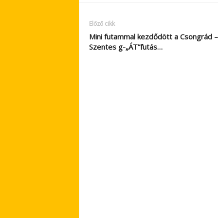
Előző cikk
Mini futammal kezdődött a Csongrád –
Szentes g-„ÁT”futás…