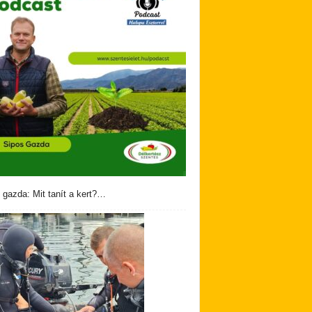
 gazda: Mit tanít a kert?…