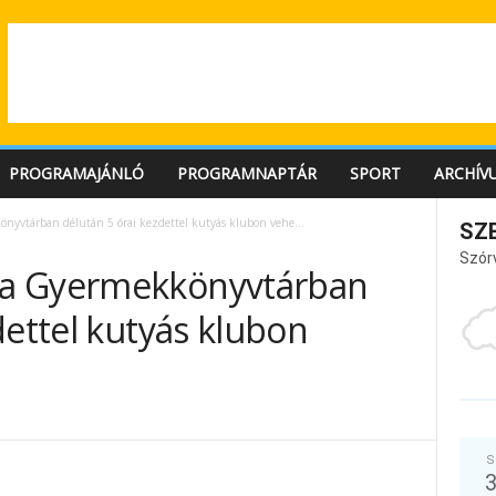
PROGRAMAJÁNLÓ
PROGRAMNAPTÁR
SPORT
ARCHÍV
nyvtárban délután 5 órai kezdettel kutyás klubon vehe…
SZ
Szór
 a Gyermekkönyvtárban
dettel kutyás klubon
S