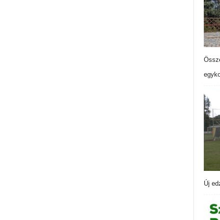
Össze
egyko
Új ed