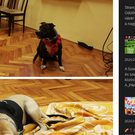
Strand
Üdülők
rátok!
a nagy
2026.0
A Sze
és sz
közös
A „Pik
2026.0
A