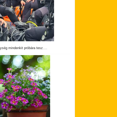
ység mindenkit próbára tesz….