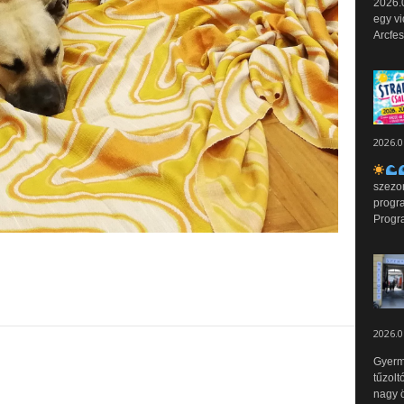
2026.0
egy vi
Arcfes
2026.0
szezo
progr
Progr
2026.0
Gyerm
tűzolt
nagy ö