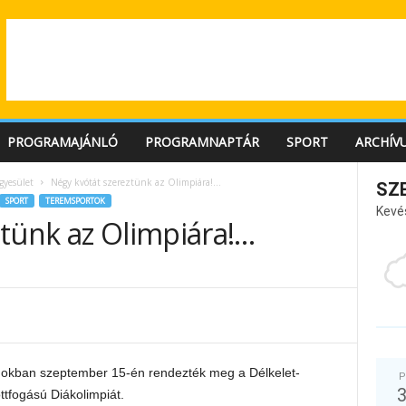
PROGRAMAJÁNLÓ
PROGRAMNAPTÁR
SPORT
ARCHÍV
gyesület
Négy kvótát szereztünk az Olimpiára!…
SZ
SPORT
TEREMSPORTOK
Kevé
ztünk az Olimpiára!…
nokban szeptember 15-én rendezték meg a Délkelet-
P
öttfogású Diákolimpiát.