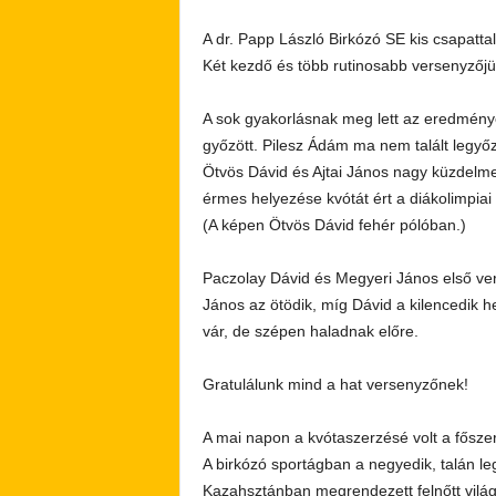
A dr. Papp László Birkózó SE kis csapatta
Két kezdő és több rutinosabb versenyzőj
A sok gyakorlásnak meg lett az eredmény
győzött. Pilesz Ádám ma nem talált legyőz
Ötvös Dávid és Ajtai János nagy küzdelm
érmes helyezése kvótát ért a diákolimpiai
(A képen Ötvös Dávid fehér pólóban.)
Paczolay Dávid és Megyeri János első ve
János az ötödik, míg Dávid a kilencedik
vár, de szépen haladnak előre.
Gratulálunk mind a hat versenyzőnek!
A mai napon a kvótaszerzésé volt a fősz
A birkózó sportágban a negyedik, talán leg
Kazahsztánban megrendezett felnőtt világ