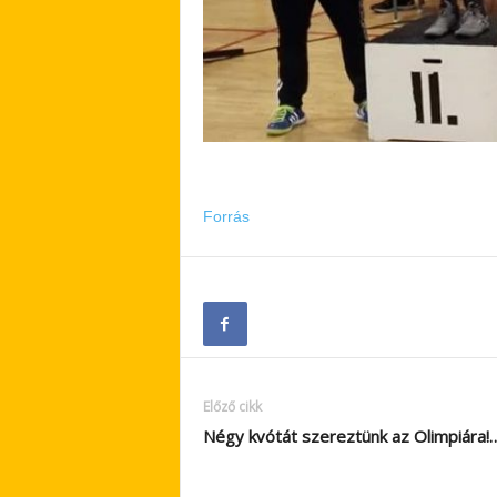
Forrás
Előző cikk
Négy kvótát szereztünk az Olimpiára!