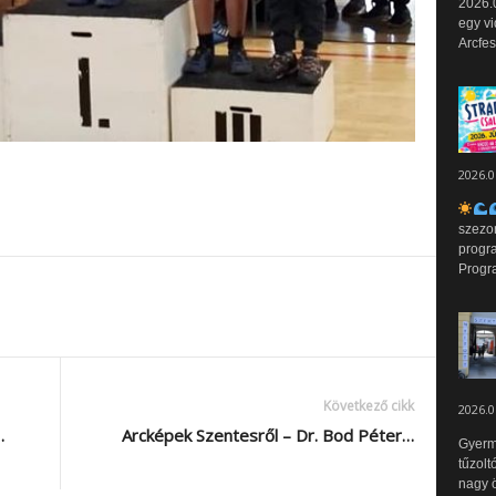
2026.0
egy vi
Arcfes
2026.0
szezo
progr
Progr
Következő cikk
2026.0
…
Arcképek Szentesről – Dr. Bod Péter…
Gyerm
tűzolt
nagy ö