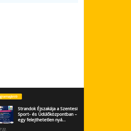
gramajánló
Strandok Éjszakája a Szentesi
Sport- és Üdülőközpontban –
egy felejthetetlen nyá…
7.22.