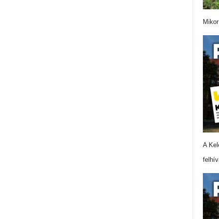
Mikor
A Kel
felhí