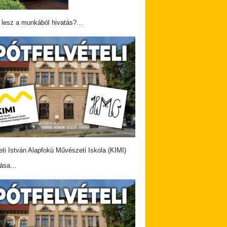
 lesz a munkából hivatás?…
eti István Alapfokú Művészeti Iskola (KIMI)
vása…