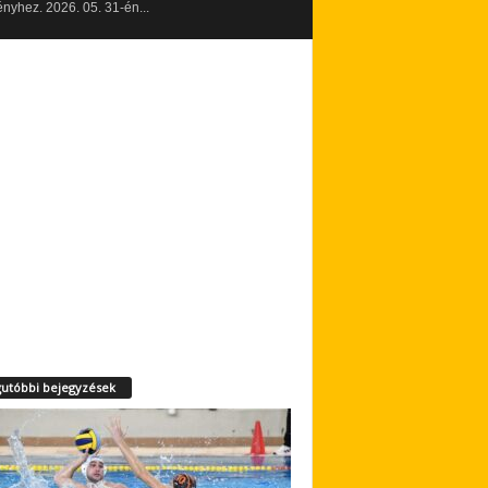
yhez. 2026. 05. 31-én...
utóbbi bejegyzések