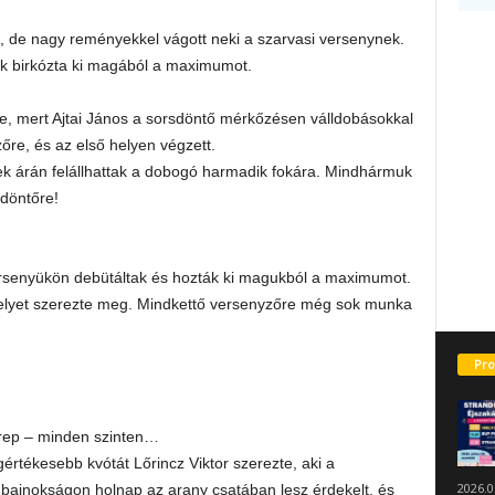
l, de nagy reményekkel vágott neki a szarvasi versenynek.
ük birkózta ki magából a maximumot.
e, mert Ajtai János a sorsdöntő mérkőzésen válldobásokkal
őre, és az első helyen végzett.
ek árán felállhattak a dobogó harmadik fokára. Mindhármuk
 döntőre!
rsenyükön debütáltak és hozták ki magukból a maximumot.
 helyet szerezte meg. Mindkettő versenyzőre még sok munka
Pro
erep – minden szinten…
értékesebb kvótát Lőrincz Viktor szerezte, aki a
2026.0
bajnokságon holnap az arany csatában lesz érdekelt, és