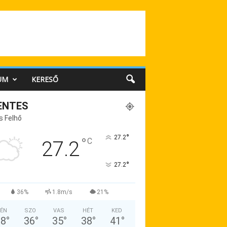
UM
KERESŐ
ENTES
s Felhő
°
27.2
°
C
27.2
°
27.2
36%
1.8m/s
21%
ÉN
SZO
VAS
HÉT
KED
38
°
36
°
35
°
38
°
41
°