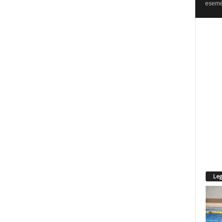
esemén
Leg