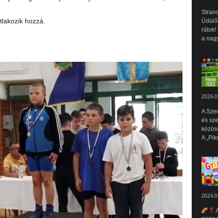
Strand
lakozik hozzá.
Üdülők
rátok!
a nagy
2026.0
A Sze
és sz
közös
A „Pik
2026.0
A