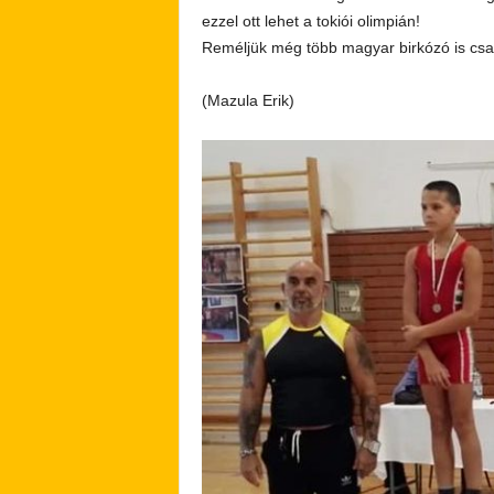
ezzel ott lehet a tokiói olimpián!
Reméljük még több magyar birkózó is csat
(Mazula Erik)