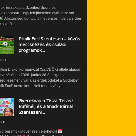
ok Éjszakája a Szentesi Sport- és
özpontban – egy felejthetetlen nyári este vár
A közönség döntött: a medencés moziban idén
 sikerű...
Piknik Foci Szentesen – közös
meccsnézés és családi
programok…
6.23.
ntesi Diákönkormányzat (SZÍVDÖK) ötlete alapján
ervezésében 2026. június 26-án izgalmas
ségi esemény várja az érdeklődőket a Gödörben.
nik Foci” névre keresztelt rendezvény...
Gyereknap a Tisza Terasz
Büfénél, és a Snack Bárnál
Szentesen!…
6.16.
 programok ingyenesen elérhetők!