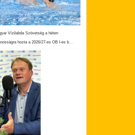
yar Vízilabda Szövetség a héten
ánosságra hozta a 2026/27-es OB I-es b…