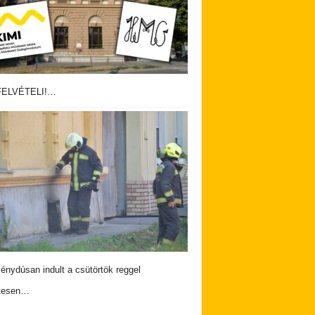
ELVÉTELI!…
nydúsan indult a csütörtök reggel
tesen…