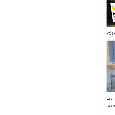
PÓTF
Esemé
Szen