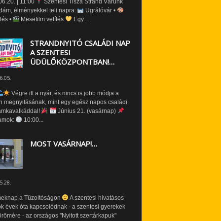
6.20. | 11:00
Szentesi Tisza Strand Várunk
dám, élményekkel teli napra:
Ugrálóvár •
tés •
Mesefilm vetítés
Egy...
STRANDNYITÓ CSALÁDI NAP
A SZENTESI
ÜDÜLŐKÖZPONTBAN!…
6.05.
Végre itt a nyár, és nincs is jobb módja a
n megnyitásának, mint egy egész napos családi
amkavalkáddal!
Június 21. (vasárnap)
amok:
10:00...
MOST VASÁRNAP!…
5.28.
eknap a Tűzoltóságon
A szentesi hivatásos
ók évek óta kapcsolódnak - a szentesi gyerekek
römére - az országos "Nyitott szertárkapuk"