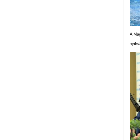
A Mag
nyilv