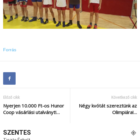
Forrás
Előző cikk
Következő cikk
Nyerjen 10.000 Ft-os Hunor
Négy kvótát szereztünk az
Coop vásárlási utalványt!…
Olimpiára!…
SZENTES