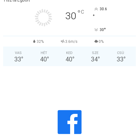
Tiszta Égbolt
30.6
°
C
30
°
°
30
32%
3.6m/s
0%
VAS
HÉT
KED
SZE
CSÜ
33
°
40
°
40
°
34
°
33
°