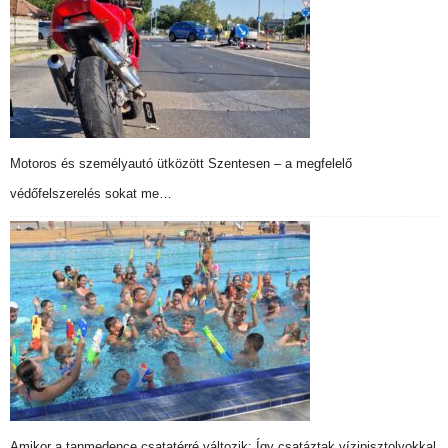
Motoros és személyautó ütközött Szentesen – a megfelelő
védőfelszerelés sokat me…
Amikor a tanmedence csatatérré változik: Így csatáztak vízipisztolyokkal