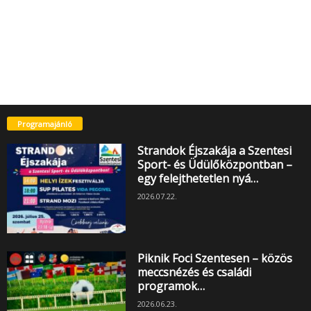
Programajánló
Strandok Éjszakája a Szentesi
Sport- és Üdülőközpontban –
egy felejthetetlen nyá…
2026.07.22.
Piknik Foci Szentesen – közös
meccsnézés és családi
programok…
2026.06.23.