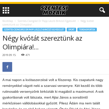
Kezdőlap
Szentes-Csongrád Dr Papp László Birkózó Egyesület
Négy kvótát
szereztünk az Olimpiára!…
SZENTES-CSONGRÁD DR PAPP LÁSZLÓ BIRKÓZÓ EGYESÜLET
SPORT
TEREMSPORTOK
Négy kvótát szereztünk az
Olimpiára!…
2019.09.15.
471
A mai napon a kvótaszerzésé volt a főszerep. Kis csapatunk nagy
reményekkel vágott neki a szarvasi versenyre. Két kezdő és több
rutinosabb versenyzőnk birkózták ki magából a maximumot. A sok
gyakorlásnak volt látszata, mert Ajtai János a sorsdöntő
mérkőzésen válldobásokkal győzött. Pilesz Ádám ma nem talált