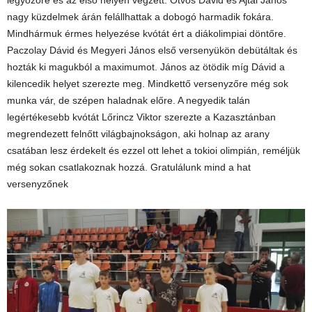
legyözőre és az első helyen végzett. Ötvös Dávid és Ajtai János
nagy küzdelmek árán felállhattak a dobogó harmadik fokára.
Mindhármuk érmes helyezése kvótát ért a diákolimpiai döntőre.
Paczolay Dávid és Megyeri János első versenyükön debütáltak és
hozták ki magukból a maximumot. János az ötödik míg Dávid a
kilencedik helyet szerezte meg. Mindkettő versenyzőre még sok
munka vár, de szépen haladnak előre. A negyedik talán
legértékesebb kvótát Lőrincz Viktor szerezte a Kazasztánban
megrendezett felnőtt világbajnokságon, aki holnap az arany
csatában lesz érdekelt és ezzel ott lehet a tokioi olimpián, reméljük
még sokan csatlakoznak hozzá. Gratulálunk mind a hat
versenyzőnek