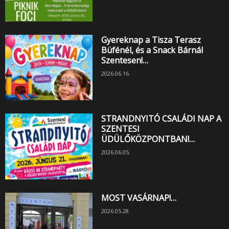
Gyereknap a Tisza Terasz
Büfénél, és a Snack Bárnál
Szentesen!…
2026.06.16.
STRANDNYITÓ CSALÁDI NAP A
SZENTESI
ÜDÜLŐKÖZPONTBAN!…
2026.06.05.
MOST VASÁRNAP!…
2026.05.28.