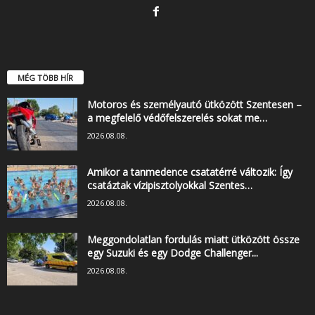
MÉG TÖBB HÍR
Motoros és személyautó ütközött Szentesen –
a megfelelő védőfelszerelés sokat me…
2026.08.08.
Amikor a tanmedence csatatérré változik: Így
csatáztak vízipisztolyokkal Szentes…
2026.08.08.
Meggondolatlan fordulás miatt ütközött össze
egy Suzuki és egy Dodge Challenger...
2026.08.08.