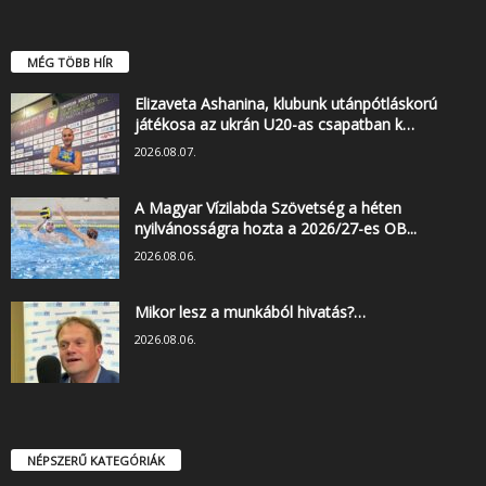
MÉG TÖBB HÍR
Elizaveta Ashanina, klubunk utánpótláskorú
játékosa az ukrán U20-as csapatban k…
2026.08.07.
A Magyar Vízilabda Szövetség a héten
nyilvánosságra hozta a 2026/27-es OB...
2026.08.06.
Mikor lesz a munkából hivatás?…
2026.08.06.
NÉPSZERŰ KATEGÓRIÁK