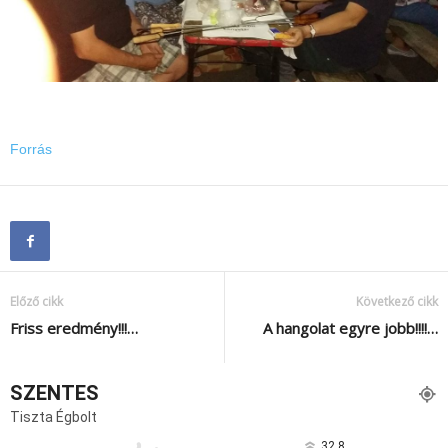
Forrás
Előző cikk
Következő cikk
Friss eredmény!!!…
A hangolat egyre jobb!!!!…
SZENTES
Tiszta Égbolt
32.8