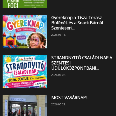
Gyereknap a Tisza Terasz
Büfénél, és a Snack Bárnál
Szentesen!…
2026.06.16.
STRANDNYITÓ CSALÁDI NAP A
SZENTESI
ÜDÜLŐKÖZPONTBAN!…
2026.06.05.
MOST VASÁRNAP!…
2026.05.28.