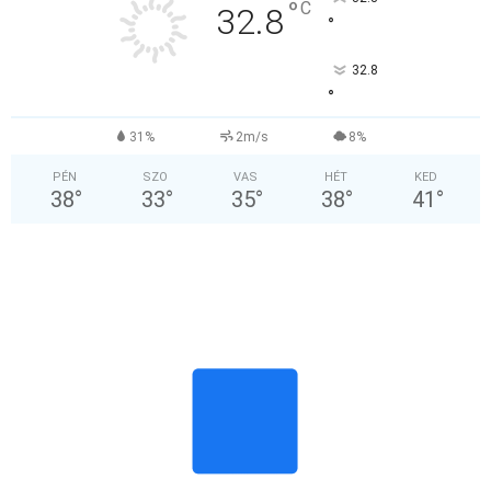
°
C
32.8
°
32.8
°
31%
2m/s
8%
PÉN
SZO
VAS
HÉT
KED
38
°
33
°
35
°
38
°
41
°