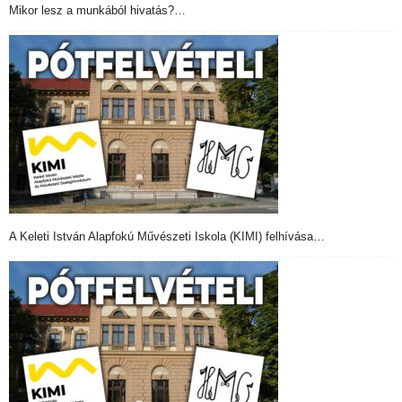
Mikor lesz a munkából hivatás?…
A Keleti István Alapfokú Művészeti Iskola (KIMI) felhívása…