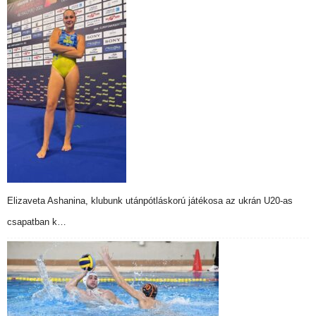
Elizaveta Ashanina, klubunk utánpótláskorú játékosa az ukrán U20-as
csapatban k…