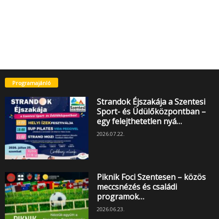
Programajánló
Strandok Éjszakája a Szentesi
Sport- és Üdülőközpontban –
egy felejthetetlen nyá…
2026.07.22.
Piknik Foci Szentesen – közös
meccsnézés és családi
programok…
2026.06.23.