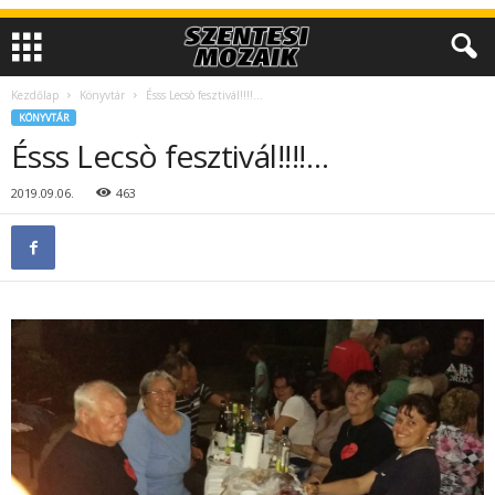
Kezdőlap
Könyvtár
Ésss Lecsò fesztivál!!!!…
KÖNYVTÁR
Ésss Lecsò fesztivál!!!!…
2019.09.06.
463