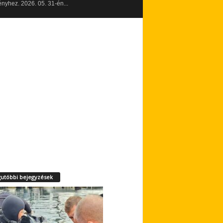
yhez. 2026. 05. 31-én...
utóbbi bejegyzések