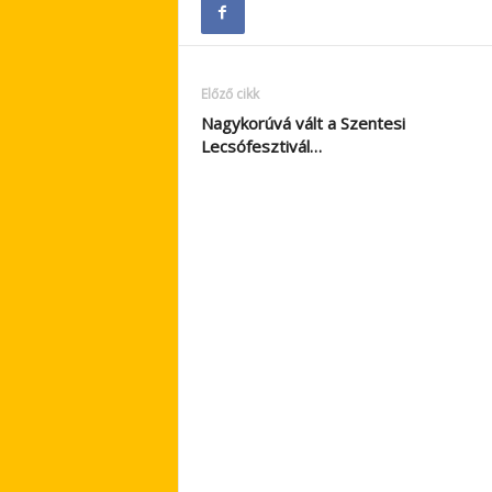
Előző cikk
Nagykorúvá vált a Szentesi
Lecsófesztivál…