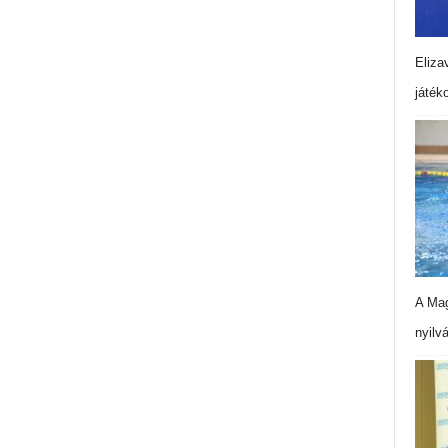
Eliza
játék
A Mag
nyilv