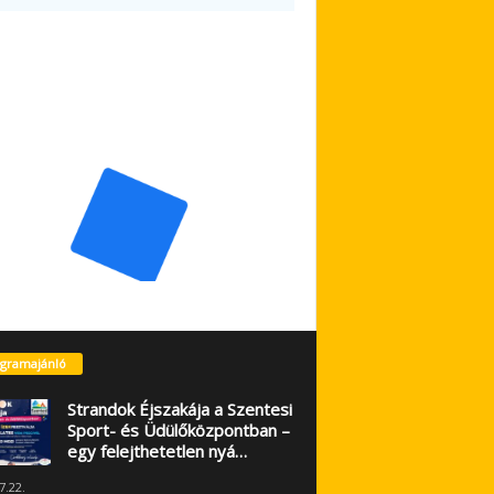
gramajánló
Strandok Éjszakája a Szentesi
Sport- és Üdülőközpontban –
egy felejthetetlen nyá…
7.22.