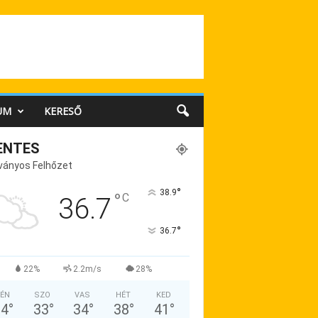
UM
KERESŐ
ENTES
ványos Felhőzet
°
38.9
°
C
36.7
°
36.7
22%
2.2m/s
28%
ÉN
SZO
VAS
HÉT
KED
34
°
33
°
34
°
38
°
41
°