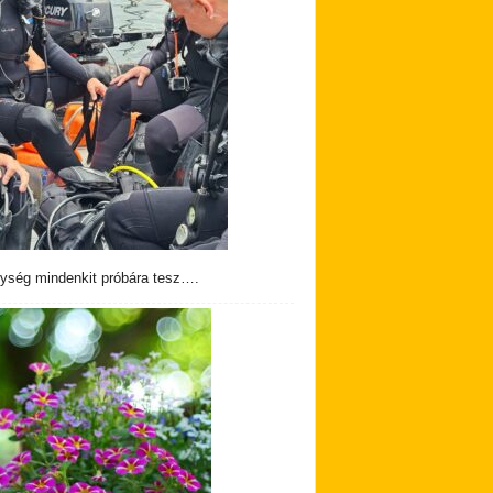
ység mindenkit próbára tesz….