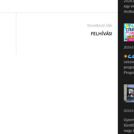
2026.0
egy vi
Arcfes
Következő cikk
FELHÍVÁS!
2026.0
szezo
progr
Progr
2026.0
Gyerm
tűzolt
nagy ö