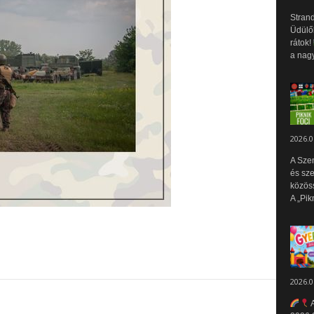
Strand
Üdülők
rátok!
a nagy
2026.0
A Sze
és sz
közös
A „Pik
2026.0
A