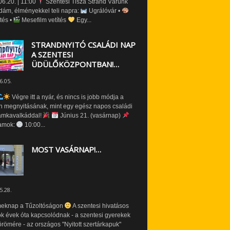
6.20. | 11:00
Szentesi Tisza Strand Várunk
dám, élményekkel teli napra:
Ugrálóvár •
tés •
Mesefilm vetítés
Egy...
STRANDNYITÓ CSALÁDI NAP
A SZENTESI
ÜDÜLŐKÖZPONTBAN!…
6.05.
Végre itt a nyár, és nincs is jobb módja a
n megnyitásának, mint egy egész napos családi
amkavalkáddal!
Június 21. (vasárnap)
amok:
10:00...
MOST VASÁRNAP!…
5.28.
eknap a Tűzoltóságon
A szentesi hivatásos
ók évek óta kapcsolódnak - a szentesi gyerekek
römére - az országos "Nyitott szertárkapuk"