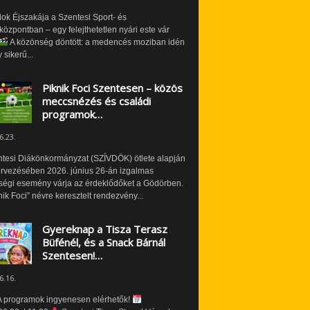
ok Éjszakája a Szentesi Sport- és
özpontban – egy felejthetetlen nyári este vár
A közönség döntött: a medencés moziban idén
 sikerű...
Piknik Foci Szentesen – közös
meccsnézés és családi
programok…
6.23.
ntesi Diákönkormányzat (SZÍVDÖK) ötlete alapján
ervezésében 2026. június 26-án izgalmas
ségi esemény várja az érdeklődőket a Gödörben.
nik Foci” névre keresztelt rendezvény...
Gyereknap a Tisza Terasz
Büfénél, és a Snack Bárnál
Szentesen!…
6.16.
 programok ingyenesen elérhetők!