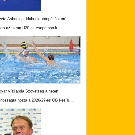
veta Ashanina, klubunk utánpótláskorú
osa az ukrán U20-as csapatban k…
yar Vízilabda Szövetség a héten
ánosságra hozta a 2026/27-es OB I-es b…