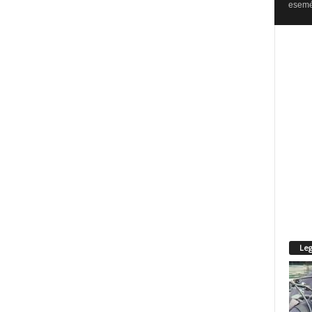
esemén
Leg