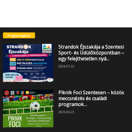
Programajánló
Strandok Éjszakája a Szentesi
Sport- és Üdülőközpontban –
egy felejthetetlen nyá…
2026.07.22.
Piknik Foci Szentesen – közös
meccsnézés és családi
programok…
2026.06.23.