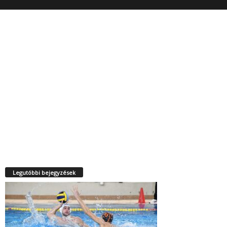
Legutóbbi bejegyzések