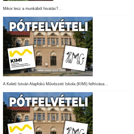
Mikor lesz a munkából hivatás?…
A Keleti István Alapfokú Művészeti Iskola (KIMI) felhívása…