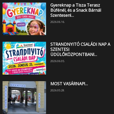
Gyereknap a Tisza Terasz
Büfénél, és a Snack Bárnál
Szentesen!…
2026.06.16.
STRANDNYITÓ CSALÁDI NAP A
SZENTESI
ÜDÜLŐKÖZPONTBAN!…
2026.06.05.
MOST VASÁRNAP!…
2026.05.28.