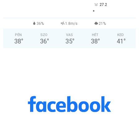
27.2
°
36%
1.8m/s
21%
PÉN
SZO
VAS
HÉT
KED
38
°
36
°
35
°
38
°
41
°