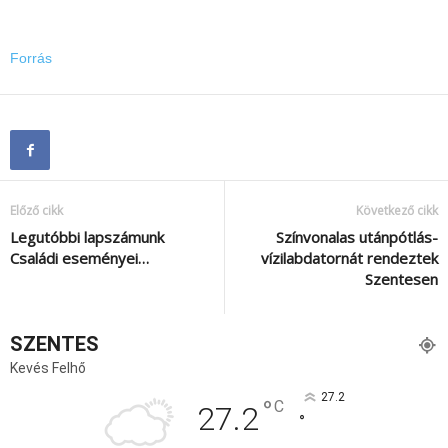
Forrás
Előző cikk
Következő cikk
Legutóbbi lapszámunk
Színvonalas utánpótlás-
Családi eseményei…
vízilabdatornát rendeztek
Szentesen
SZENTES
Kevés Felhő
27.2
°
C
27.2
°