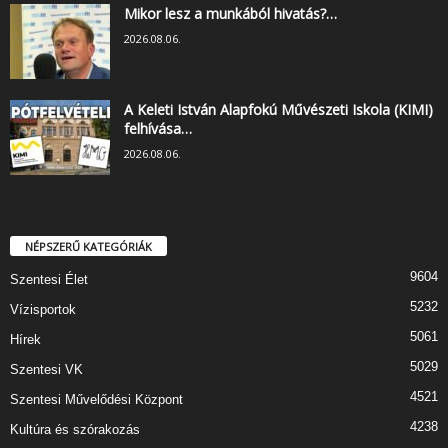
Mikor lesz a munkából hivatás?…
2026.08.06.
A Keleti István Alapfokú Művészeti Iskola (KIMI)
felhívása…
2026.08.06.
NÉPSZERŰ KATEGÓRIÁK
9604
Szentesi Élet
5232
Vízisportok
5061
Hírek
5029
Szentesi VK
4521
Szentesi Művelődési Központ
4238
Kultúra és szórakozás