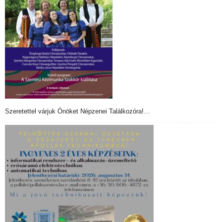
Szeretettel várjuk Önöket Népzenei Találkozóra!…