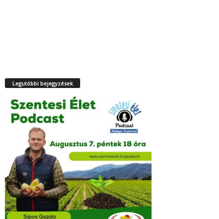
Legutóbbi bejegyzések