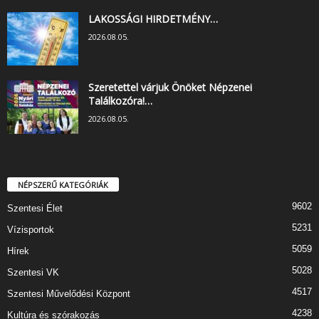
LAKOSSÁGI HIRDETMÉNY…
2026.08.05.
Szeretettel várjuk Önöket Népzenei
Találkozóra!…
2026.08.05.
NÉPSZERŰ KATEGÓRIÁK
9602
Szentesi Élet
5231
Vízisportok
5059
Hírek
5028
Szentesi VK
4517
Szentesi Művelődési Központ
4238
Kultúra és szórakozás