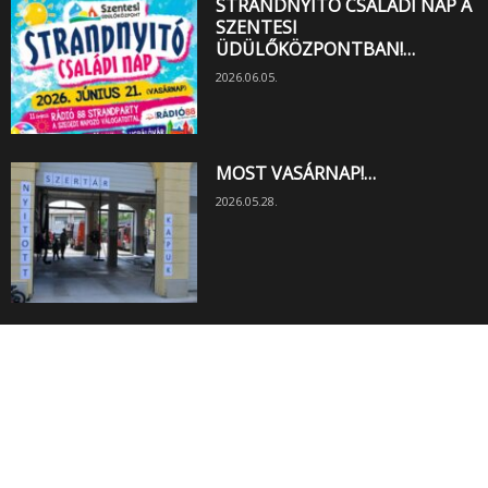
STRANDNYITÓ CSALÁDI NAP A
SZENTESI
ÜDÜLŐKÖZPONTBAN!…
2026.06.05.
MOST VASÁRNAP!…
2026.05.28.