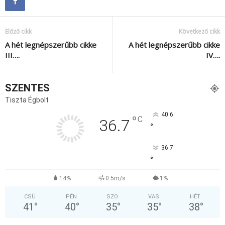
Előző cikk
Következő cikk
A hét legnépszerűbb cikke
A hét legnépszerűbb cikke
III….
IV….
SZENTES
Tiszta Égbolt
40.6
°
C
36.7
°
36.7
°
14%
0.5m/s
1%
CSÜ
PÉN
SZO
VAS
HÉT
41
°
40
°
35
°
35
°
38
°