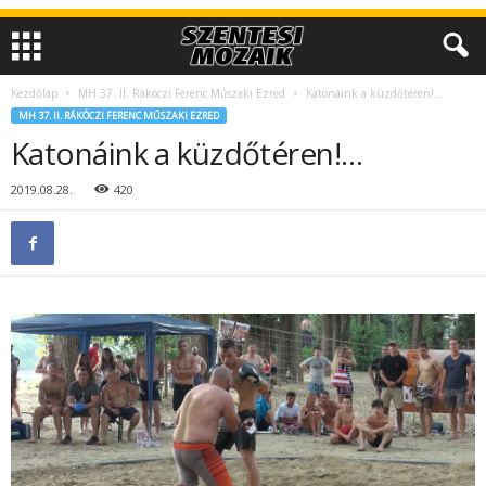
Kezdőlap
MH 37. II. Rákóczi Ferenc Műszaki Ezred
Katonáink a küzdőtéren!…
MH 37. II. RÁKÓCZI FERENC MŰSZAKI EZRED
Katonáink a küzdőtéren!…
2019.08.28.
420