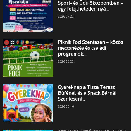
Sport- és Üdülőközpontban –
egy felejthetetlen nyá…
2026.07.22.
Piknik Foci Szentesen – közös
meccsnézés és családi
programok…
2026.06.23.
Gyereknap a Tisza Terasz
Büfénél, és a Snack Bárnál
Szentesen!…
2026.06.16.