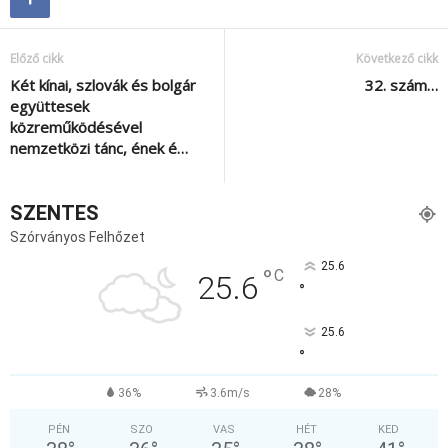
Előző cikk
Következő cikk
Két kínai, szlovák és bolgár
32. szám…
együttesek
közreműködésével
nemzetközi tánc, ének é…
SZENTES
Szórványos Felhőzet
25.6
°
C
25.6
°
25.6
°
36%
3.6m/s
28%
PÉN
SZO
VAS
HÉT
KED