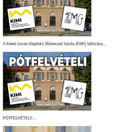
A Keleti István Alapfokú Művészeti Iskola (KIMI) felhívása…
PÓTFELVÉTELI!…