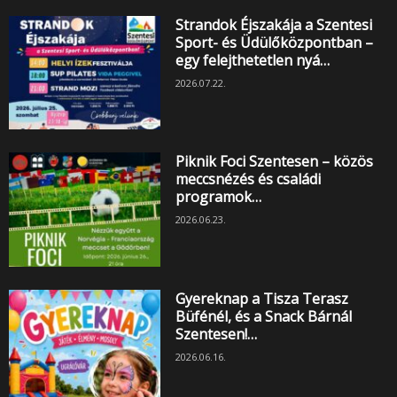
Strandok Éjszakája a Szentesi
Sport- és Üdülőközpontban –
egy felejthetetlen nyá…
2026.07.22.
Piknik Foci Szentesen – közös
meccsnézés és családi
programok…
2026.06.23.
Gyereknap a Tisza Terasz
Büfénél, és a Snack Bárnál
Szentesen!…
2026.06.16.