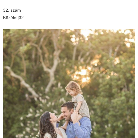
32. szám
Közélet|32