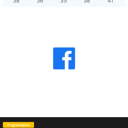
38
°
36
°
35
°
38
°
41
°
Programajánló