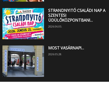
STRANDNYITÓ CSALÁDI NAP A
SZENTESI
ÜDÜLŐKÖZPONTBAN!…
2026.06.05.
MOST VASÁRNAP!…
2026.05.28.