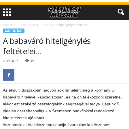
Kezdőlap
Szentesi Élet
A babaváró hiteligénylés feltételei…
SZENTESI ÉLET
A babaváró hiteligénylés
feltételei…
2019.08.18.
382
Az elmúlt időszakban nagyon sok hír jelent meg a kormány új
babaváró hitelével kapcsolatosan, és ha ön tájékozódni szeretne,
akkor ezt szakértő összefoglalónk segítségével tegye. Lapunk 5.
oldalán összehasonlítjuk a Szentesen bankfiókkal rendelkező
hitelintézetek ajánlatait.
#szentesielet #tajekozottnaklennijo #varosihetilap #szentes