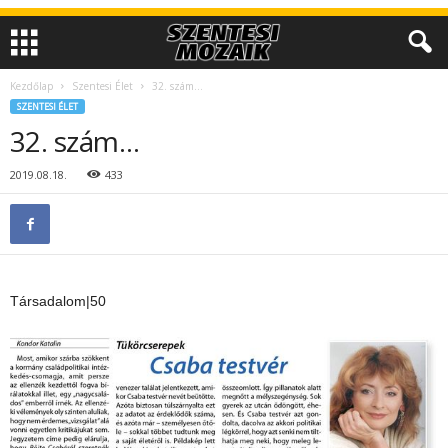
Kezdőlap
Szentesi Élet
32. szám…
SZENTESI ÉLET
32. szám…
2019.08.18.
433
Társadalom|50