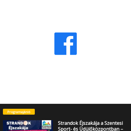
Programajánló
Strandok Éjszakája a Szentesi
Sport- és Üdülőközpontban –