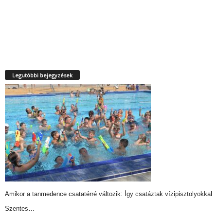
Legutóbbi bejegyzések
Amikor a tanmedence csatatérré változik: Így csatáztak vízipisztolyokkal
Szentes…