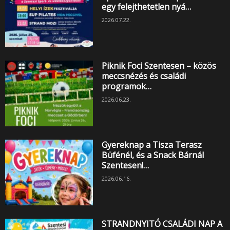
egy felejthetetlen nyá…
2026.07.22.
Piknik Foci Szentesen – közös
meccsnézés és családi
programok…
2026.06.23.
Gyereknap a Tisza Terasz
Büfénél, és a Snack Bárnál
Szentesen!…
2026.06.16.
STRANDNYITÓ CSALÁDI NAP A