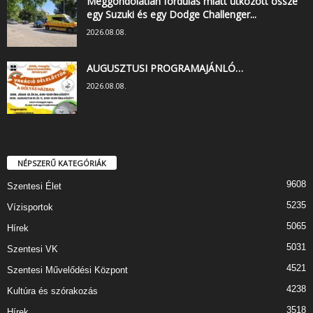
Meggondolatlan fordulás miatt ütközött össze
egy Suzuki és egy Dodge Challenger...
2026.08.08.
AUGUSZTUSI PROGRAMAJÁNLÓ…
2026.08.08.
NÉPSZERŰ KATEGÓRIÁK
9608
Szentesi Élet
5235
Vízisportok
5065
Hírek
5031
Szentesi VK
4521
Szentesi Művelődési Központ
4238
Kultúra és szórakozás
3518
Hírek