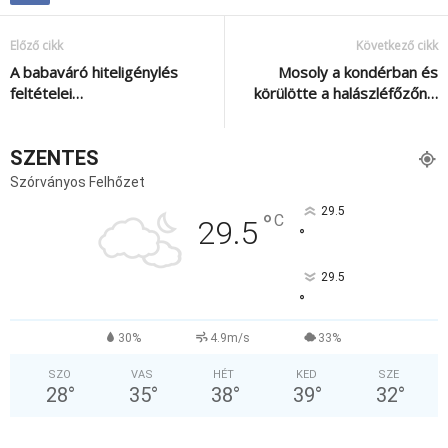
Előző cikk
Következő cikk
A babaváró hiteligénylés
Mosoly a kondérban és
feltételei…
körülötte a halászléfőzőn…
SZENTES
Szórványos Felhőzet
29.5
°
C
29.5
°
29.5
°
30%
4.9m/s
33%
SZO
VAS
HÉT
KED
SZE
28
°
35
°
38
°
39
°
32
°