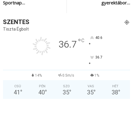
Sportnap…
gyerektábor…
SZENTES
Tiszta Égbolt
40.6
°
C
36.7
°
36.7
°
14%
0.5m/s
1%
CSÜ
PÉN
SZO
VAS
HÉT
41
°
40
°
35
°
35
°
38
°