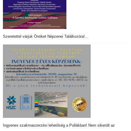
Szeretettel várjuk Önöket Népzenei Találkozóra!…
Ingyenes szakmaszerzési lehetőség a Pollákban! Nem sikerült az