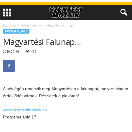
Kezdőlap
Programajánló
Magyartési Falunap…
PROGRAMAJÁNLÓ
Magyartési Falunap…
2019.07.16.
496
A hétvégén rendezik meg Magyartésen a falunapot, melyre minden
érdeklődőt várnak. Részletek a plakáton!
www.szentesimozaik.hu
Programajánló|17