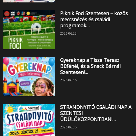
Piknik Foci Szentesen – közös
meccsnézés és családi
programok…
2026.06.23.
Gyereknap a Tisza Terasz
Büfénél, és a Snack Bárnál
Szentesen!…
2026.06.16.
STRANDNYITÓ CSALÁDI NAP A
SZENTESI
ÜDÜLŐKÖZPONTBAN!…
2026.06.05.