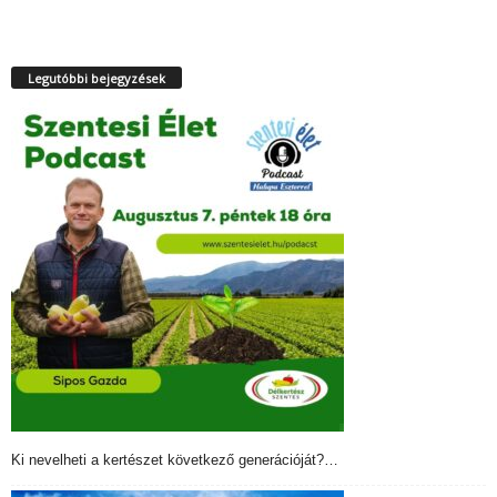
Legutóbbi bejegyzések
Ki nevelheti a kertészet következő generációját?…