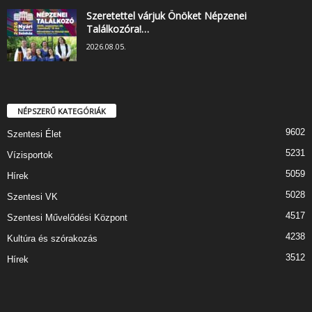
Szeretettel várjuk Önöket Népzenei
Találkozóra!…
2026.08.05.
NÉPSZERŰ KATEGÓRIÁK
9602
Szentesi Élet
5231
Vízisportok
5059
Hírek
5028
Szentesi VK
4517
Szentesi Művelődési Központ
4238
Kultúra és szórakozás
3512
Hírek