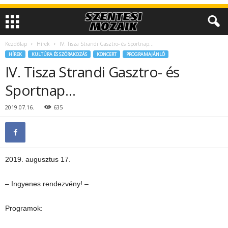
Kezdőlap
Hírek
IV. Tisza Strandi Gasztro- és Sportnap…
HÍREK
KULTÚRA ÉS SZÓRAKOZÁS
KONCERT
PROGRAMAJÁNLÓ
IV. Tisza Strandi Gasztro- és
Sportnap…
2019.07.16.
635
2019. augusztus 17.
– Ingyenes rendezvény! –
Programok: