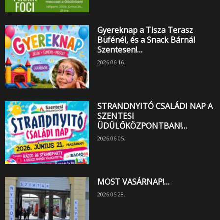
Gyereknap a Tisza Terasz
Büfénél, és a Snack Bárnál
Szentesen!…
2026.06.16.
STRANDNYITÓ CSALÁDI NAP A
SZENTESI
ÜDÜLŐKÖZPONTBAN!…
2026.06.05.
MOST VASÁRNAP!…
2026.05.28.