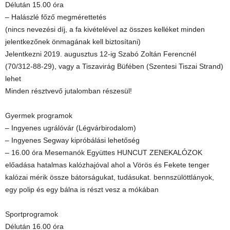
Délután 15.00 óra
– Halászlé főző megmérettetés
(nincs nevezési díj, a fa kivételével az összes kelléket minden
jelentkezőnek önmagának kell biztosítani)
Jelentkezni 2019. augusztus 12-ig Szabó Zoltán Ferencnél
(70/312-88-29), vagy a Tiszavirág Büfében (Szentesi Tiszai Strand)
lehet
Minden résztvevő jutalomban részesül!
Gyermek programok
– Ingyenes ugrálóvár (Légvárbirodalom)
– Ingyenes Segway kipróbálási lehetőség
– 16.00 óra Mesemanók Együttes HUNCUT ZENEKALÓZOK
előadása hatalmas kalózhajóval ahol a Vörös és Fekete tenger
kalózai mérik össze bátorságukat, tudásukat. bennszülöttlányok,
egy polip és egy bálna is részt vesz a mókában
Sportprogramok
Délután 16.00 óra