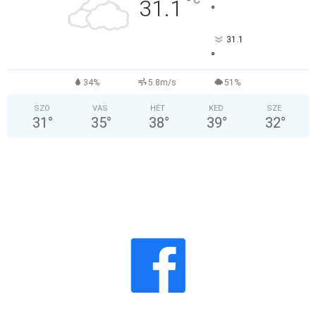
°
31.1
°
31.1
°
34%
5.8m/s
51%
SZO
VAS
HÉT
KED
SZE
31
°
35
°
38
°
39
°
32
°