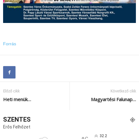
Forrás
Előző cikk
Következő cikk
Heti menük…
Magyartési Falunap…
SZENTES
Erős Felhőzet
32.2
C