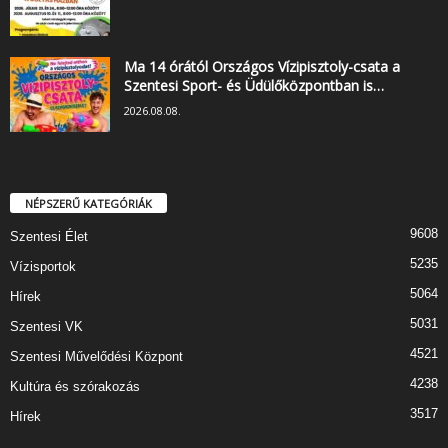
Ma 14 órától Országos Vízipisztoly-csata a
Szentesi Sport- és Üdülőközpontban is…
2026.08.08.
NÉPSZERŰ KATEGÓRIÁK
9608
Szentesi Élet
5235
Vízisportok
5064
Hírek
5031
Szentesi VK
4521
Szentesi Művelődési Központ
4238
Kultúra és szórakozás
3517
Hírek