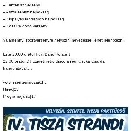
– Lábtenisz verseny
– Asztalitenisz bajnokság
– Kispályás labdarúgó bajnokság
– Kosárra dobó verseny
Valamennyi sportversenyre helyszíni nevezéssel lehet jelentkezni!
Este 20.00 órától Fuvi Band Koncert
22.00 órától DJ Szigeti retro disco a régi Csuka Csárda
hangulatával….
www.szentesimozaik.hu
Hírek|29
Programajánló|17