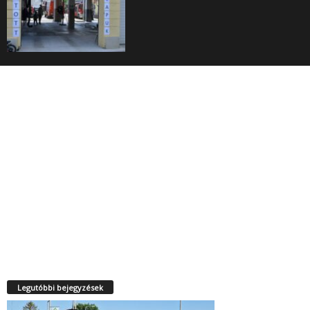
Legutóbbi bejegyzések