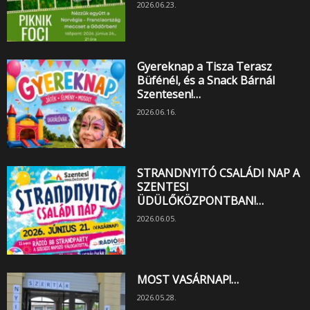
2026.06.23.
Gyereknap a Tisza Terasz
Büfénél, és a Snack Bárnál
Szentesen!…
2026.06.16.
STRANDNYITÓ CSALÁDI NAP A
SZENTESI
ÜDÜLŐKÖZPONTBAN!…
2026.06.05.
MOST VASÁRNAP!…
2026.05.28.