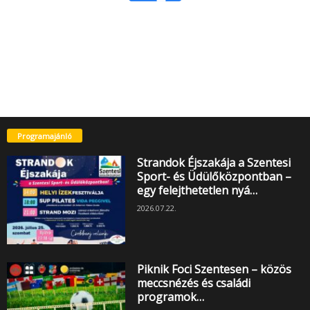
Programajánló
Strandok Éjszakája a Szentesi
Sport- és Üdülőközpontban –
egy felejthetetlen nyá…
2026.07.22.
Piknik Foci Szentesen – közös
meccsnézés és családi
programok…