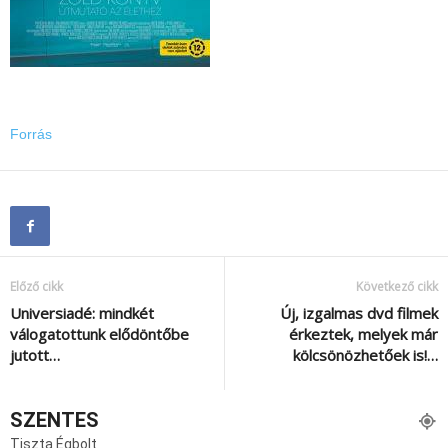
Forrás
Előző cikk
Következő cikk
Universiadé: mindkét
Új, izgalmas dvd filmek
válogatottunk elődöntőbe
érkeztek, melyek már
jutott…
kölcsönözhetőek is!…
SZENTES
Tiszta Égbolt