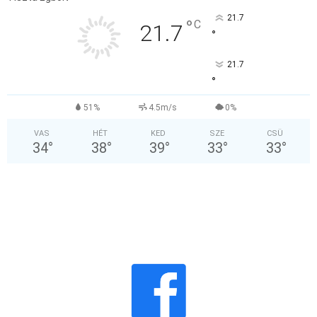
21.7
°
C
21.7
°
21.7
°
51%
4.5m/s
0%
VAS
HÉT
KED
SZE
CSÜ
34
°
38
°
39
°
33
°
33
°