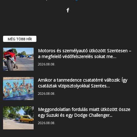
MÉG TÖBB HÍR
Motoros és személyautó ütközött Szentesen –
a megfelelő védőfelszerelés sokat me…
2026.08.08.
Amikor a tanmedence csatatérré változik: Így
csatáztak vízipisztolyokkal Szentes…
2026.08.08.
Meggondolatlan fordulás miatt ütközött össze
egy Suzuki és egy Dodge Challenger...
2026.08.08.