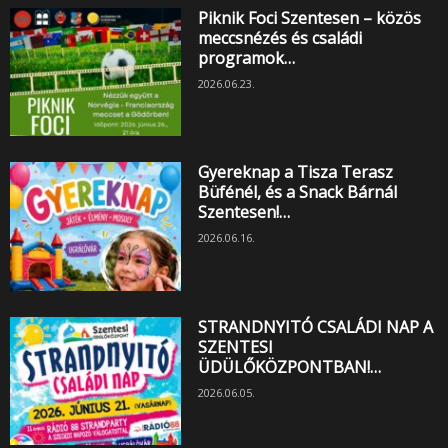
Piknik Foci Szentesen – közös
meccsnézés és családi
programok…
2026.06.23.
Gyereknap a Tisza Terasz
Büfénél, és a Snack Bárnál
Szentesen!…
2026.06.16.
STRANDNYITÓ CSALÁDI NAP A
SZENTESI
ÜDÜLŐKÖZPONTBAN!…
2026.06.05.