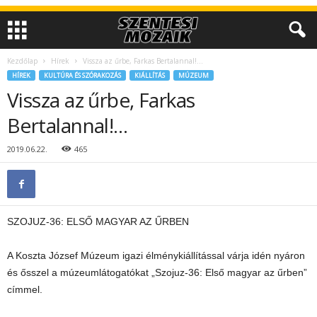
Kezdőlap
Hírek
Vissza az űrbe, Farkas Bertalannal!…
HÍREK
KULTÚRA ÉS SZÓRAKOZÁS
KIÁLLÍTÁS
MÚZEUM
Vissza az űrbe, Farkas
Bertalannal!…
2019.06.22.
465
SZOJUZ-36: ELSŐ MAGYAR AZ ŰRBEN
A Koszta József Múzeum igazi élménykiállítással várja idén nyáron
és ősszel a múzeumlátogatókat „Szojuz-36: Első magyar az űrben”
címmel.