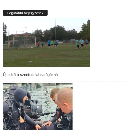
Legutóbbi bejegyzések
Új edző a szentesi labdarúgóknál…