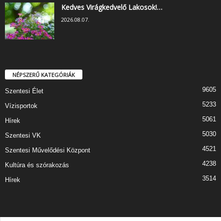
Kedves Virágkedvelő Lakosok!…
2026.08.07.
NÉPSZERŰ KATEGÓRIÁK
9605
Szentesi Élet
5233
Vízisportok
5061
Hírek
5030
Szentesi VK
4521
Szentesi Művelődési Központ
4238
Kultúra és szórakozás
3514
Hírek