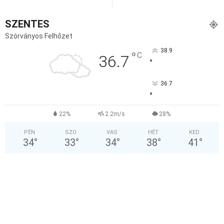
SZENTES
Szórványos Felhőzet
38.9
°
C
36.7
°
36.7
°
22%
2.2m/s
28%
PÉN
SZO
VAS
HÉT
KED
34
°
33
°
34
°
38
°
41
°