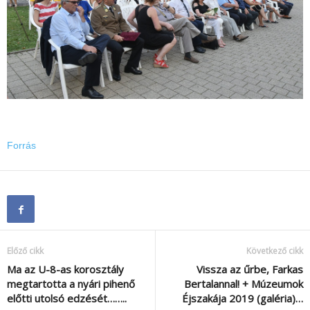
Forrás
Előző cikk
Következő cikk
Ma az U-8-as korosztály
Vissza az űrbe, Farkas
megtartotta a nyári pihenő
Bertalannal! + Múzeumok
előtti utolsó edzését……..
Éjszakája 2019 (galéria)…