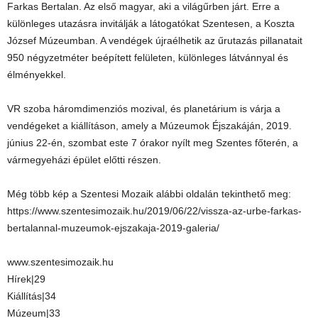
Farkas Bertalan. Az első magyar, aki a világűrben járt. Erre a
különleges utazásra invitálják a látogatókat Szentesen, a Koszta
József Múzeumban. A vendégek újraélhetik az űrutazás pillanatait
950 négyzetméter beépített felületen, különleges látvánnyal és
élményekkel.
VR szoba háromdimenziós mozival, és planetárium is várja a
vendégeket a kiállításon, amely a Múzeumok Éjszakáján, 2019.
június 22-én, szombat este 7 órakor nyílt meg Szentes főterén, a
vármegyeházi épület előtti részen.
Még több kép a Szentesi Mozaik alábbi oldalán tekinthető meg:
https://www.szentesimozaik.hu/2019/06/22/vissza-az-urbe-farkas-
bertalannal-muzeumok-ejszakaja-2019-galeria/
www.szentesimozaik.hu
Hírek|29
Kiállítás|34
Múzeum|33