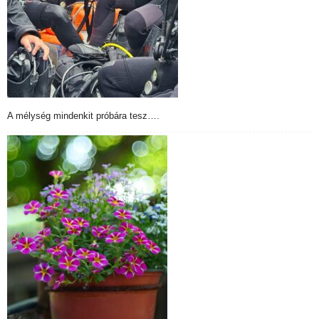
A mélység mindenkit próbára tesz….