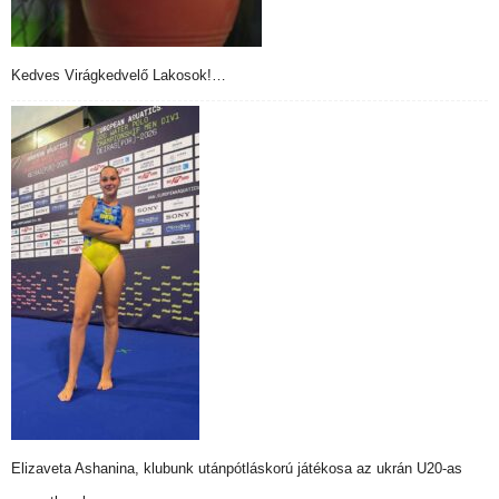
Kedves Virágkedvelő Lakosok!…
Elizaveta Ashanina, klubunk utánpótláskorú játékosa az ukrán U20-as