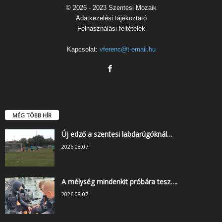
© 2026 - 2023 Szentesi Mozaik
Adatkezelési tájékoztató
Felhasználási feltételek
Kapcsolat:
vferenc@t-email.hu
MÉG TÖBB HÍR
Új edző a szentesi labdarúgóknál…
2026.08.07.
A mélység mindenkit próbára tesz….
2026.08.07.