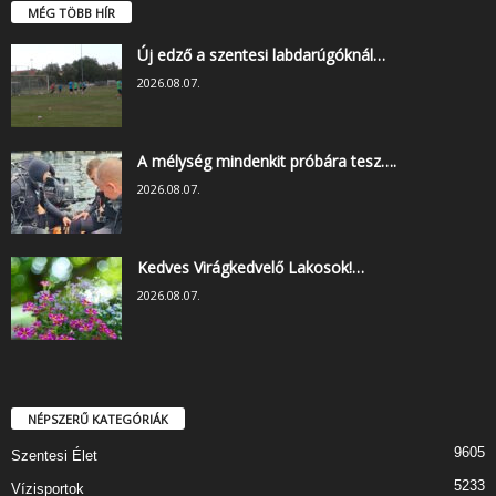
MÉG TÖBB HÍR
Új edző a szentesi labdarúgóknál…
2026.08.07.
A mélység mindenkit próbára tesz….
2026.08.07.
Kedves Virágkedvelő Lakosok!…
2026.08.07.
NÉPSZERŰ KATEGÓRIÁK
9605
Szentesi Élet
5233
Vízisportok