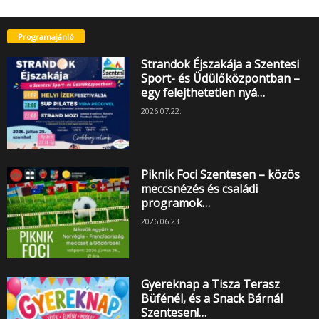
Programajánló
Strandok Éjszakája a Szentesi
Sport- és Üdülőközpontban –
egy felejthetetlen nyá…
2026.07.22.
Piknik Foci Szentesen – közös
meccsnézés és családi
programok…
2026.06.23.
Gyereknap a Tisza Terasz
Büfénél, és a Snack Bárnál
Szentesen!…