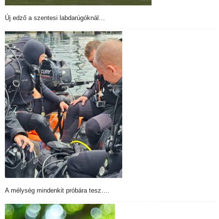
Új edző a szentesi labdarúgóknál…
A mélység mindenkit próbára tesz….