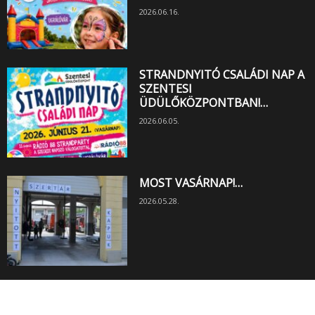
2026.06.16.
STRANDNYITÓ CSALÁDI NAP A
SZENTESI
ÜDÜLŐKÖZPONTBAN!…
2026.06.05.
MOST VASÁRNAP!…
2026.05.28.