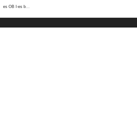
es OB I-es b…