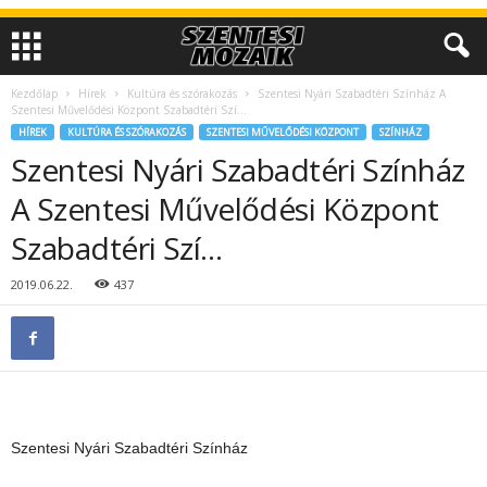
Kezdőlap
Hírek
Kultúra és szórakozás
Szentesi Nyári Szabadtéri Színház A
Szentesi Művelődési Központ Szabadtéri Szí…
HÍREK
KULTÚRA ÉS SZÓRAKOZÁS
SZENTESI MŰVELŐDÉSI KÖZPONT
SZÍNHÁZ
Szentesi Nyári Szabadtéri Színház
A Szentesi Művelődési Központ
Szabadtéri Szí…
2019.06.22.
437
Szentesi Nyári Szabadtéri Színház