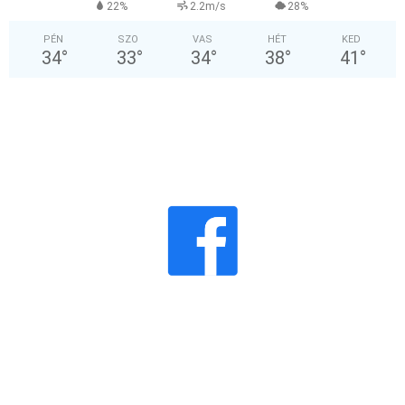
22%
2.2m/s
28%
PÉN
SZO
VAS
HÉT
KED
34
°
33
°
34
°
38
°
41
°