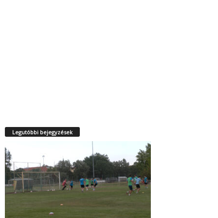
Legutóbbi bejegyzések