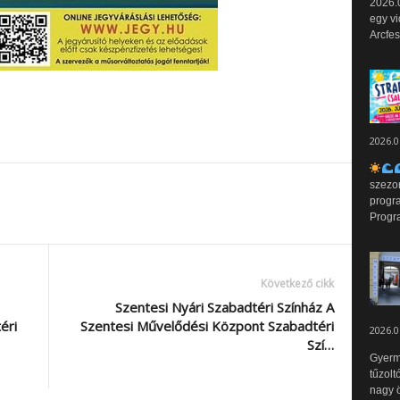
2026.0
egy vi
Arcfes
2026.0
szezo
progr
Progr
Következő cikk
Szentesi Nyári Szabadtéri Színház A
éri
Szentesi Művelődési Központ Szabadtéri
2026.0
Szí…
Gyerm
tűzolt
nagy ö