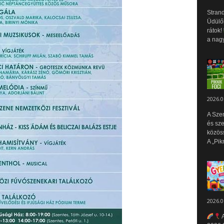
Strand
Üdülők
rátok!
a nagy
2026.0
A Sze
és sz
közös
A „Pik
2026.0
A