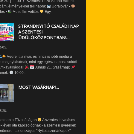
6.20. | 11:00
Szentesi Tisza Strand Várunk
dám, élményekkel teli napra:
Ugrálóvár •
tés •
Mesefilm vetítés
Egy...
STRANDNYITÓ CSALÁDI NAP
A SZENTESI
ÜDÜLŐKÖZPONTBAN!…
6.05.
Végre itt a nyár, és nincs is jobb módja a
n megnyitásának, mint egy egész napos családi
amkavalkáddal!
Június 21. (vasárnap)
amok:
10:00...
MOST VASÁRNAP!…
5.28.
eknap a Tűzoltóságon
A szentesi hivatásos
ók évek óta kapcsolódnak - a szentesi gyerekek
römére - az országos "Nyitott szertárkapuk"