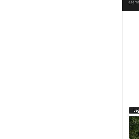
esemén
Leg