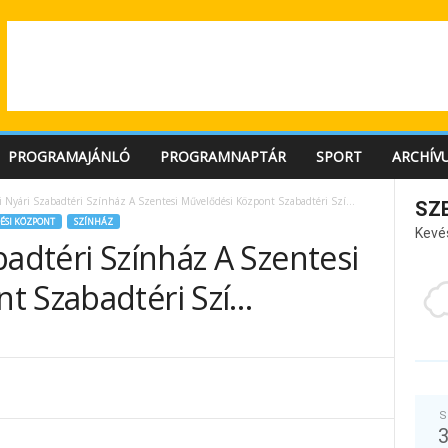
PROGRAMAJÁNLÓ
PROGRAMNAPTÁR
SPORT
ARCHÍV
i Nyári Szabadtéri Színház A Szentesi Művelődési Központ Szabadtéri Szí…
SZ
ÉSI KÖZPONT
SZÍNHÁZ
Kevé
badtéri Színház A Szentesi
t Szabadtéri Szí…
S