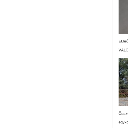
EURÓ
VÁL
Össze
egyko