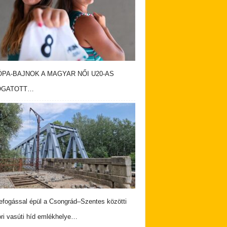
PA-BAJNOK A MAGYAR NŐI U20-AS
OGATOTT…
fogással épül a Csongrád–Szentes közötti
ri vasúti híd emlékhelye…