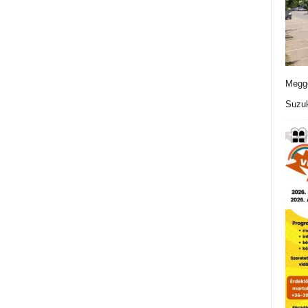
Meggo
Suzuk