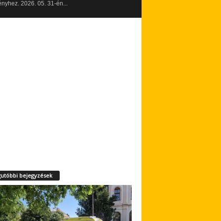
yhez. 2026. 05. 31-én...
utóbbi bejegyzések