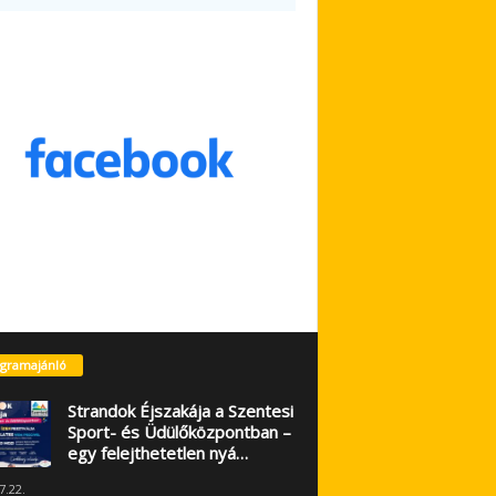
gramajánló
Strandok Éjszakája a Szentesi
Sport- és Üdülőközpontban –
egy felejthetetlen nyá…
7.22.