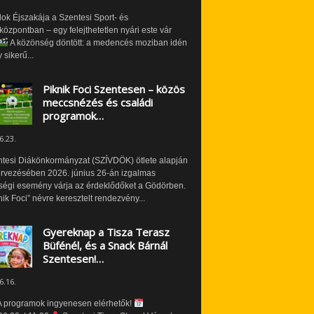
ok Éjszakája a Szentesi Sport- és
özpontban – egy felejthetetlen nyári este vár
A közönség döntött: a medencés moziban idén
 sikerű...
Piknik Foci Szentesen – közös
meccsnézés és családi
programok…
6.23.
ntesi Diákönkormányzat (SZÍVDÖK) ötlete alapján
ervezésében 2026. június 26-án izgalmas
ségi esemény várja az érdeklődőket a Gödörben.
nik Foci” névre keresztelt rendezvény...
Gyereknap a Tisza Terasz
Büfénél, és a Snack Bárnál
Szentesen!…
6.16.
 programok ingyenesen elérhetők!