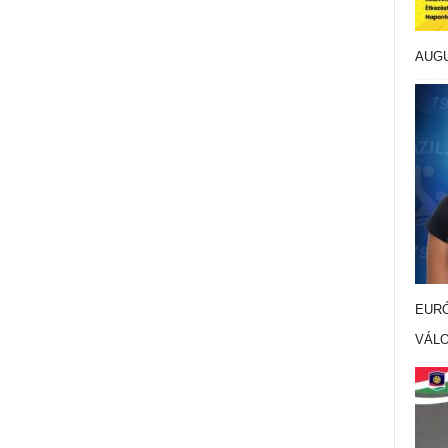
AUG
EURÓ
VÁL