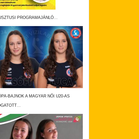
USZTUSI PROGRAMAJÁNLÓ…
PA-BAJNOK A MAGYAR NŐI U20-AS
OGATOTT…