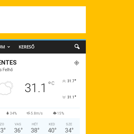
UM
KERESŐ
ENTES
s Felhő
°
31.7
°
C
31.1
°
31.1
34%
5.8m/s
15%
ZO
VAS
HÉT
KED
SZE
33
°
36
°
38
°
40
°
34
°